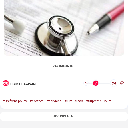
ADVERTISEMENT
ಅ
ಅ
TEAM UDAYAVANI
#Uniform policy
#doctors
#services
#rural areas
#Supreme Court
ADVERTISEMENT