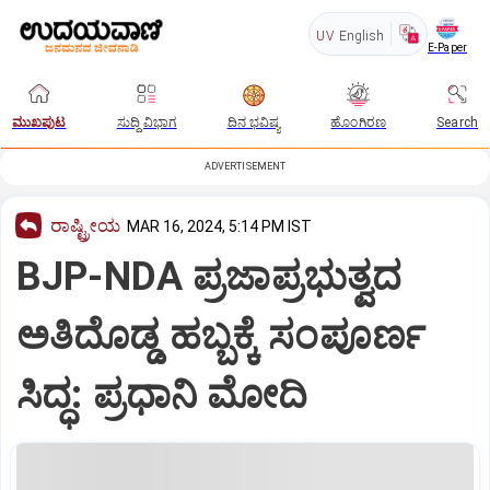
UV
English
E-Paper
ಮುಖಪುಟ
ಸುದ್ದಿ ವಿಭಾಗ
ದಿನ ಭವಿಷ್ಯ
ಹೊಂಗಿರಣ
Search
ADVERTISEMENT
ರಾಷ್ಟ್ರೀಯ
MAR 16, 2024, 5:14 PM IST
BJP-NDA ಪ್ರಜಾಪ್ರಭುತ್ವದ
ಅತಿದೊಡ್ಡ ಹಬ್ಬಕ್ಕೆ ಸಂಪೂರ್ಣ
ಸಿದ್ಧ: ಪ್ರಧಾನಿ ಮೋದಿ