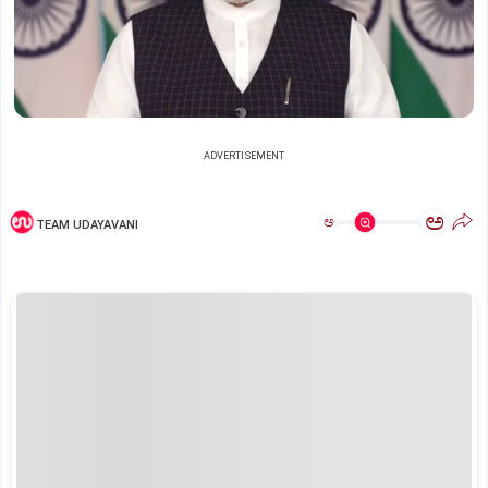
ADVERTISEMENT
ಅ
ಅ
TEAM UDAYAVANI