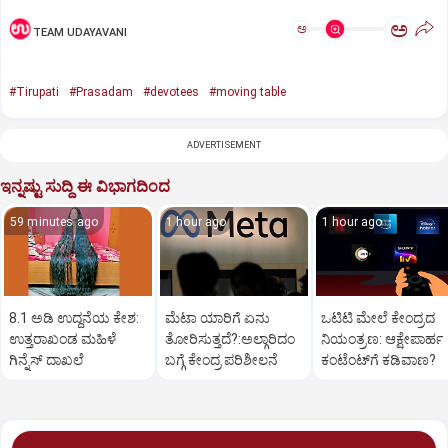
ಅ
ಅ
TEAM UDAYAVANI
#Tirupati
#Prasadam
#devotees
#moving table
ADVERTISEMENT
ಇನ್ನಷ್ಟು ಸುದ್ದಿ ಈ ವಿಭಾಗದಿಂದ
59 minutes ago
1 hour ago
1 hour ago
8.1 ಅಡಿ ಉದ್ದನೆಯ ಕೇಶ:
ಮೆಟಾ ಯಾರಿಗೆ ಏನು
ಒಟಿಟಿ ಮೇಲೆ ಕೇಂದ್ರದ
ಉತ್ತರಾಖಂಡ ಮಹಿಳೆ
ತೋರಿಸುತ್ತದೆ?:ಅಲ್ಗಾರಿದಂ
ನಿಯಂತ್ರಣ: ಆಕ್ಷೇಪಾರ್ಹ
ಗಿನ್ನೆಸ್‌ ದಾಖಲೆ
ಬಗ್ಗೆ ಕೇಂದ್ರ ಪರಿಶೀಲನೆ
ಕಂಟೆಂಟ್‌ಗೆ ಕಡಿವಾಣ?