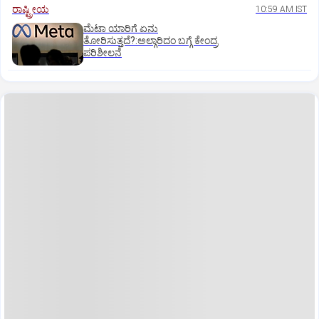
ರಾಷ್ಟ್ರೀಯ
10:59 AM IST
ಮೆಟಾ ಯಾರಿಗೆ ಏನು
ತೋರಿಸುತ್ತದೆ?:ಅಲ್ಗಾರಿದಂ ಬಗ್ಗೆ ಕೇಂದ್ರ
ಪರಿಶೀಲನೆ