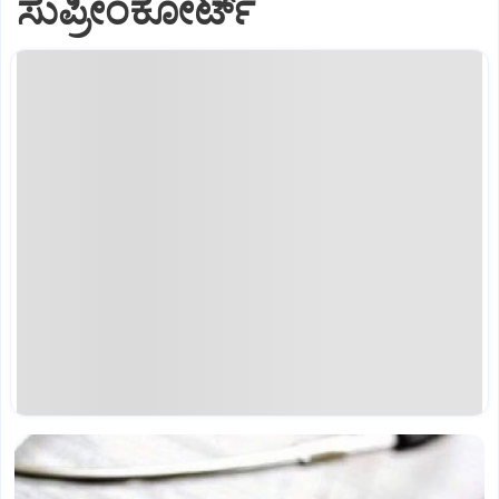
ಸುಪ್ರೀಂಕೋರ್ಟ್‌