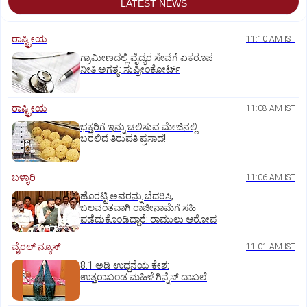
LATEST NEWS
ರಾಷ್ಟ್ರೀಯ
11:10 AM IST
ಗ್ರಾಮೀಣದಲ್ಲಿ ವೈದ್ಯರ ಸೇವೆಗೆ ಏಕರೂಪ
ನೀತಿ ಅಗತ್ಯ: ಸುಪ್ರೀಂಕೋರ್ಟ್‌
ರಾಷ್ಟ್ರೀಯ
11:08 AM IST
ಭಕ್ತರಿಗೆ ಇನ್ನು ಚಲಿಸುವ ಮೇಜಿನಲ್ಲಿ
ಬರಲಿದೆ ತಿರುಪತಿ ಪ್ರಸಾದ!
ಬಳ್ಳಾರಿ
11:06 AM IST
ಹೊರಟ್ಟಿ ಅವರನ್ನು ಬೆದರಿಸಿ,
ಬಲವಂತವಾಗಿ ರಾಜೀನಾಮೆಗೆ ಸಹಿ
ಪಡೆದುಕೊಂಡಿದ್ದಾರೆ: ರಾಮುಲು ಆರೋಪ
ವೈರಲ್ ನ್ಯೂಸ್
11:01 AM IST
8.1 ಅಡಿ ಉದ್ದನೆಯ ಕೇಶ:
ಉತ್ತರಾಖಂಡ ಮಹಿಳೆ ಗಿನ್ನೆಸ್‌ ದಾಖಲೆ