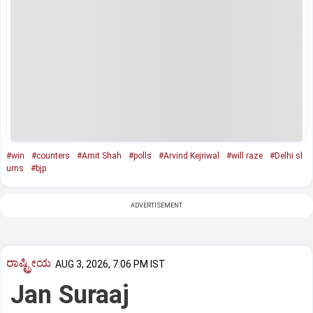
#win
#counters
#Amit Shah
#polls
#Arvind Kejriwal
#will raze
#Delhi sl
ums
#bjp
ADVERTISEMENT
ರಾಷ್ಟ್ರೀಯ
AUG 3, 2026, 7:06 PM IST
Jan Suraaj