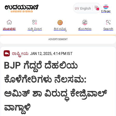
UV
English
E-Paper
ಮುಖಪುಟ
ಸುದ್ದಿ ವಿಭಾಗ
ದಿನ ಭವಿಷ್ಯ
ಹೊಂಗಿರಣ
Search
ADVERTISEMENT
ರಾಷ್ಟ್ರೀಯ
JAN 12, 2025, 4:14 PM IST
BJP ಗೆದ್ದರೆ ದೆಹಲಿಯ
ಕೊಳೆಗೇರಿಗಳು ನೆಲಸಮ:
ಅಮಿತ್ ಶಾ ವಿರುದ್ಧ ಕೇಜ್ರಿವಾಲ್
ವಾಗ್ದಾಳಿ