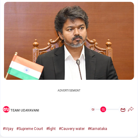
ADVERTISEMENT
ಅ
ಅ
TEAM UDAYAVANI
#Vijay
#Supreme Court
#fight
#Cauvery water
#Karnataka