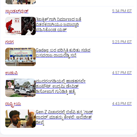
ಸ್ಯಾಂಡಲ್‌ವುಡ್‌
5:34 PM IST
ʼಟಾಕ್ಸಿಕ್‌ʼಗಾಗಿ ನಿರ್ಮಾಣದ ಜತೆ
ವಿತರಕನಾಗಿಯೂ ಜವಾಬ್ದಾರಿ
ವಹಿಸಿಕೊಂಡ ಯಶ್
ಗದಗ
5:25 PM IST
Gadag: ಬರ ಪರಿಸ್ಥಿತಿ ಕುರಿತು ಸಚಿವ
ಬಸವರಾಜ ರಾಯರಡ್ಡಿ ಸಭೆ
ಉಡುಪಿ
4:57 PM IST
ಮುದರಂಗಡಿಯಲ್ಲಿ ಹಾಡಹಗಲೇ
ಶೂಟೌಟ್:‌ ಉದ್ಯಮಿ ಡೇವಿಡ್‌
ಡಿಸೋಜಾಗೆ ಗುಂಡಿಕ್ಕಿ ಹತ್ಯೆ
ರಾಷ್ಟ್ರೀಯ
4:43 PM IST
Gen Z ವಿಚಾರದಲ್ಲಿ ಬಿಜೆಪಿ ತನ್ನ 'ಗಾಡ್
ಫಾದರ್' ಮಾತನ್ನು ಕೇಳಲಿ: ಅಭಿಜೀತ್
ದೀಪ್ಕೆ