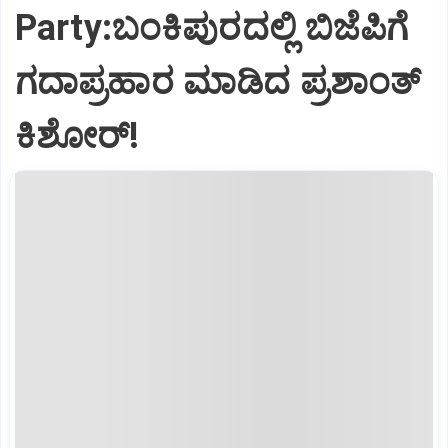
Party:ಬಂಕಿಪುರದಲ್ಲಿ ಬಿಜೆಪಿಗೆ
ಗದಾಪ್ರಹಾರ ಮಾಡಿದ ಪ್ರಶಾಂತ್
ಕಿಶೋರ್!