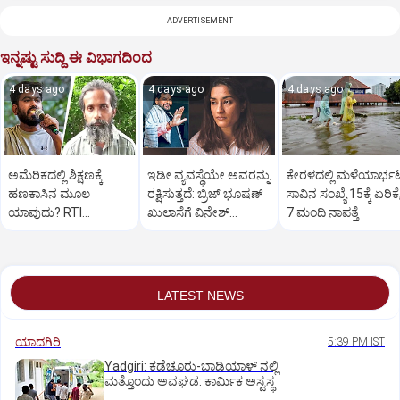
ADVERTISEMENT
ಇನ್ನಷ್ಟು ಸುದ್ದಿ ಈ ವಿಭಾಗದಿಂದ
4 days ago
4 days ago
4 days ago
ಅಮೆರಿಕದಲ್ಲಿ ಶಿಕ್ಷಣಕ್ಕೆ
ಇಡೀ ವ್ಯವಸ್ಥೆಯೇ ಅವರನ್ನು
ಕೇರಳದಲ್ಲಿ ಮಳೆಯಾರ್ಭ
ಹಣಕಾಸಿನ ಮೂಲ
ರಕ್ಷಿಸುತ್ತದೆ: ಬ್ರಿಜ್ ಭೂಷಣ್
ಸಾವಿನ ಸಂಖ್ಯೆ 15ಕ್ಕೆ ಏರಿಕೆ
ಯಾವುದು? RTI
ಖುಲಾಸೆಗೆ ವಿನೇಶ್
7 ಮಂದಿ ನಾಪತ್ತೆ
ದೂರುದಾರ ತಿವಾರಿಗೆ ದೀಪ್ಕೆ
ಫೋಗಟ್ ಆಕ್ರೋಶ
ತಿರುಗೇಟು
LATEST NEWS
ಯಾದಗಿರಿ
5:39 PM IST
Yadgiri: ಕಡೆಚೂರು-ಬಾಡಿಯಾಳ್ ನಲ್ಲಿ
ಮತ್ತೊಂದು ಅವಘಡ: ಕಾರ್ಮಿಕ ಅಸ್ವಸ್ಥ