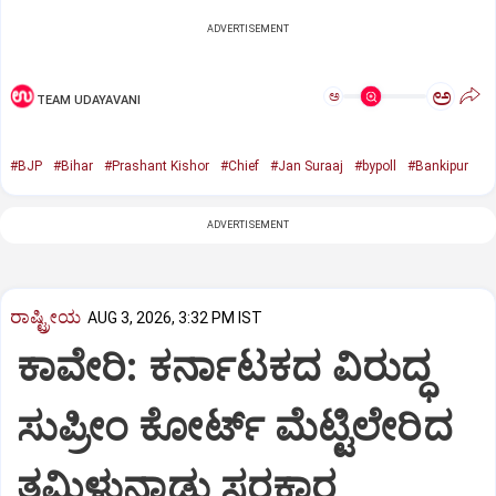
ADVERTISEMENT
ಅ
ಅ
TEAM UDAYAVANI
#BJP
#Bihar
#Prashant Kishor
#Chief
#Jan Suraaj
#bypoll
#Bankipur
ADVERTISEMENT
ರಾಷ್ಟ್ರೀಯ
AUG 3, 2026, 3:32 PM IST
ಕಾವೇರಿ: ಕರ್ನಾಟಕದ ವಿರುದ್ಧ
ಸುಪ್ರೀಂ ಕೋರ್ಟ್‌ ಮೆಟ್ಟಿಲೇರಿದ
ತಮಿಳುನಾಡು ಸರಕಾರ