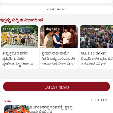
ADVERTISEMENT
ಇನ್ನಷ್ಟು ಸುದ್ದಿ ಈ ವಿಭಾಗದಿಂದ
13 days ago
13 days ago
13 days ago
ತೀವ್ರ ಸ್ವರೂಪ ಪಡೆದ
ಪ್ರಧಾನ್ ರಾಜೀನಾಮೆಗೆ
NEET agitation:
ಪ್ರತಿಭಟನೆ: ದೆಹಲಿ
ಸಿಜೆಪಿ ಪಟ್ಟು:ನಾಳೆಯವರೆಗೆ
ವಿದ್ಯಾರ್ಥಿಗಳಿಗೆ ಪ್ರತಿಭಟನೆ
ಪೊಲೀಸ್ ಸಿಬ್ಬಂದಿಯ ಎಲ್ಲಾ
ಕಾಲಾವಕಾಶ ಕೇಳಿದ ಕೇಂದ್ರ
ನಡೆಸದಂತೆ ವಿವಿಗಳ
ರಜೆಗಳು ತಕ್ಷಣದಿಂದ ರದ್ದು
ಸರಕಾರ
ಸೂಚನೆ
LATEST NEWS
ರಾಜ್ಯ
10:20 PM IST
ಅಧಿವೇಶನದಲ್ಲಿ ಸರಕಾರಕ್ಕೆ "ಪ್ರತ್ಯಸ್ತ್ರ':
ಇಂದು ಬಿಜೆಪಿ ಸಭೆ