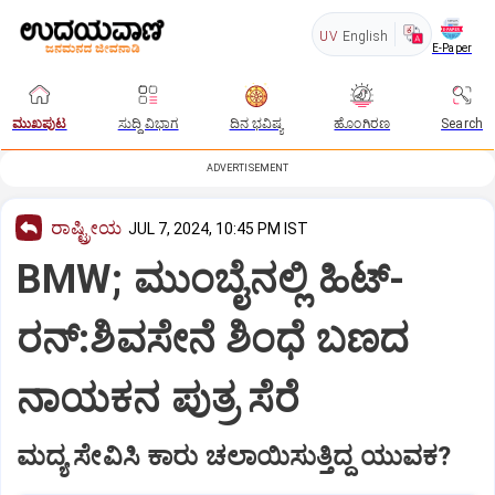
UV
English
E-Paper
ಮುಖಪುಟ
ಸುದ್ದಿ ವಿಭಾಗ
ದಿನ ಭವಿಷ್ಯ
ಹೊಂಗಿರಣ
Search
ADVERTISEMENT
ರಾಷ್ಟ್ರೀಯ
JUL 7, 2024, 10:45 PM IST
BMW; ಮುಂಬೈನಲ್ಲಿ ಹಿಟ್‌-
ರನ್‌:ಶಿವಸೇನೆ ಶಿಂಧೆ ಬಣದ
ನಾಯಕನ ಪುತ್ರ ಸೆರೆ
ಮದ್ಯ ಸೇವಿಸಿ ಕಾರು ಚಲಾಯಿಸುತ್ತಿದ್ದ ಯುವಕ?