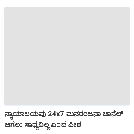
ನ್ಯಾಯಾಲಯವು 24x7 ಮನರಂಜನಾ ಚಾನೆಲ್
ಆಗಲು ಸಾಧ್ಯವಿಲ್ಲ ಎಂದ ಪೀಠ