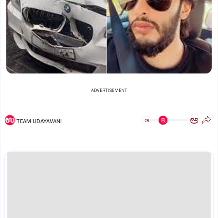
ADVERTISEMENT
ಅ
ಅ
TEAM UDAYAVANI