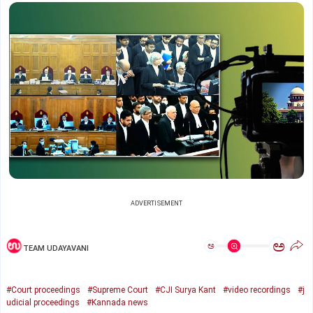
ADVERTISEMENT
ಅ
ಅ
TEAM UDAYAVANI
#Court proceedings
#Supreme Court
#CJI Surya Kant
#video recordings
#j
udicial proceedings
#Kannada news