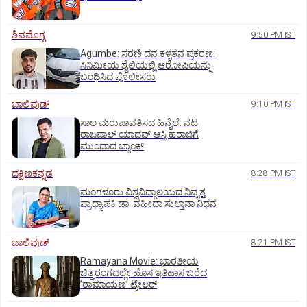
ಶಿವಮೊಗ್ಗ
9:50 PM IST
Agumbe: ಸರಣಿ ದನ ಕಳ್ಳತನ ಪ್ರಕರಣ:
ಸಿನಿಮೀಯ ಶೈಲಿಯಲ್ಲಿ ಆರೋಪಿಯನ್ನು
ಬಂಧಿಸಿದ ಪೊಲೀಸರು
ಬಾಲಿವುಡ್‌
9:10 PM IST
ಸಾಲ ಮರುಪಾವತಿಸದ ಹಿನ್ನೆಲೆ: ನಟ
ರಾಜಪಾಲ್ ಯಾದವ್‌ ಆಸ್ತಿ ಹರಾಜಿಗೆ
ಮುಂದಾದ ಬ್ಯಾಂಕ್
ದಕ್ಷಿಣಕನ್ನಡ
8:28 PM IST
ಮಂಗಳೂರು ವಿಶ್ವವಿದ್ಯಾಲಯದ ನಿವೃತ್ತ
ಪ್ರಾಧ್ಯಾಪಕಿ ಡಾ. ವಹೀದಾ ಸುಲ್ತಾನಾ ನಿಧನ
ಬಾಲಿವುಡ್‌
8:21 PM IST
Ramayana Movie: ಭಾರತೀಯ
ಚಿತ್ರರಂಗದಲ್ಲೇ ಹೊಸ ಇತಿಹಾಸ ಬರೆದ
ʼರಾಮಾಯಣʼ ಟ್ರೇಲರ್