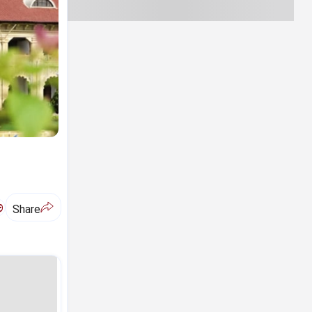
ಅ
Share