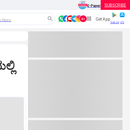
SUBSCRIBE
E-Paper
Get App
h News
Android
iOS
ಲ್ಲಿ