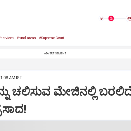
ಅ
#services
#rural areas
#Supreme Court
ADVERTISEMENT
11:08 AM IST
ಇನ್ನು ಚಲಿಸುವ ಮೇಜಿನಲ್ಲಿ ಬರಲಿದ
್ರಸಾದ!