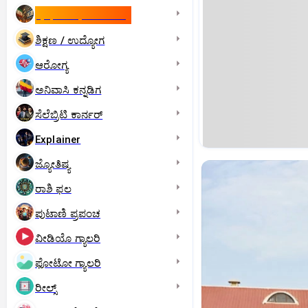
ಇಸ್ರೇಲ್- ಇರಾನ್‌ ಯುದ್ಧ
ಶಿಕ್ಷಣ / ಉದ್ಯೋಗ
ಆರೋಗ್ಯ
ಅನಿವಾಸಿ ಕನ್ನಡಿಗ
ಸೆಲೆಬ್ರಿಟಿ ಕಾರ್ನರ್‌
Explainer
ಜ್ಯೋತಿಷ್ಯ
ರಾಶಿ ಫಲ
ಪುಟಾಣಿ ಪ್ರಪಂಚ
ವೀಡಿಯೊ ಗ್ಯಾಲರಿ
ಫೋಟೋ ಗ್ಯಾಲರಿ
ರೀಲ್ಸ್