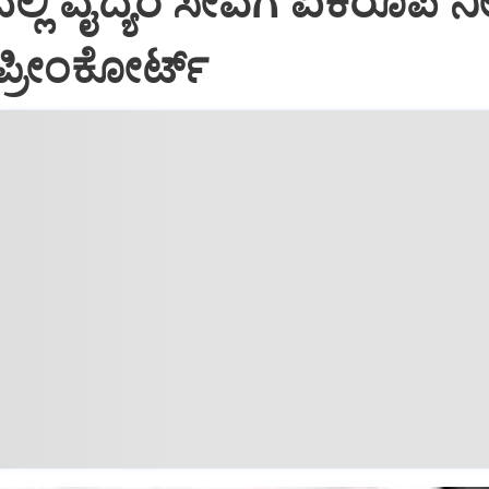
ಲ್ಲಿ ವೈದ್ಯರ ಸೇವೆಗೆ ಏಕರೂಪ ನೀ
ಪ್ರೀಂಕೋರ್ಟ್‌