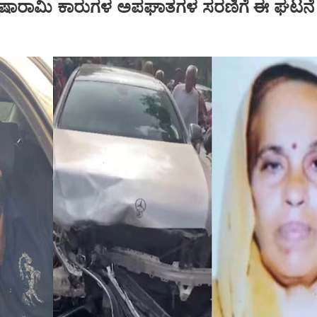
.. ಐಷಾರಾಮಿ ಕಾರುಗಳ ಅಪಘಾತಗಳ ಸರಣಿಗೆ ಈ ಘಟನೆ