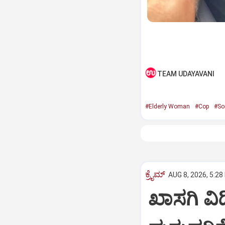
TEAM UDAYAVANI
#Elderly Woman
#Cop
#So
ಕ್ರೈಮ್
AUG 8, 2026, 5:28
ಖಾಸಗಿ ವ