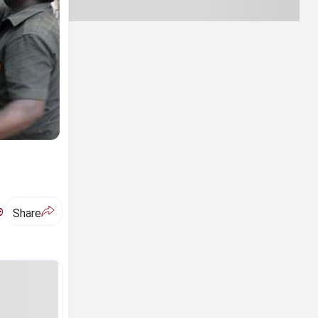
ಅ
Share