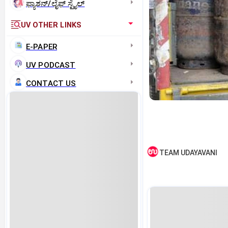
ಫ್ಯಾಶನ್/ಲೈಫ್‌ ಸ್ಟೈಲ್
UV OTHER LINKS
E-PAPER
UV PODCAST
CONTACT US
TEAM UDAYAVANI