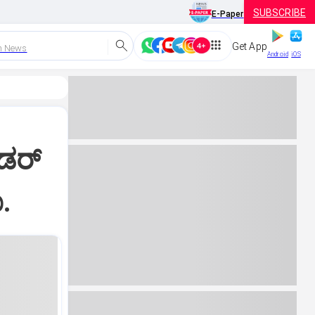
SUBSCRIBE
E-Paper
Get App
h News
Android
iOS
ಡರ್‌
.