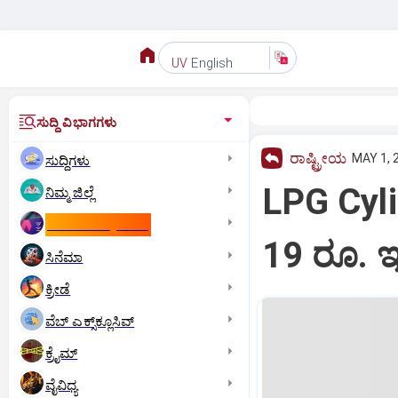
English
UV
ಸುದ್ದಿ ವಿಭಾಗಗಳು
ರಾಷ್ಟ್ರೀಯ
MAY 1, 
ಸುದ್ದಿಗಳು
LPG Cylin
ನಿಮ್ಮ ಜಿಲ್ಲೆ
ಕಾಮನ್‌ ವೆಲ್ತ್‌ ಗೇಮ್ಸ್‌
19 ರೂ. ಇ
ಸಿನೆಮಾ
ಕ್ರೀಡೆ
ವೆಬ್ ಎಕ್ಸ್‌ಕ್ಲೂಸಿವ್
ಕ್ರೈಮ್
ವೈವಿಧ್ಯ