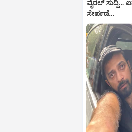
ವೈರಲ್ ಸುದ್ದಿ.
ಸೇರ್ಪಡೆ...