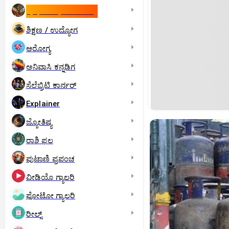
ಇಸ್ರೇಲ್- ಇರಾನ್‌ ಯುದ್ಧ
ಶಿಕ್ಷಣ / ಉದ್ಯೋಗ
ಆರೋಗ್ಯ
ಅನಿವಾಸಿ ಕನ್ನಡಿಗ
ಸೆಲೆಬ್ರಿಟಿ ಕಾರ್ನರ್‌
Explainer
ಜ್ಯೋತಿಷ್ಯ
ರಾಶಿ ಫಲ
ಪುಟಾಣಿ ಪ್ರಪಂಚ
ವೀಡಿಯೊ ಗ್ಯಾಲರಿ
ಫೋಟೋ ಗ್ಯಾಲರಿ
ರೀಲ್ಸ್