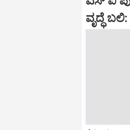
ಎಸ್ ಐ ಪುತ
ವೃದ್ಧೆ ಬಲ