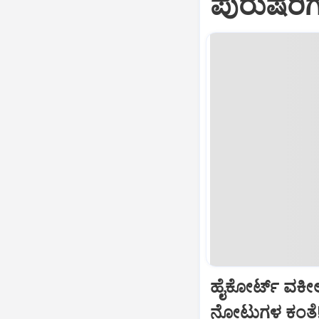
ಪುರುಷರಿ
ಹೈಕೋರ್ಟ್‌ ವಕೀ
ನೋಟುಗಳ ಕಂತೆ