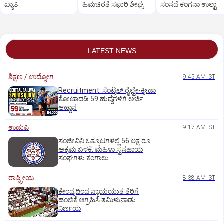
ಖ್ಯಾತಿ
ಹಿಮಚಿರತೆ ಸಫಾರಿ ಶೀಘ್ರ
ಸಂಸದೆ ಕಂಗನಾ ಉಲ್ಟಾ
LATEST NEWS
ಶಿಕ್ಷಣ / ಉದ್ಯೋಗ
9:45 AM IST
Recruitment: ಸೆಂಟ್ರಲ್‌ ರೈಲ್ವೇ-ಕ್ರೀಡಾ
ಕೋಟಾದಡಿ 59 ಹುದ್ದೆಗಳಿಗೆ ಅರ್ಜಿ
ಆಹ್ವಾನ
ಉಡುಪಿ
9:17 AM IST
ಸಂಜೀವಿನಿ ಒಕ್ಕೂಟಗಳಲ್ಲಿ 56 ಲಕ್ಷ ರೂ.
ಅಕ್ರಮ ಬಳಕೆ: ಮಹಿಳಾ ಸ್ವಸಹಾಯ
ಸಂಘಗಳು ಕಂಗಾಲು
ರಾಷ್ಟ್ರೀಯ
8:38 AM IST
ಕೇಂದ್ರದಿಂದ ನ್ಯಾಯಯುತ ತೆರಿಗೆ
ಹಂಚಿಕೆ ಆಗ್ರಹಿಸಿ ತಮಿಳುನಾಡು
ನಿರ್ಣಯ