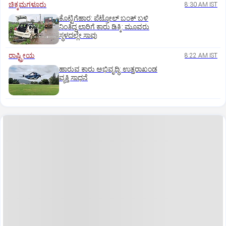
ಚಿಕ್ಕಮಗಳೂರು
8:30 AM IST
ಕೊಟ್ಟಿಗೆಹಾರ: ಪೆಟ್ರೋಲ್ ಬಂಕ್ ಬಳಿ
ನಿಂತಿದ್ದ ಲಾರಿಗೆ ಕಾರು ಡಿಕ್ಕಿ: ಮೂವರು
ಸ್ಥಳದಲ್ಲೇ ಸಾವು
ರಾಷ್ಟ್ರೀಯ
8:22 AM IST
ಹಾರುವ ಕಾರು ಅಭಿವೃದ್ಧಿ: ಉತ್ತರಾಖಂಡ
ವ್ಯಕ್ತಿ ಸಾಧನೆ