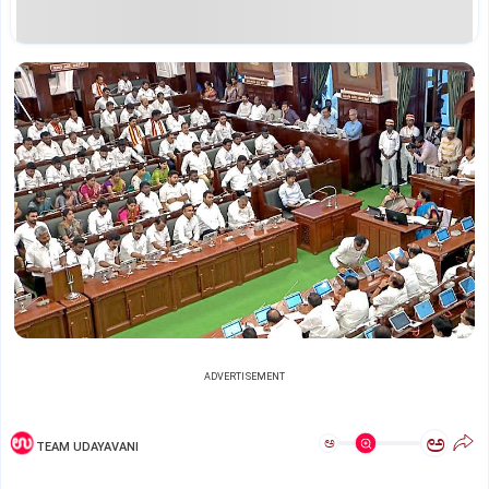
ADVERTISEMENT
ಅ
ಅ
TEAM UDAYAVANI