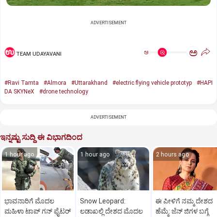
ADVERTISEMENT
ಅ
ಅ
TEAM UDAYAVANI
#Ravi Tamta
#Almora
#Uttarakhand
#electric flying vehicle prototyp
#HAPI
DA SKYNeX
#drone technology
ADVERTISEMENT
ಇನ್ನಷ್ಟು ಸುದ್ದಿ ಈ ವಿಭಾಗದಿಂದ
1 hour ago
1 hour ago
2 hours ago
ಭಾವನಾರಿಗೆ ಮೊದಲ
Snow Leopard:
ಈ ಪೀಳಿಗೆ ನಮ್ಮ ದೇಶದ
ಮಹಿಳಾ ಟಾಪ್‌ ಗನ್‌ ಫೈಟರ್‌
ಲಡಾಖಲ್ಲಿ ದೇಶದ ಮೊದಲ
ಹೆಮ್ಮೆ: ಜೆನ್‌ ಜಿಗಳ ಬಗ್ಗೆ