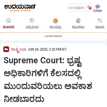
UV
English
E-Paper
ಮುಖಪುಟ
ಸುದ್ದಿ ವಿಭಾಗ
ದಿನ ಭವಿಷ್ಯ
ಹೊಂಗಿರಣ
Search
ADVERTISEMENT
ರಾಷ್ಟ್ರೀಯ
JUN 20, 2025, 2:35 PM IST
Supreme Court: ಭ್ರಷ್ಟ
ಅಧಿಕಾರಿಗಳಿಗೆ ಕೆಲಸದಲ್ಲಿ
ಮುಂದುವರಿಯಲು ಅವಕಾಶ
ನೀಡಬಾರದು