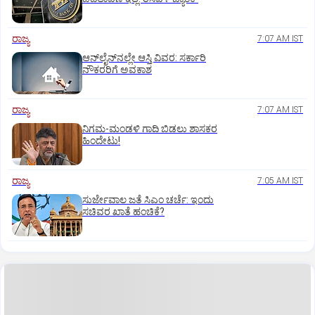
ರಾಜ್ಯ
7:07 AM IST
ಆನ್‌ಲೈನ್‌ನಲ್ಲೇ ಆಸ್ತಿ ವಿವರ: ಸರ್ಕಾರಿ
ನೌಕರರಿಗೆ ಅವಕಾಶ
ರಾಜ್ಯ
7:07 AM IST
ನಿಗಮ-ಮಂಡಳಿ ಗಾದಿ ಬಿಡಲು ಶಾಸಕರ
ಹಿಂದೇಟು!
ರಾಜ್ಯ
7:05 AM IST
ಸುರ್ಜೇವಾಲ ಜತೆ ಸಿಎಂ ಚರ್ಚೆ: ಇಂದು
ಸಚಿವರ ಖಾತೆ ಹಂಚಿಕೆ?