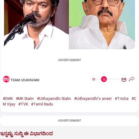
ADVERTISEMENT
ಅ
ಅ
TEAM UDAYAVANI
#DMK
#MK Stalin
#Udhayanidhi Stalin
#Udhayanidhi's arrest
#Trisha
#C
M Vijay
#TVK
#Tamil Nadu
ADVERTISEMENT
ಇನ್ನಷ್ಟು ಸುದ್ದಿ ಈ ವಿಭಾಗದಿಂದ