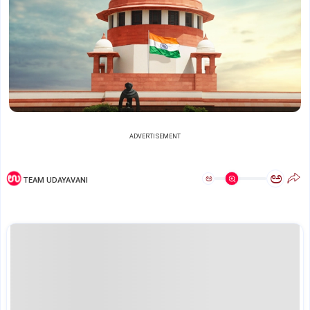
ADVERTISEMENT
ಅ
ಅ
TEAM UDAYAVANI