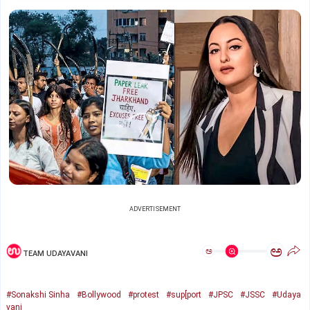
ADVERTISEMENT
ಅ
ಅ
TEAM UDAYAVANI
#Sonakshi Sinha
#Bollywood
#protest
#sup[port
#JPSC
#JSSC
#Udaya
vani