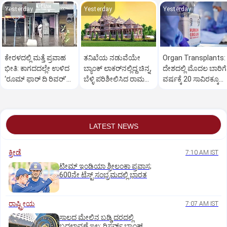
Yesterday
Yesterday
Yesterday
ಕೇರಳದಲ್ಲಿ ಮತ್ತೆ ಪ್ರವಾಹ
ತನಿಖೆಯ ನಡುವೆಯೇ
Organ Transplants:
ಭೀತಿ: ಕಾಗದದಲ್ಲೇ ಉಳಿದ
ಬ್ಯಾಂಕ್ ಲಾಕರ್‌ನಲ್ಲಿದ್ದ ಚಿನ್ನ,
ದೇಶದಲ್ಲಿ ಮೊದಲ ಬಾರಿಗೆ
‘ರೂಮ್ ಫಾರ್ ದಿ ರಿವರ್’
ಬೆಳ್ಳಿ ಪರಿಶೀಲಿಸಿದ ರಾಮ
ವರ್ಷಕ್ಕೆ 20 ಸಾವಿರಕ್ಕೂ
ಯೋಜನೆ!
ಮಂದಿರ ಟ್ರಸ್ಟ್
ಹೆಚ್ಚು ಅಂಗಾಂಗ ಕಸಿ
LATEST NEWS
ಕ್ರೀಡೆ
7:10 AM IST
ಟೀಮ್‌ ಇಂಡಿಯಾ ಶ್ರೀಲಂಕಾ ಪ್ರವಾಸ;
600ನೇ ಟೆಸ್ಟ್‌ ಸಂಭ್ರಮದಲ್ಲಿ ಭಾರತ
ರಾಷ್ಟ್ರೀಯ
7:07 AM IST
ಸಾಲದ ಮೇಲಿನ ಬಡ್ಡಿ ದರದಲ್ಲಿ
ಬದಲಾವಣೆ ಇಲ್ಲ: ರಿಸರ್ವ್‌ ಬ್ಯಾಂಕ್‌