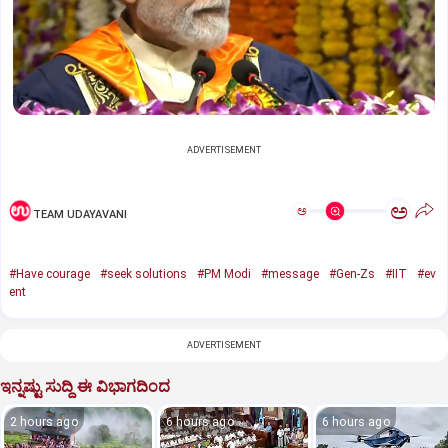
ADVERTISEMENT
ಅ
ಅ
TEAM UDAYAVANI
#Have courage
#seek solutions
#PM Modi
#message
#Gen-Zs
#IIT
#ev
ent
ADVERTISEMENT
ಇನ್ನಷ್ಟು ಸುದ್ದಿ ಈ ವಿಭಾಗದಿಂದ
2 hours ago
6 hours ago
6 hours ago