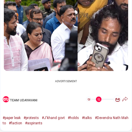
ADVERTISEMENT
ಅ
ಅ
TEAM UDAYAVANI
#paper leak
#protests
#J'khand govt
#holds
#talks
#Devendra Nath Mah
to
#faction
#aspirants