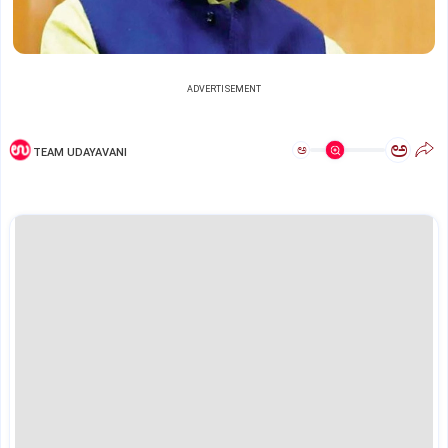
ADVERTISEMENT
ಅ
ಅ
TEAM UDAYAVANI