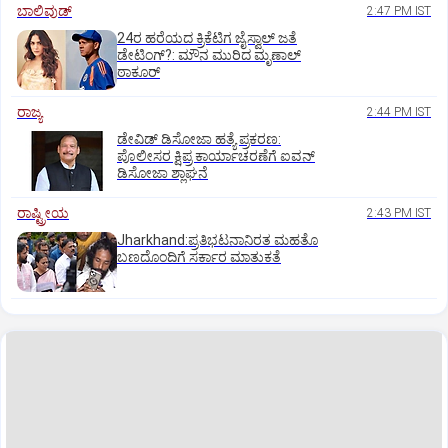
ಬಾಲಿವುಡ್‌
2:47 PM IST
24ರ ಹರೆಯದ ಕ್ರಿಕೆಟಿಗ ಜೈಸ್ವಾಲ್‌ ಜತೆ
ಡೇಟಿಂಗ್?:‌ ಮೌನ ಮುರಿದ ಮೃಣಾಲ್‌
ಠಾಕೂರ್
ರಾಜ್ಯ
2:44 PM IST
ಡೇವಿಡ್ ಡಿಸೋಜಾ ಹತ್ಯೆ ಪ್ರಕರಣ:
ಪೊಲೀಸರ ಕ್ಷಿಪ್ರ ಕಾರ್ಯಾಚರಣೆಗೆ ಐವನ್
ಡಿಸೋಜಾ ಶ್ಲಾಘನೆ
ರಾಷ್ಟ್ರೀಯ
2:43 PM IST
Jharkhand:ಪ್ರತಿಭಟನಾನಿರತ ಮಹತೊ
ಬಣದೊಂದಿಗೆ ಸರ್ಕಾರ ಮಾತುಕತೆ