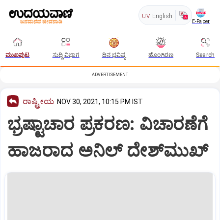
UV
English
E-Paper
ಮುಖಪುಟ
ಸುದ್ದಿ ವಿಭಾಗ
ದಿನ ಭವಿಷ್ಯ
ಹೊಂಗಿರಣ
Search
ADVERTISEMENT
ರಾಷ್ಟ್ರೀಯ
NOV 30, 2021, 10:15 PM IST
ಭ್ರಷ್ಟಾಚಾರ ಪ್ರಕರಣ: ವಿಚಾರಣೆಗೆ
ಹಾಜರಾದ ಅನಿಲ್‌ ದೇಶ್‌ಮುಖ್‌