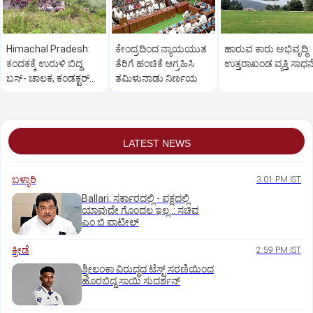
Himachal Pradesh:
ಕೇಂದ್ರದಿಂದ ನ್ಯಾಯಯುತ
ಹಾರುವ ಕಾರು ಅಭಿವೃದ್ಧಿ:
ಕಂದಕಕ್ಕೆ ಉರುಳಿ ಬಿದ್ದ
ತೆರಿಗೆ ಹಂಚಿಕೆ ಆಗ್ರಹಿಸಿ
ಉತ್ತರಾಖಂಡ ವ್ಯಕ್ತಿ ಸಾಧನ
ಬಸ್-‌ ಚಾಲಕ, ಕಂಡಕ್ಟರ್‌
ತಮಿಳುನಾಡು ನಿರ್ಣಯ
ಸೇರಿ 8 ಮಂದಿ ಸಾವು
LATEST NEWS
ಬಳ್ಳಾರಿ
3:01 PM IST
Ballari: ಸರ್ಕಾರದಲ್ಲಿ - ಪಕ್ಷದಲ್ಲಿ
ಯಾವುದೇ ಗೊಂದಲ ಇಲ್ಲ..: ಸಚಿವ
ಎಂ.ಬಿ.ಪಾಟೀಲ್
ಕ್ರೀಡೆ
2:59 PM IST
ಶ್ರೀಲಂಕಾ ವಿರುದ್ಧದ ಟೆಸ್ಟ್ ಸರಣಿಯಿಂದ
ಹೊರಬಿದ್ದ ಸಾಯಿ ಸುದರ್ಶನ್