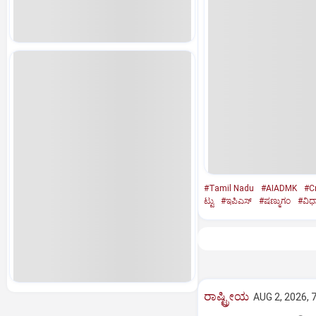
#Tamil Nadu
#AIADMK
#Cr
ಟ್ಟು
#ಇಪಿಎಸ್‌
#ಷಣ್ಮುಗಂ
#ವಿಧ
ರಾಷ್ಟ್ರೀಯ
AUG 2, 2026, 