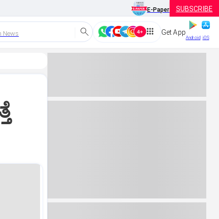
SUBSCRIBE
E-Paper
Get App
h News
Android
iOS
ತೆ