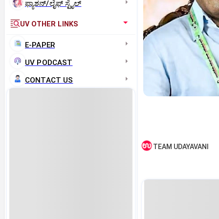
ಫ್ಯಾಶನ್/ಲೈಫ್‌ ಸ್ಟೈಲ್
UV OTHER LINKS
E-PAPER
UV PODCAST
CONTACT US
TEAM UDAYAVANI