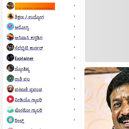
ಇಸ್ರೇಲ್- ಇರಾನ್‌ ಯುದ್ಧ
ಶಿಕ್ಷಣ / ಉದ್ಯೋಗ
ಆರೋಗ್ಯ
ಅನಿವಾಸಿ ಕನ್ನಡಿಗ
ಸೆಲೆಬ್ರಿಟಿ ಕಾರ್ನರ್‌
Explainer
ಜ್ಯೋತಿಷ್ಯ
ರಾಶಿ ಫಲ
ಪುಟಾಣಿ ಪ್ರಪಂಚ
ವೀಡಿಯೊ ಗ್ಯಾಲರಿ
ಫೋಟೋ ಗ್ಯಾಲರಿ
ರೀಲ್ಸ್