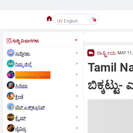
English
UV
ಸುದ್ದಿ ವಿಭಾಗಗಳು
ರಾಷ್ಟ್ರೀಯ
MAY 11,
ಸುದ್ದಿಗಳು
Tamil Nad
ನಿಮ್ಮ ಜಿಲ್ಲೆ
ಕಾಮನ್‌ ವೆಲ್ತ್‌ ಗೇಮ್ಸ್‌
ಬಿಕ್ಕಟ್ಟು
ಸಿನೆಮಾ
ಕ್ರೀಡೆ
ವೆಬ್ ಎಕ್ಸ್‌ಕ್ಲೂಸಿವ್
ಕ್ರೈಮ್
ವೈವಿಧ್ಯ