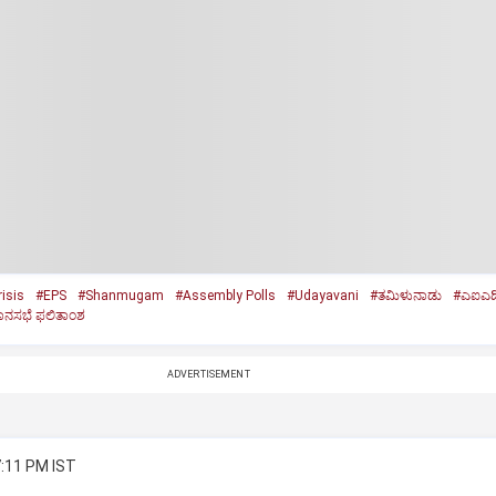
isis
#EPS
#Shanmugam
#Assembly Polls
#Udayavani
#ತಮಿಳುನಾಡು
#ಎಐಎಡ
ಾನಸಭೆ ಫಲಿತಾಂಶ
ADVERTISEMENT
7:11 PM IST