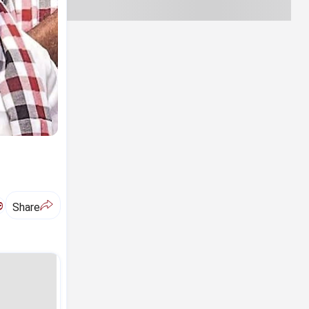
ಅ
Share