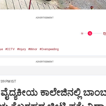
ADVERTISEMENT
ಅ
ue
#CCTV
#Injury
#Minor
#Overspeeding
ADVERTISEMENT
7:09 PM IST
ವೈದ್ಯಕೀಯ ಕಾಲೇಜಿನಲ್ಲಿ ಬಾಂಬ