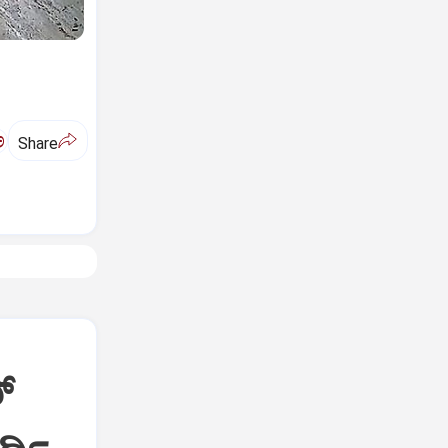
ಅ
Share
್