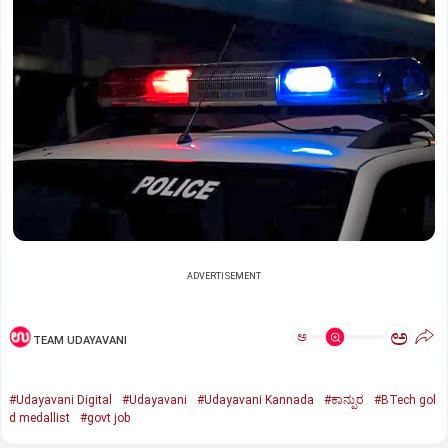
ADVERTISEMENT
ಅ
ಅ
TEAM UDAYAVANI
#Udayavani Digital
#Udayavani
#Udayavani Kannada
#ಕಾನ್ಪುರ
#BTech gol
d medallist
#govt job