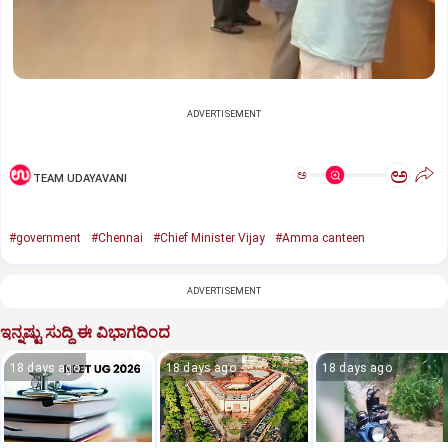
ADVERTISEMENT
ಅ
ಅ
TEAM UDAYAVANI
#government
#Chennai
#Chief Minister Vijay
#Amma canteen
ADVERTISEMENT
ಇನ್ನಷ್ಟು ಸುದ್ದಿ ಈ ವಿಭಾಗದಿಂದ
18 days ago
18 days ago
18 days ago