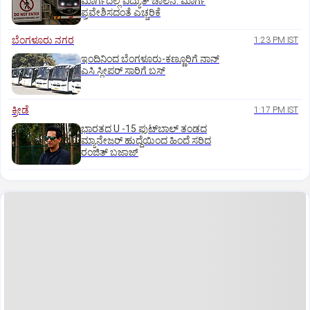
ಮಾರ್ಗದಲ್ಲಿ ವಿದ್ಯುತ್‌ ಚಾಲನೆ: ಮಾರ್ಗ
ಪ್ರವೇಶಿಸದಂತೆ ಎಚ್ಚರಿಕೆ
ಬೆಂಗಳೂರು ನಗರ
1:23 PM IST
ಇಂದಿನಿಂದ ಬೆಂಗಳೂರು-ಕಣ್ಣೂರಿಗೆ ನಾನ್‌
ಎಸಿ ಸ್ಲೀಪರ್‌ ಸಾರಿಗೆ ಬಸ್‌
ಕ್ರೀಡೆ
1:17 PM IST
ಭಾರತದ U -15 ಫುಟ್‌ಬಾಲ್ ತಂಡದ
ಮ್ಯಾನೇಜರ್‌ ಹುದ್ದೆಯಿಂದ ಹಿಂದೆ ಸರಿದ
ರಂಜಿತ್‌ ಬಜಾಜ್‌