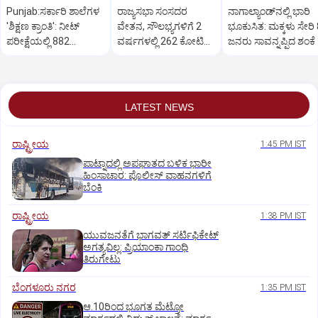
Punjab:ಸರ್ಕಾರಿ ಶಾಲೆಗಳ
ರಾಜ್ಯಸಭಾ ಸಂಸದರ
ನಾಗಾಲ್ಯಾಂಡ್‌ನಲ್ಲಿ ಭಾರಿ
'ಶಿಕ್ಷಣ ಕ್ರಾಂತಿ': ನೀಟ್
ವೇತನ, ಸೌಲಭ್ಯಗಳಿಗೆ 2
ಭೂಕುಸಿತ: ಮಕ್ಕಳು ಸೇರಿ 
ಪರೀಕ್ಷೆಯಲ್ಲಿ 882
ವರ್ಷಗಳಲ್ಲಿ 262 ಕೋಟಿ
ಜನರು ಸಾವನ್ನಪ್ಪಿದ ಶಂಕೆ
ವಿದ್ಯಾರ್ಥಿಗಳು ಪಾಸ್
ಖರ್ಚು: RTI ಮಾಹಿತಿ
ಬಹಿರಂಗ
LATEST NEWS
ರಾಷ್ಟ್ರೀಯ
1:45 PM IST
ಪಾಟ್ನಾದಲ್ಲಿ ಅಪಘಾತದ ಬಳಿಕ ಭಾರೀ
ಹಿಂಸಾಚಾರ: ಪೊಲೀಸ್‌ ವಾಹನಗಳಿಗೆ
ಬೆಂಕಿ
ರಾಷ್ಟ್ರೀಯ
1:38 PM IST
ಯುವಜನತೆಗೆ ಭಾಗವತ್ ಸರ್ಟಿಫಿಕೇಟ್
ಅಗತ್ಯವಿಲ್ಲ: ಪ್ರಿಯಾಂಕಾ ಗಾಂಧಿ
ತಿರುಗೇಟು
ಬೆಂಗಳೂರು ನಗರ
1:35 PM IST
ಆ.10ರಿಂದ ಭೂಗತ ಮೆಟ್ರೋ