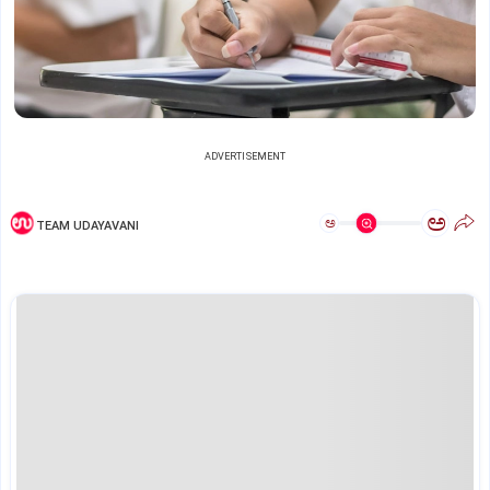
ADVERTISEMENT
ಅ
ಅ
TEAM UDAYAVANI