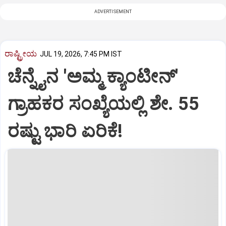
ADVERTISEMENT
ರಾಷ್ಟ್ರೀಯ
JUL 19, 2026, 7:45 PM IST
ಚೆನ್ನೈನ 'ಅಮ್ಮ ಕ್ಯಾಂಟೀನ್'
ಗ್ರಾಹಕರ ಸಂಖ್ಯೆಯಲ್ಲಿ ಶೇ. 55
ರಷ್ಟು ಭಾರಿ ಏರಿಕೆ!