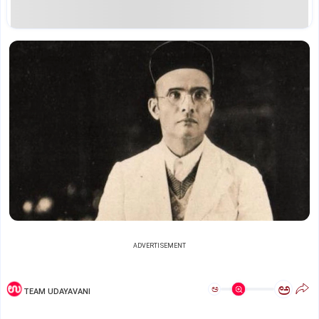
ADVERTISEMENT
ಅ
ಅ
TEAM UDAYAVANI