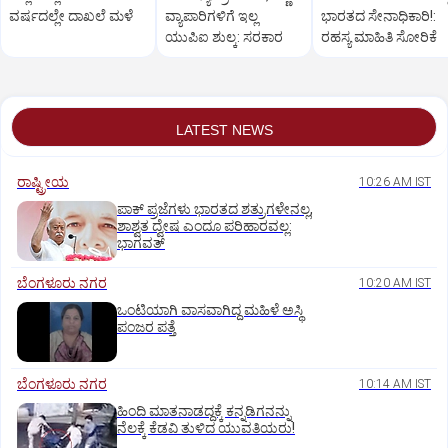
ವರ್ಷದಲ್ಲೇ ದಾಖಲೆ ಮಳೆ
ವ್ಯಾಪಾರಿಗಳಿಗೆ ಇಲ್ಲ
ಭಾರತದ ಸೇನಾಧಿಕಾರಿ!:
ಯುಪಿಐ ಶುಲ್ಕ: ಸರಕಾರ
ರಹಸ್ಯ ಮಾಹಿತಿ ಸೋರಿಕೆ
LATEST NEWS
ರಾಷ್ಟ್ರೀಯ
10:26 AM IST
ಪಾಕ್‌ ಪ್ರಜೆಗಳು ಭಾರತದ ಶತ್ರುಗಳೇನಲ್ಲ,
ಶಾಶ್ವತ ದ್ವೇಷ ಎಂದೂ ಪರಿಹಾರವಲ್ಲ:
ಭಾಗವತ್‌
ಬೆಂಗಳೂರು ನಗರ
10:20 AM IST
ಒಂಟಿಯಾಗಿ ವಾಸವಾಗಿದ್ದ ಮಹಿಳೆ ಅಸ್ಥಿ
ಪಂಜರ ಪತ್ತೆ
ಬೆಂಗಳೂರು ನಗರ
10:14 AM IST
ಹಿಂದಿ ಮಾತನಾಡದ್ದಕ್ಕೆ ಕನ್ನಡಿಗನನ್ನು
ನೆಲಕ್ಕೆ ಕೆಡವಿ ತುಳಿದ ಯುವತಿಯರು!