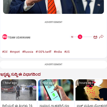
ADVERTISEMENT
ಅ
ಅ
TEAM UDAYAVANI
#Oil
#import
#Russia
#100% tariff
#India
#US
ADVERTISEMENT
ಇನ್ನಷ್ಟು ಸುದ್ದಿ ಈ ವಿಭಾಗದಿಂದ
1 hour ago
1 hour ago
2 hours ago
ದಿಲ್ಲಿಯಲ್ಲಿ ಈ ತಿಂಗಳು 16
ಸಾಮಾನ್ಯ ಗ್ರಾಹಕರಿಗೆ,ಸಣ್ಣ
ಪಾಕ್‌ ಮಹಿಳಾ ಮೋಹದಲ್ಲ