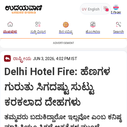
UV
English
E-Paper
ಮುಖಪುಟ
ಸುದ್ದಿ ವಿಭಾಗ
ದಿನ ಭವಿಷ್ಯ
ಹೊಂಗಿರಣ
Search
ADVERTISEMENT
ರಾಷ್ಟ್ರೀಯ
JUN 3, 2026, 4:02 PM IST
Delhi Hotel Fire: ಹೆಣಗಳ
ಗುರುತು ಸಿಗದಷ್ಟು ಸುಟ್ಟು
ಕರಕಲಾದ ದೇಹಗಳು
ತಮ್ಮವರು ಬದುಕಿದ್ದಾರೋ ಇಲ್ಲವೋ ಎಂಬ ಕನಿಷ್ಠ