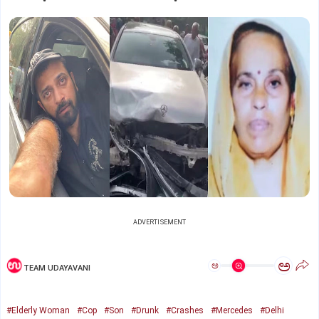
ADVERTISEMENT
ಅ
ಅ
TEAM UDAYAVANI
#Elderly Woman
#Cop
#Son
#Drunk
#Crashes
#Mercedes
#Delhi