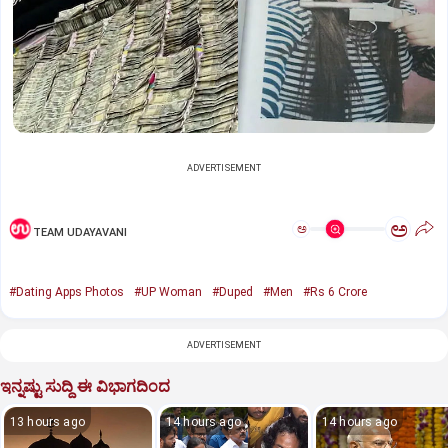
ADVERTISEMENT
ಅ
ಅ
TEAM UDAYAVANI
#Dating Apps Photos
#UP Woman
#Duped
#Men
#Rs 6 Crore
ADVERTISEMENT
ಇನ್ನಷ್ಟು ಸುದ್ದಿ ಈ ವಿಭಾಗದಿಂದ
13 hours ago
14 hours ago
14 hours ago