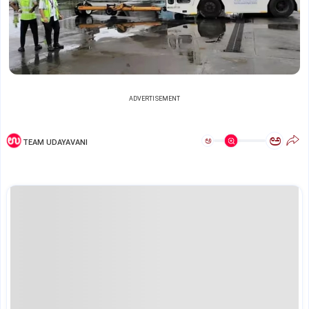
ADVERTISEMENT
ಅ
ಅ
TEAM UDAYAVANI