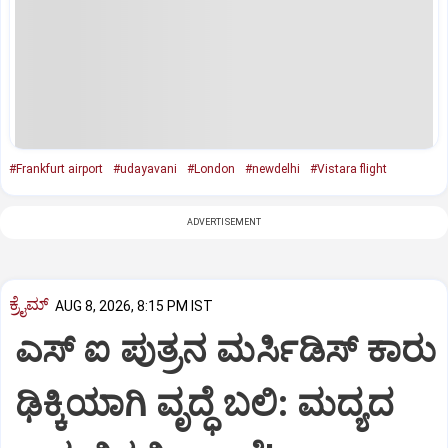
#Frankfurt airport
#udayavani
#London
#newdelhi
#Vistara flight
ADVERTISEMENT
ಕ್ರೈಮ್
AUG 8, 2026, 8:15 PM IST
ಎಸ್ ಐ ಪುತ್ರನ ಮರ್ಸಿಡಿಸ್‌ ಕಾರು
ಢಿಕ್ಕಿಯಾಗಿ ವೃದ್ಧೆ ಬಲಿ: ಮದ್ಯದ