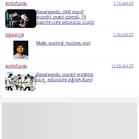
ಕಾಸರಗೋಡು
2:15 AM IST
Kasaragodu: ನಕಲಿ ದಾಖಲೆ
ತಯಾರಿಸಿ ವಾಹನ ಮಾರಾಟ; 19
ವರ್ಷಗಳ ಬಳಿಕ ಆರೋಪಿಯ ಬಂಧನ
ದಕ್ಷಿಣಕನ್ನಡ
2:00 AM IST
Mulki: ಅಪಘಾತ: ಗಾಯಾಳು ಸಾವು
ಕಾಸರಗೋಡು
12:45 AM IST
Kasaragodu: ಬಾಲಕನ ಅಪಹರಣ
ಯತ್ನ : ಆರೋಪಿಗಳ ಪತ್ತೆಗಾಗಿ ಶೋಧ