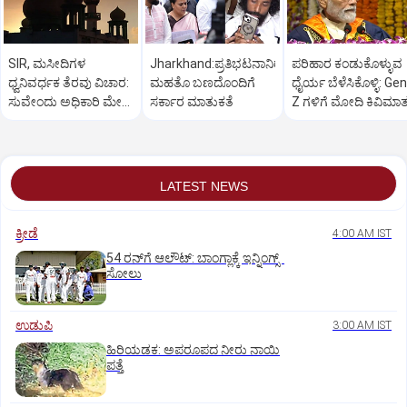
SIR, ಮಸೀದಿಗಳ
Jharkhand:ಪ್ರತಿಭಟನಾನಿರತ
ಪರಿಹಾರ ಕಂಡುಕೊಳ್ಳುವ
ಧ್ವನಿವರ್ಧಕ ತೆರವು ವಿಚಾರ:
ಮಹತೊ ಬಣದೊಂದಿಗೆ
ಧೈರ್ಯ ಬೆಳೆಸಿಕೊಳ್ಳಿ: Gen
ಸುವೇಂದು ಅಧಿಕಾರಿ ಮೇಲೆ
ಸರ್ಕಾರ ಮಾತುಕತೆ
Z ಗಳಿಗೆ ಮೋದಿ ಕಿವಿಮಾ
ಒತ್ತಡ
LATEST NEWS
ಕ್ರೀಡೆ
4:00 AM IST
54 ರನ್‌ಗೆ ಆಲೌಟ್‌: ಬಾಂಗ್ಲಾಕ್ಕೆ ಇನ್ನಿಂಗ್ಸ್‌
ಸೋಲು
ಉಡುಪಿ
3:00 AM IST
ಹಿರಿಯಡಕ: ಅಪರೂಪದ ನೀರು ನಾಯಿ
ಪತ್ತೆ