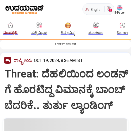
UV
English
E-Paper
ಮುಖಪುಟ
ಸುದ್ದಿ ವಿಭಾಗ
ದಿನ ಭವಿಷ್ಯ
ಹೊಂಗಿರಣ
Search
ADVERTISEMENT
ರಾಷ್ಟ್ರೀಯ
OCT 19, 2024, 8:36 AM IST
Threat: ದೆಹಲಿಯಿಂದ ಲಂಡನ್
ಗೆ ಹೊರಟಿದ್ದ ವಿಮಾನಕ್ಕೆ ಬಾಂಬ್
ಬೆದರಿಕೆ.. ತುರ್ತು ಲ್ಯಾಂಡಿಂಗ್