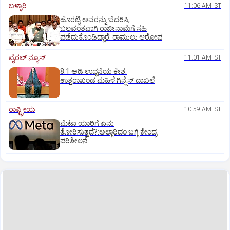
ಬಳ್ಳಾರಿ
11:06 AM IST
ಹೊರಟ್ಟಿ ಅವರನ್ನು ಬೆದರಿಸಿ,
ಬಲವಂತವಾಗಿ ರಾಜೀನಾಮೆಗೆ ಸಹಿ
ಪಡೆದುಕೊಂಡಿದ್ದಾರೆ: ರಾಮುಲು ಆರೋಪ
ವೈರಲ್ ನ್ಯೂಸ್
11:01 AM IST
8.1 ಅಡಿ ಉದ್ದನೆಯ ಕೇಶ:
ಉತ್ತರಾಖಂಡ ಮಹಿಳೆ ಗಿನ್ನೆಸ್‌ ದಾಖಲೆ
ರಾಷ್ಟ್ರೀಯ
10:59 AM IST
ಮೆಟಾ ಯಾರಿಗೆ ಏನು
ತೋರಿಸುತ್ತದೆ?:ಅಲ್ಗಾರಿದಂ ಬಗ್ಗೆ ಕೇಂದ್ರ
ಪರಿಶೀಲನೆ