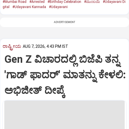
#Mumbai Road
#Arrested
#Birthday Celebration
#ಮುಂಬಯಿ
#Udayavani Di
gital
#Udayavani Kannada
#Udayavani
ADVERTISEMENT
ರಾಷ್ಟ್ರೀಯ
AUG 7, 2026, 4:43 PM IST
Gen Z ವಿಚಾರದಲ್ಲಿ ಬಿಜೆಪಿ ತನ್ನ
'ಗಾಡ್ ಫಾದರ್' ಮಾತನ್ನು ಕೇಳಲಿ:
ಅಭಿಜೀತ್ ದೀಪ್ಕೆ