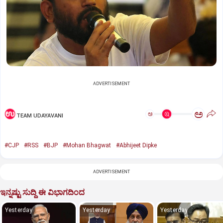
ADVERTISEMENT
ಅ
ಅ
TEAM UDAYAVANI
#CJP
#RSS
#BJP
#Mohan Bhagwat
#Abhijeet Dipke
ADVERTISEMENT
ಇನ್ನಷ್ಟು ಸುದ್ದಿ ಈ ವಿಭಾಗದಿಂದ
Yesterday
Yesterday
Yesterday