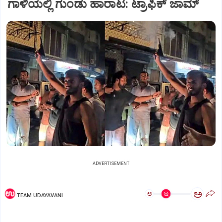
ಗಾಳಿಯಲ್ಲಿ ಗುಂಡು ಹಾರಾಟ: ಟ್ರಾಫಿಕ್‌ ಜಾಮ್
ADVERTISEMENT
ಅ
ಅ
TEAM UDAYAVANI