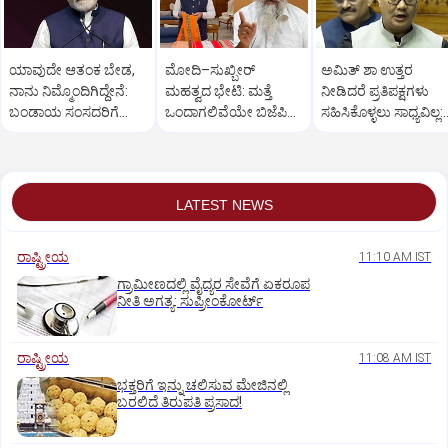
ಯಾವುದೇ ಆತಂಕ ಬೇಡ,
ಮೋದಿ–ಸುಖ್ಬೀರ್
ಅಮಿತ್ ಶಾ ಉತ್ತರ
ನಾನು ನಿಮ್ಮೊಂದಿಗಿದ್ದೇನೆ:
ಮಹತ್ವದ ಭೇಟಿ: ಮತ್ತೆ
ನೀಡಿದರೆ ಪ್ರತಿಪಕ್ಷಗಳು
ಬಂಡಾಯ ಸಂಸದರಿಗೆ
ಒಂದಾಗಲಿವೆಯೇ ಬಿಜೆಪಿ–
ಸಹಿಸಿಕೊಳ್ಳಲು ಸಾಧ್ಯವಿಲ್ಲ:
ಪ್ರಧಾನಿ ಮೋದಿ ಅಭಯ
ಶಿರೋಮಣಿ ಅಕಾಲಿ ದಳ?
ರಿಜಿಜು
LATEST NEWS
ರಾಷ್ಟ್ರೀಯ
11:10 AM IST
ಗ್ರಾಮೀಣದಲ್ಲಿ ವೈದ್ಯರ ಸೇವೆಗೆ ಏಕರೂಪ
ನೀತಿ ಅಗತ್ಯ: ಸುಪ್ರೀಂಕೋರ್ಟ್‌
ರಾಷ್ಟ್ರೀಯ
11:08 AM IST
ಭಕ್ತರಿಗೆ ಇನ್ನು ಚಲಿಸುವ ಮೇಜಿನಲ್ಲಿ
ಬರಲಿದೆ ತಿರುಪತಿ ಪ್ರಸಾದ!