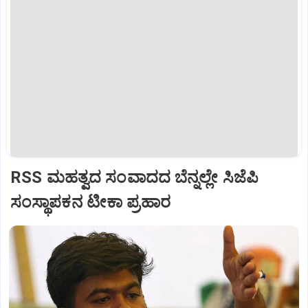
RSS ಮಹತ್ವದ ಸಂವಾದದ ಬೆನ್ನಲ್ಲೇ ಸಿಜೆಪಿ
ಸಂಸ್ಥಾಪಕನ ಟೀಕಾ ಪ್ರಹಾರ