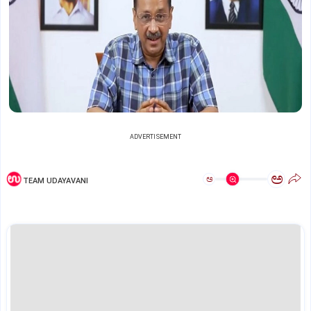
ADVERTISEMENT
ಅ
ಅ
TEAM UDAYAVANI