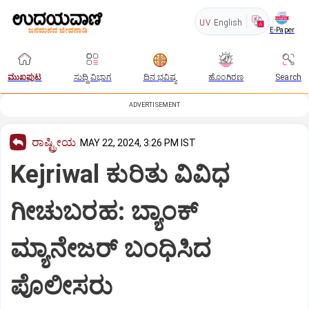
UV
English
E-Paper
ಮುಖಪುಟ
ಸುದ್ದಿ ವಿಭಾಗ
ದಿನ ಭವಿಷ್ಯ
ಹೊಂಗಿರಣ
Search
ADVERTISEMENT
ರಾಷ್ಟ್ರೀಯ
MAY 22, 2024, 3:26 PM IST
Kejriwal ಕುರಿತು ವಿವಿಧ
ಗೀಚುಬರಹ: ಬ್ಯಾಂಕ್‌
ಮ್ಯಾನೇಜರ್ ಬಂಧಿಸಿದ
ಪೊಲೀಸರು