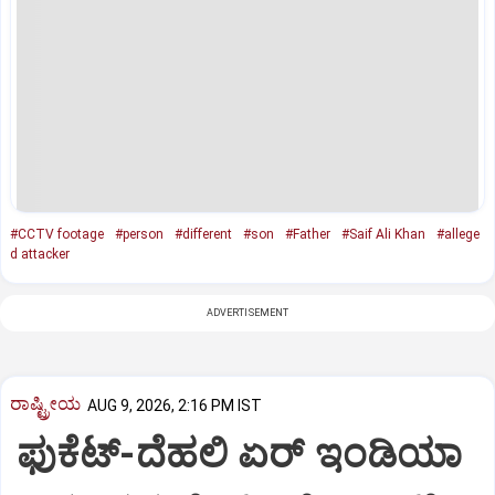
#CCTV footage
#person
#different
#son
#Father
#Saif Ali Khan
#allege
d attacker
ADVERTISEMENT
ರಾಷ್ಟ್ರೀಯ
AUG 9, 2026, 2:16 PM IST
ಫುಕೆಟ್‌-ದೆಹಲಿ ಏರ್‌ ಇಂಡಿಯಾ