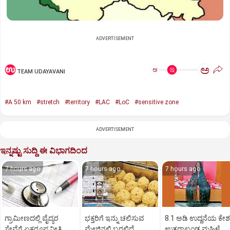
ADVERTISEMENT
ಅ
ಅ
TEAM UDAYAVANI
#A 50 km
#stretch
#territory
#LAC
#LoC
#sensitive zone
ADVERTISEMENT
ಇನ್ನಷ್ಟು ಸುದ್ದಿ ಈ ವಿಭಾಗದಿಂದ
7 hours ago
7 hours ago
7 hours ago
ಗ್ರಾಮೀಣದಲ್ಲಿ ವೈದ್ಯರ
ಭಕ್ತರಿಗೆ ಇನ್ನು ಚಲಿಸುವ
8.1 ಅಡಿ ಉದ್ದನೆಯ ಕೇಶ
ಸೇವೆಗೆ ಏಕರೂಪ ನೀತಿ
ಮೇಜಿನಲ್ಲಿ ಬರಲಿದೆ
ಉತ್ತರಾಖಂಡ ಮಹಿಳೆ