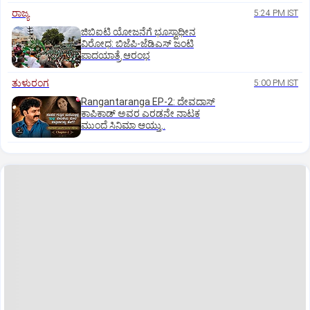
ರಾಜ್ಯ
5:24 PM IST
ಜಿಬಿಐಟಿ ಯೋಜನೆಗೆ ಭೂಸ್ವಾಧೀನ
ವಿರೋಧ: ಬಿಜೆಪಿ-ಜೆಡಿಎಸ್‌ ಜಂಟಿ
ಪಾದಯಾತ್ರೆ ಆರಂಭ
ತುಳುರಂಗ
5:00 PM IST
Rangantaranga EP-2: ದೇವದಾಸ್
ಕಾಪಿಕಾಡ್‌ ಅವರ ಎರಡನೇ ನಾಟಕ
ಮುಂದೆ ಸಿನಿಮಾ ಆಯ್ತು..