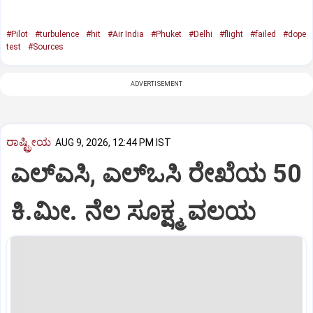
#Pilot
#turbulence
#hit
#Air India
#Phuket
#Delhi
#flight
#failed
#dope
test
#Sources
ADVERTISEMENT
ರಾಷ್ಟ್ರೀಯ
AUG 9, 2026, 12:44 PM IST
ಎಲ್‌ಎಸಿ, ಎಲ್‌ಒಸಿ ರೇಖೆಯ 50
ಕಿ.ಮೀ. ನೆಲ ಸೂಕ್ಷ್ಮ ವಲಯ