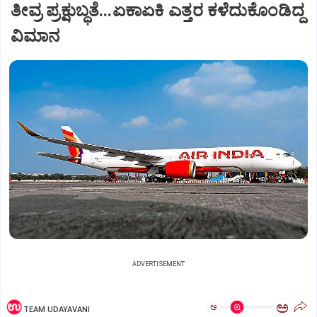
ತೀವ್ರ ಪ್ರಕ್ಷುಬ್ಧತೆ...ಏಕಾಏಕಿ ಎತ್ತರ ಕಳೆದುಕೊಂಡಿದ್ದ
ವಿಮಾನ
ADVERTISEMENT
ಅ
ಅ
TEAM UDAYAVANI