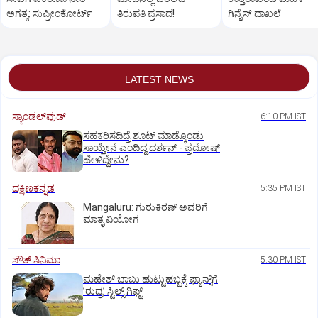
ಅಗತ್ಯ: ಸುಪ್ರೀಂಕೋರ್ಟ್‌
ತಿರುಪತಿ ಪ್ರಸಾದ!
ಗಿನ್ನೆಸ್‌ ದಾಖಲೆ
LATEST NEWS
ಸ್ಯಾಂಡಲ್‌ವುಡ್‌
6:10 PM IST
ಸಹಕರಿಸದಿದ್ರೆ ಶೂಟ್‌ ಮಾಡ್ಕೊಂಡು
ಸಾಯ್ತೇನೆ ಎಂದಿದ್ದ ದರ್ಶನ್‌ - ಪ್ರದೋಷ್‌
ಹೇಳಿದ್ದೇನು?
ದಕ್ಷಿಣಕನ್ನಡ
5:35 PM IST
Mangaluru: ಗುರುಕಿರಣ್ ಅವರಿಗೆ
ಮಾತೃ ವಿಯೋಗ
ಸೌತ್‌ ಸಿನಿಮಾ
5:30 PM IST
ಮಹೇಶ್‌ ಬಾಬು ಹುಟ್ಟುಹಬ್ಬಕ್ಕೆ ಫ್ಯಾನ್ಸ್‌ಗೆ
ʼರುದ್ರʼ ಸ್ಟಿಲ್ಸ್‌ ಗಿಫ್ಟ್