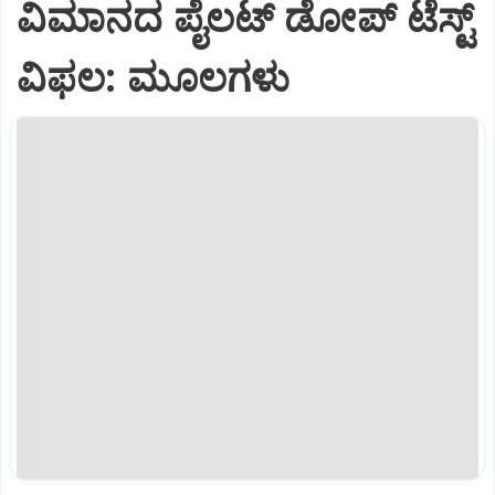
ವಿಮಾನದ ಪೈಲಟ್‌ ಡೋಪ್‌ ಟೆಸ್ಟ್‌
ವಿಫಲ: ಮೂಲಗಳು