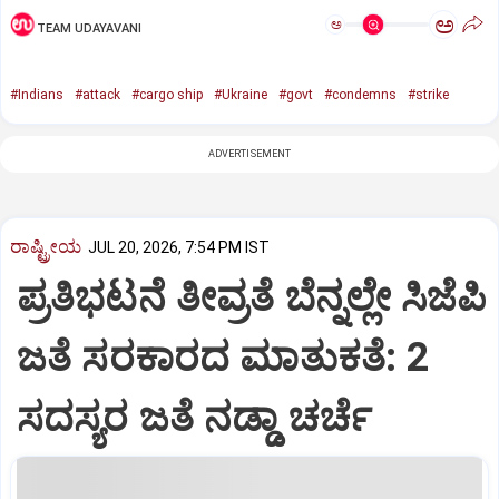
ಅ
ಅ
TEAM UDAYAVANI
#Indians
#attack
#cargo ship
#Ukraine
#govt
#condemns
#strike
ADVERTISEMENT
ರಾಷ್ಟ್ರೀಯ
JUL 20, 2026, 7:54 PM IST
ಪ್ರತಿಭಟನೆ ತೀವ್ರತೆ ಬೆನ್ನಲ್ಲೇ ಸಿಜೆಪಿ
ಜತೆ ಸರಕಾರದ ಮಾತುಕತೆ: 2
ಸದಸ್ಯರ ಜತೆ ನಡ್ಡಾ ಚರ್ಚೆ