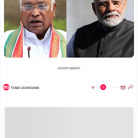
ADVERTISEMENT
ಅ
ಅ
TEAM UDAYAVANI