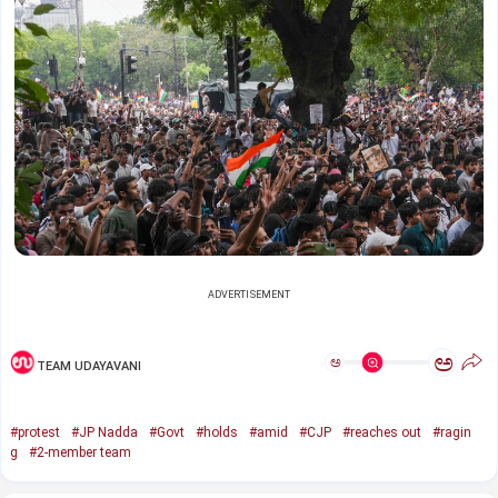
ADVERTISEMENT
ಅ
ಅ
TEAM UDAYAVANI
#protest
#JP Nadda
#Govt
#holds
#amid
#CJP
#reaches out
#ragin
g
#2-member team