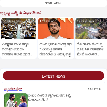
ADVERTISEMENT
ಇನ್ನಷ್ಟು ಸುದ್ದಿ ಈ ವಿಭಾಗದಿಂದ
17 days ago
17 days ago
17 days ago
ವಿಪಕ್ಷಗಳ ಭಾರೀ ಗದ್ದಲ:
ಯುವ ಭಾರತೀಯರತ್ತ ಗನ್
ದೋಡಾ ರಾ. ಹೆ.ಯಲ್ಲಿ
ಸಂಸತ್ತಿನ ಉಭಯ
ಗುರಿಯಿಟ್ಟ ಆಡಳಿತ
ಭೂಕುಸಿತ: ವಾಹನಗಳ
ಸದನಗಳ ಕಲಾಪ ದಿನದ
ದೇಶವಿರೋಧಿ: ಆದಿತ್ಯ ಠಾಕ್ರೆ
ಮೇಲೆ ಉರುಳಿದ
ಮಟ್ಟಿಗೆ ಮುಂದೂಡಿಕೆ
ಬಂಡೆಗಳು; ಇಬ್ಬರು ಸಾವು
6 ಮಂದಿಗೆ ಗಾಯ
LATEST NEWS
ಸ್ಯಾಂಡಲ್‌ವುಡ್‌
5:58 PM IST
ದೇವರ ಮೀರಿದ ಶಕ್ತಿ ʼಅಮರ್ಥʼ: ಕಿಟ್ಟಿ,
ಮೇಘನಾ ನಟನೆ