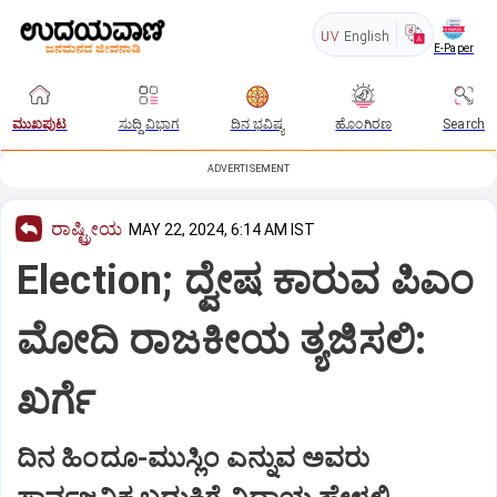
UV
English
E-Paper
ಮುಖಪುಟ
ಸುದ್ದಿ ವಿಭಾಗ
ದಿನ ಭವಿಷ್ಯ
ಹೊಂಗಿರಣ
Search
ADVERTISEMENT
ರಾಷ್ಟ್ರೀಯ
MAY 22, 2024, 6:14 AM IST
Election; ದ್ವೇಷ ಕಾರುವ ಪಿಎಂ
ಮೋದಿ ರಾಜಕೀಯ ತ್ಯಜಿಸಲಿ:
ಖರ್ಗೆ
ದಿನ ಹಿಂದೂ-ಮುಸ್ಲಿಂ ಎನ್ನುವ ಅವರು