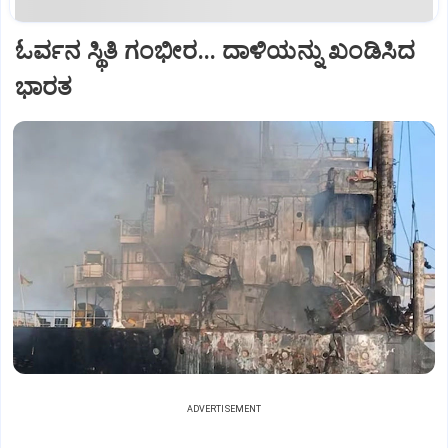
ಓರ್ವನ ಸ್ಥಿತಿ ಗಂಭೀರ... ದಾಳಿಯನ್ನು ಖಂಡಿಸಿದ
ಭಾರತ
ADVERTISEMENT