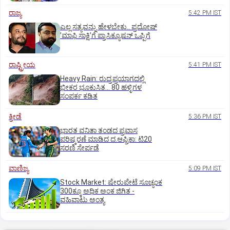
ರಾಜ್ಯ
5:42 PM IST
ಎಲ್ಲ ಸತ್ಯವನ್ನು ಹೇಳಬೇಕು.. ಪ್ರದೋಷ್‌
ʼಮಾಫಿ ಸಾಕ್ಷಿʼಗೆ ಪ್ರಾಸಿಕ್ಯೂಷನ್ ಒಪ್ಪಿಗೆ
ರಾಷ್ಟ್ರೀಯ
5:41 PM IST
Heavy Rain: ರುದ್ರಪ್ರಯಾಗದಲ್ಲಿ
ಭೀಕರ ಭೂಕುಸಿತ... 80 ಹಳ್ಳಿಗಳ
ಸಂಪರ್ಕ ಕಡಿತ
ಕ್ರೀಡೆ
5:36 PM IST
ಭಾರತ ವನಿತಾ ತಂಡದ ಪ್ರವಾಸ
ಪರಿಷ್ಕರಣೆ ಮಾಡಿದ ದ.ಆಫ್ರಿಕಾ: ಟಿ20
ಸರಣಿ ಸೇರ್ಪಡೆ
ವಾಣಿಜ್ಯ
5:09 PM IST
Stock Market: ಷೇರುಪೇಟೆ ಸೂಚ್ಯಂಕ
300ಕ್ಕೂ ಅಧಿಕ ಅಂಕ ಜಿಗಿತ -
ವಹಿವಾಟು ಅಂತ್ಯ