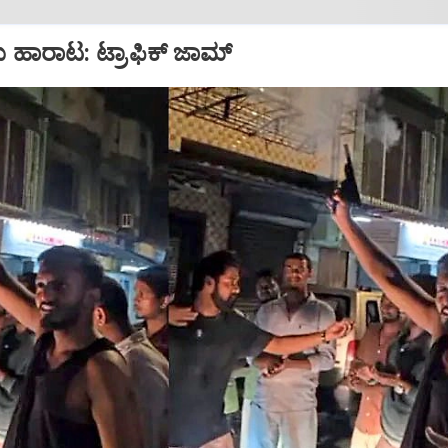
ು ಹಾರಾಟ: ಟ್ರಾಫಿಕ್‌ ಜಾಮ್