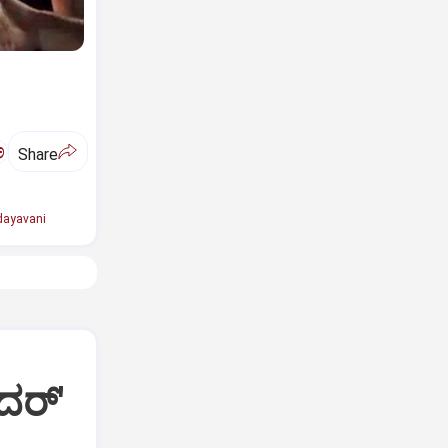
ಅ
Share
ayavani
ದರ್'