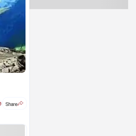
ಅ
Share