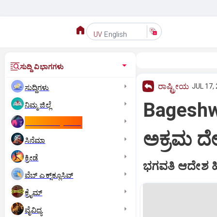
English
UV
ಸುದ್ದಿ ವಿಭಾಗಗಳು
ರಾಷ್ಟ್ರೀಯ
JUL 17, 
ಸುದ್ದಿಗಳು
Bageshw
ನಿಮ್ಮ ಜಿಲ್ಲೆ
ಕಾಮನ್‌ ವೆಲ್ತ್‌ ಗೇಮ್ಸ್‌
ಅಕ್ರಮ ದ
ಸಿನೆಮಾ
ಕ್ರೀಡೆ
ಭಗವತಿ ಆದೇಶ ಹಿನ
ವೆಬ್ ಎಕ್ಸ್‌ಕ್ಲೂಸಿವ್
ಕ್ರೈಮ್
ವೈವಿಧ್ಯ