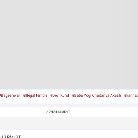
#Bageshwar
#Illegal temple
#Devi Kund
#Baba Yogi Chaitanya Akash
#kanna
ADVERTISEMENT
8:13 PM IST