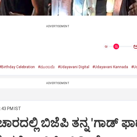
ADVERTISEMENT
ಅ
#Birthday Celebration
#ಮುಂಬಯಿ
#Udayavani Digital
#Udayavani Kannada
#Ud
ADVERTISEMENT
4:43 PM IST
ಾರದಲ್ಲಿ ಬಿಜೆಪಿ ತನ್ನ 'ಗಾಡ್ ಫಾ