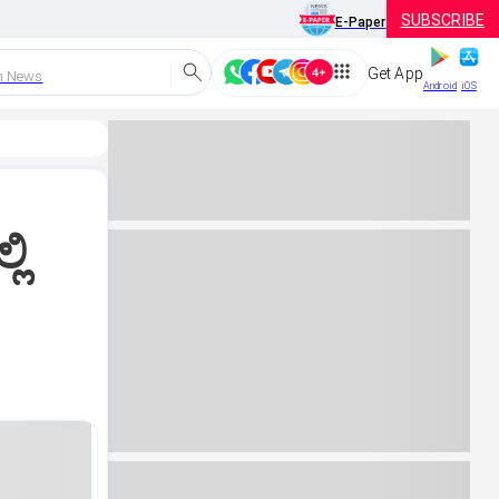
SUBSCRIBE
E-Paper
Get App
h News
Android
iOS
ಲಿ