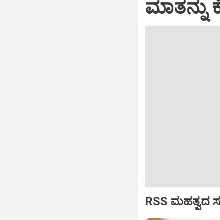
ಮಾತನ್ನು ಕ
RSS ಮಹತ್ವದ ಸಂವ