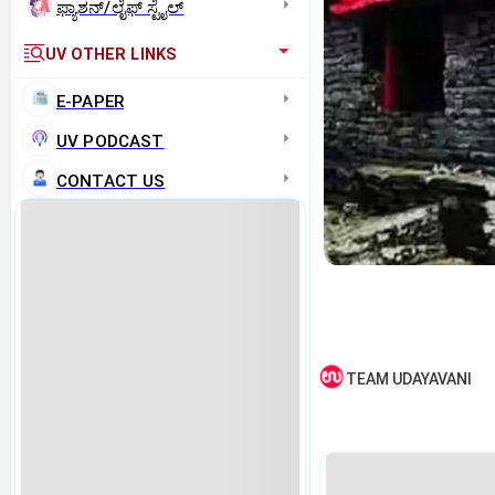
ಫ್ಯಾಶನ್/ಲೈಫ್‌ ಸ್ಟೈಲ್
UV OTHER LINKS
E-PAPER
UV PODCAST
CONTACT US
TEAM UDAYAVANI