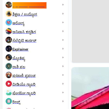
ಇಸ್ರೇಲ್- ಇರಾನ್‌ ಯುದ್ಧ
ಶಿಕ್ಷಣ / ಉದ್ಯೋಗ
ಆರೋಗ್ಯ
ಅನಿವಾಸಿ ಕನ್ನಡಿಗ
ಸೆಲೆಬ್ರಿಟಿ ಕಾರ್ನರ್‌
Explainer
ಜ್ಯೋತಿಷ್ಯ
ರಾಶಿ ಫಲ
ಪುಟಾಣಿ ಪ್ರಪಂಚ
ವೀಡಿಯೊ ಗ್ಯಾಲರಿ
ಫೋಟೋ ಗ್ಯಾಲರಿ
ರೀಲ್ಸ್