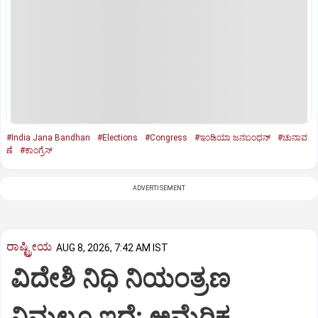
#India Jana Bandhan
#Elections
#Congress
#ಇಂಡಿಯಾ ಜನಬಂಧನ್‌
#ಚುನಾವ
ಣೆ
#ಕಾಂಗ್ರೆಸ್‌
ADVERTISEMENT
ರಾಷ್ಟ್ರೀಯ
AUG 8, 2026, 7:42 AM IST
ವಿದೇಶಿ ನಿಧಿ ನಿಯಂತ್ರಣ
ನಿಮ್ಮಲ್ಲೂ ಇದೆ: ಅಮೆರಿಕ