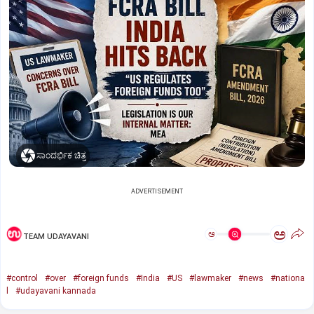
ಸಾಂದರ್ಭಿಕ ಚಿತ್ರ
ADVERTISEMENT
ಅ
ಅ
TEAM UDAYAVANI
#control
#over
#foreign funds
#India
#US
#lawmaker
#news
#nationa
l
#udayavani kannada