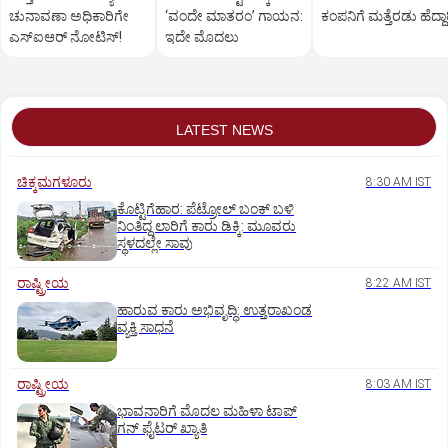
ಚುನಾವಣಾ ಅಧಿಕಾರಿಗೇ
‘ವಂದೇ ಮಾತರಂ’ ಗಾಯನ:
ಕಂಪನಿಗೆ ಮತ್ತೆರಡು ಹೆದ್ದಾರ
ಎಸ್‌ಐಆರ್ ನೋಟಿಸ್!
ಇದೇ ಮೊದಲು
LATEST NEWS
ಚಿಕ್ಕಮಗಳೂರು
8:30 AM IST
ಕೊಟ್ಟಿಗೆಹಾರ: ಪೆಟ್ರೋಲ್ ಬಂಕ್ ಬಳಿ
ನಿಂತಿದ್ದ ಲಾರಿಗೆ ಕಾರು ಡಿಕ್ಕಿ: ಮೂವರು
ಸ್ಥಳದಲ್ಲೇ ಸಾವು
ರಾಷ್ಟ್ರೀಯ
8:22 AM IST
ಹಾರುವ ಕಾರು ಅಭಿವೃದ್ಧಿ: ಉತ್ತರಾಖಂಡ
ವ್ಯಕ್ತಿ ಸಾಧನೆ
ರಾಷ್ಟ್ರೀಯ
8:03 AM IST
ಭಾವನಾರಿಗೆ ಮೊದಲ ಮಹಿಳಾ ಟಾಪ್‌
ಗನ್‌ ಫೈಟರ್‌ ಖ್ಯಾತಿ