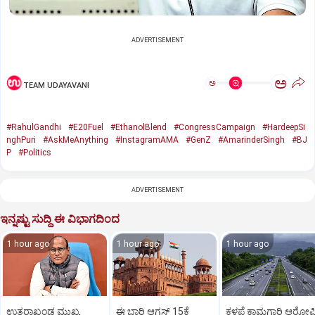
ADVERTISEMENT
ಅ
ಅ
TEAM UDAYAVANI
#RahulGandhi
#E20Fuel
#EthanolBlend
#CongressCampaign
#HardeepSi
nghPuri
#AskMeAnything
#InstagramAMA
#GenZ
#AmarinderSingh
#BJ
P
#Politics
ADVERTISEMENT
ಇನ್ನಷ್ಟು ಸುದ್ದಿ ಈ ವಿಭಾಗದಿಂದ
1 hour ago
1 hour ago
1 hour ago
ಉತ್ತರಾಖಂಡ ಮುಖ್ಯ
ಈ ಬಾರಿ ಆಗಸ್ಟ್‌ 15ಕ್ಕೆ
ಕಳಪೆ ಕಾಮಗಾರಿ ಆರೋಪ