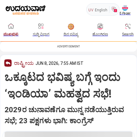
UV
English
E-Paper
ಮುಖಪುಟ
ಸುದ್ದಿ ವಿಭಾಗ
ದಿನ ಭವಿಷ್ಯ
ಹೊಂಗಿರಣ
Search
ADVERTISEMENT
ರಾಷ್ಟ್ರೀಯ
JUN 8, 2026, 7:55 AM IST
ಒಕ್ಕೂಟದ ಭವಿಷ್ಯ ಬಗ್ಗೆ ಇಂದು
‘ಇಂಡಿಯಾ’ ಮಹತ್ವದ ಸಭೆ!
2029ರ ಚುನಾವಣೆಗೂ ಮುನ್ನ ನಡೆಯುತ್ತಿರುವ
ಸಭೆ; 23 ಪಕ್ಷಗಳು ಭಾಗಿ: ಕಾಂಗ್ರೆಸ್‌