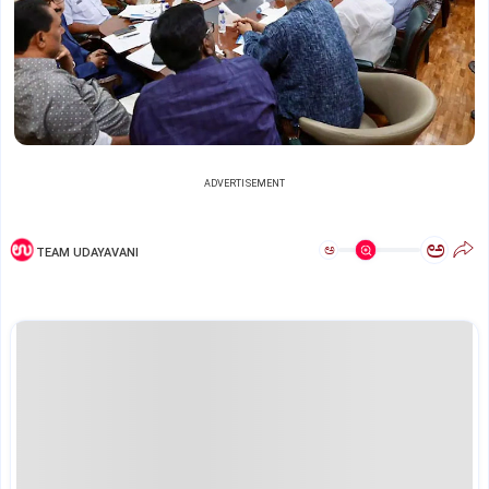
ADVERTISEMENT
ಅ
ಅ
TEAM UDAYAVANI