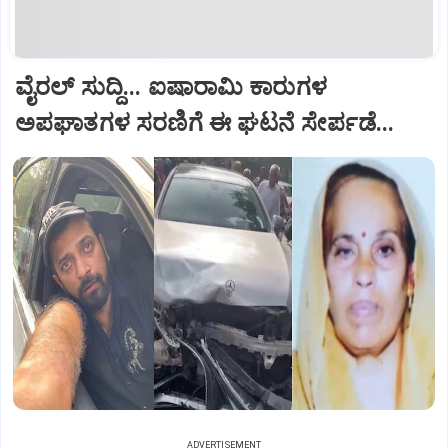
ವೈರಲ್ ಸುದ್ದಿ... ಐಷಾರಾಮಿ ಕಾರುಗಳ
ಅಪಘಾತಗಳ ಸರಣಿಗೆ ಈ ಘಟನೆ ಸೇರ್ಪಡೆ...
ADVERTISEMENT