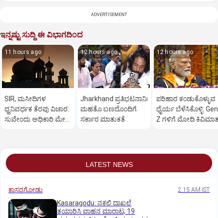
ADVERTISEMENT
ಇನ್ನಷ್ಟು ಸುದ್ದಿ ಈ ವಿಭಾಗದಿಂದ
11 hours ago
12 hours ago
12 hours ago
SIR, ಮಸೀದಿಗಳ
Jharkhand:ಪ್ರತಿಭಟನಾನಿರತ
ಪರಿಹಾರ ಕಂಡುಕೊಳ್ಳುವ
ಧ್ವನಿವರ್ಧಕ ತೆರವು ವಿಚಾರ:
ಮಹತೊ ಬಣದೊಂದಿಗೆ
ಧೈರ್ಯ ಬೆಳೆಸಿಕೊಳ್ಳಿ: Gen
ಸುವೇಂದು ಅಧಿಕಾರಿ ಮೇಲೆ
ಸರ್ಕಾರ ಮಾತುಕತೆ
Z ಗಳಿಗೆ ಮೋದಿ ಕಿವಿಮಾ
ಒತ್ತಡ
LATEST NEWS
ಕಾಸರಗೋಡು
2:15 AM IST
Kasaragodu: ನಕಲಿ ದಾಖಲೆ
ತಯಾರಿಸಿ ವಾಹನ ಮಾರಾಟ; 19