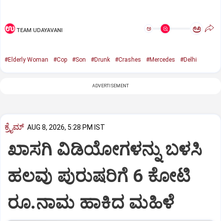
ಅ
ಅ
TEAM UDAYAVANI
#Elderly Woman
#Cop
#Son
#Drunk
#Crashes
#Mercedes
#Delhi
ADVERTISEMENT
ಕ್ರೈಮ್
AUG 8, 2026, 5:28 PM IST
ಖಾಸಗಿ ವಿಡಿಯೋಗಳನ್ನು ಬಳಸಿ
ಹಲವು ಪುರುಷರಿಗೆ 6 ಕೋಟಿ
ರೂ.ನಾಮ ಹಾಕಿದ ಮಹಿಳೆ