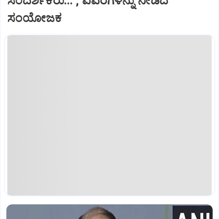
ಸಂದರ್ಶಕರು... ; ವಿವರಗಳನ್ನು ನೀಡಿದ
ಸಂಯೋಜಕ