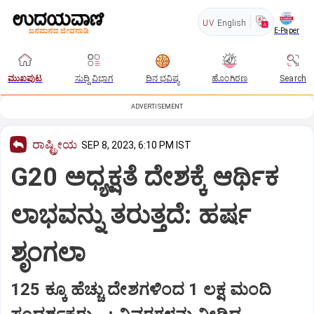
UV
English
E-Paper
ಮುಖಪುಟ
ಸುದ್ದಿ ವಿಭಾಗ
ದಿನ ಭವಿಷ್ಯ
ಹೊಂಗಿರಣ
Search
ADVERTISEMENT
ರಾಷ್ಟ್ರೀಯ
SEP 8, 2023, 6:10 PM IST
G20 ಅಧ್ಯಕ್ಷತೆ ದೇಶಕ್ಕೆ ಆರ್ಥಿಕ
ಲಾಭವನ್ನು ತರುತ್ತದೆ: ಹರ್ಷ
ಶೃಂಗಲಾ
125 ಕ್ಕೂ ಹೆಚ್ಚು ದೇಶಗಳಿಂದ 1 ಲಕ್ಷ ಮಂದಿ