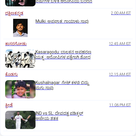
ವರ್ಷಗಳ ಬಳಿಕ ಆರೋಪಿಯ ಬಂಧನ
ದಕ್ಷಿಣಕನ್ನಡ
2:00 AM IST
Mulki: ಅಪಘಾತ: ಗಾಯಾಳು ಸಾವು
ಕಾಸರಗೋಡು
12:45 AM IST
Kasaragodu: ಬಾಲಕನ ಅಪಹರಣ
ಯತ್ನ : ಆರೋಪಿಗಳ ಪತ್ತೆಗಾಗಿ ಶೋಧ
ಕೊಡಗು
12:15 AM IST
Kushalnagar: ಗೇಟ್ ಕಳಚಿ ಬಿದ್ದು
ಮಗು ಸಾವು
ಕ್ರೀಡೆ
11:06 PM IST
IND vs SL: ದೇವದತ್ತ ಪಡಿಕ್ಕಲ್‌
ಅಜೇಯ ಶತಕ