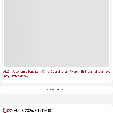
#G20
#economic benefits
#Chief Coordinator
#Harsh Shringla
#india
#co
untry
#presidency
ADVERTISEMENT
ಕ್ರೈಮ್
AUG 8, 2026, 8:15 PM IST