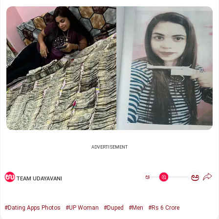
ADVERTISEMENT
ಅ
ಅ
TEAM UDAYAVANI
#Dating Apps Photos
#UP Woman
#Duped
#Men
#Rs 6 Crore