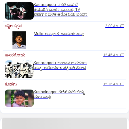
Kasaragodu: ನಕಲಿ ದಾಖಲೆ
ತಯಾರಿಸಿ ವಾಹನ ಮಾರಾಟ; 19
ವರ್ಷಗಳ ಬಳಿಕ ಆರೋಪಿಯ ಬಂಧನ
ದಕ್ಷಿಣಕನ್ನಡ
2:00 AM IST
Mulki: ಅಪಘಾತ: ಗಾಯಾಳು ಸಾವು
ಕಾಸರಗೋಡು
12:45 AM IST
Kasaragodu: ಬಾಲಕನ ಅಪಹರಣ
ಯತ್ನ : ಆರೋಪಿಗಳ ಪತ್ತೆಗಾಗಿ ಶೋಧ
ಕೊಡಗು
12:15 AM IST
Kushalnagar: ಗೇಟ್ ಕಳಚಿ ಬಿದ್ದು
ಮಗು ಸಾವು