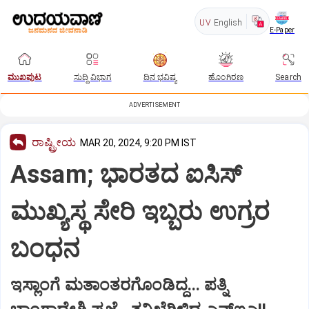
UV
English
E-Paper
ಮುಖಪುಟ
ಸುದ್ದಿ ವಿಭಾಗ
ದಿನ ಭವಿಷ್ಯ
ಹೊಂಗಿರಣ
Search
ADVERTISEMENT
ರಾಷ್ಟ್ರೀಯ
MAR 20, 2024, 9:20 PM IST
Assam; ಭಾರತದ ಐಸಿಸ್
ಮುಖ್ಯಸ್ಥ ಸೇರಿ ಇಬ್ಬರು ಉಗ್ರರ
ಬಂಧನ
ಇಸ್ಲಾಂಗೆ ಮತಾಂತರಗೊಂಡಿದ್ದ... ಪತ್ನಿ