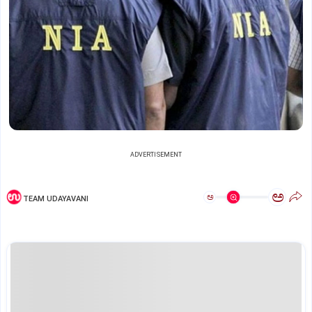
ADVERTISEMENT
ಅ
ಅ
TEAM UDAYAVANI