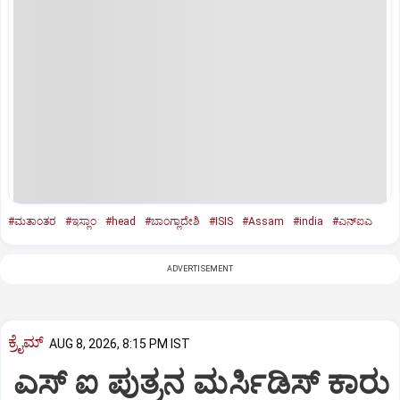
#ಮತಾಂತರ
#ಇಸ್ಲಾಂ
#head
#ಬಾಂಗ್ಲಾದೇಶಿ
#ISIS
#Assam
#india
#ಎನ್‌ಐಎ
ADVERTISEMENT
ಕ್ರೈಮ್
AUG 8, 2026, 8:15 PM IST
ಎಸ್ ಐ ಪುತ್ರನ ಮರ್ಸಿಡಿಸ್‌ ಕಾರು