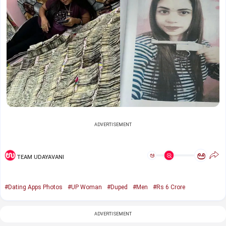
ADVERTISEMENT
ಅ
ಅ
TEAM UDAYAVANI
#Dating Apps Photos
#UP Woman
#Duped
#Men
#Rs 6 Crore
ADVERTISEMENT