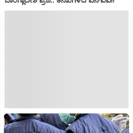
ಬಾಂಗ್ಲಾದೇಶಿ ಪ್ರಜೆ.. ತನಿಖೆಗಿಳಿದ ಎನ್‌ಐಎ!!