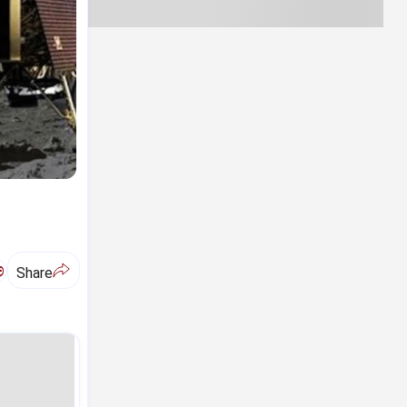
ಅ
Share