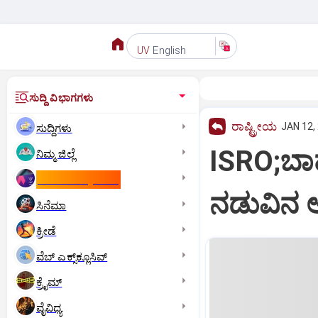
English
UV
ಸುದ್ದಿ ವಿಭಾಗಗಳು
ರಾಷ್ಟ್ರೀಯ
JAN 12,
ಸುದ್ದಿಗಳು
ISRO;ಬಾಹ
ನಿಮ್ಮ ಜಿಲ್ಲೆ
ಕಾಮನ್‌ ವೆಲ್ತ್‌ ಗೇಮ್ಸ್‌
ನಡುವಿನ 
ಸಿನೆಮಾ
ಕ್ರೀಡೆ
ವೆಬ್ ಎಕ್ಸ್‌ಕ್ಲೂಸಿವ್
ಕ್ರೈಮ್
ವೈವಿಧ್ಯ