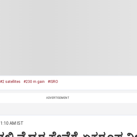
#2 satellites
#230 m.gain
#ISRO
ADVERTISEMENT
11:10 AM IST