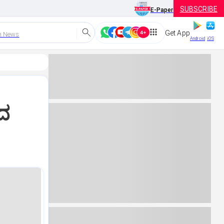
SUBSCRIBE
E-Paper
Get App
h News
Android
iOS
ಹದ