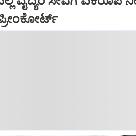
ಲ್ಲಿ ವೈದ್ಯರ ಸೇವೆಗೆ ಏಕರೂಪ ನೀ
ಪ್ರೀಂಕೋರ್ಟ್‌