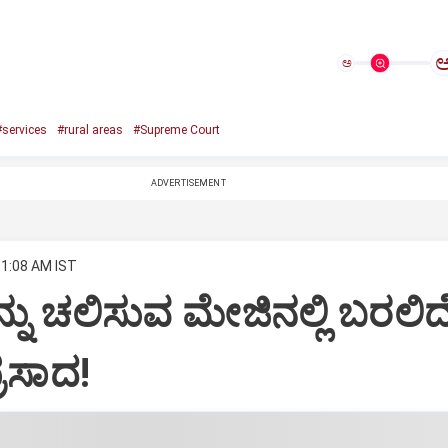
ಅ
#services
#rural areas
#Supreme Court
ADVERTISEMENT
11:08 AM IST
ಇನ್ನು ಚಲಿಸುವ ಮೇಜಿನಲ್ಲಿ ಬರಲಿದ
್ರಸಾದ!