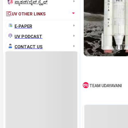
ಫ್ಯಾಶನ್/ಲೈಫ್‌ ಸ್ಟೈಲ್
UV OTHER LINKS
E-PAPER
UV PODCAST
CONTACT US
TEAM UDAYAVANI