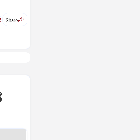
ಅ
Share
ೆ