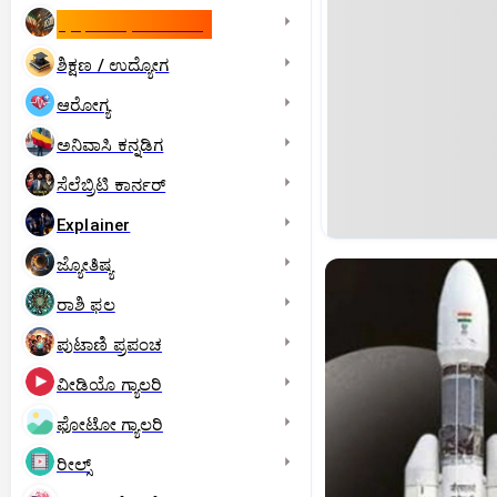
ಇಸ್ರೇಲ್- ಇರಾನ್‌ ಯುದ್ಧ
ಶಿಕ್ಷಣ / ಉದ್ಯೋಗ
ಆರೋಗ್ಯ
ಅನಿವಾಸಿ ಕನ್ನಡಿಗ
ಸೆಲೆಬ್ರಿಟಿ ಕಾರ್ನರ್‌
Explainer
ಜ್ಯೋತಿಷ್ಯ
ರಾಶಿ ಫಲ
ಪುಟಾಣಿ ಪ್ರಪಂಚ
ವೀಡಿಯೊ ಗ್ಯಾಲರಿ
ಫೋಟೋ ಗ್ಯಾಲರಿ
ರೀಲ್ಸ್