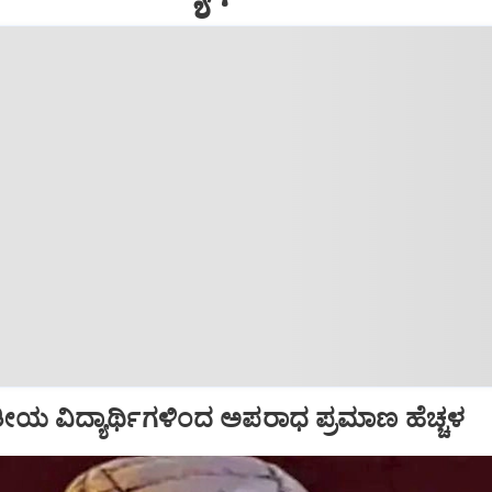
ತೀಯ ವಿದ್ಯಾರ್ಥಿಗಳಿಂದ ಅಪರಾಧ ಪ್ರಮಾಣ ಹೆಚ್ಚಳ