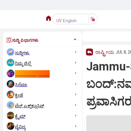
English
UV
ಸುದ್ದಿ ವಿಭಾಗಗಳು
ರಾಷ್ಟ್ರೀಯ
JUL 8, 2
ಸುದ್ದಿಗಳು
Jammu-Sr
ನಿಮ್ಮ ಜಿಲ್ಲೆ
ಕಾಮನ್‌ ವೆಲ್ತ್‌ ಗೇಮ್ಸ್‌
ಬಂದ್:ನವ
ಸಿನೆಮಾ
ಕ್ರೀಡೆ
ಪ್ರವಾಸಿ
ವೆಬ್ ಎಕ್ಸ್‌ಕ್ಲೂಸಿವ್
ಕ್ರೈಮ್
ವೈವಿಧ್ಯ