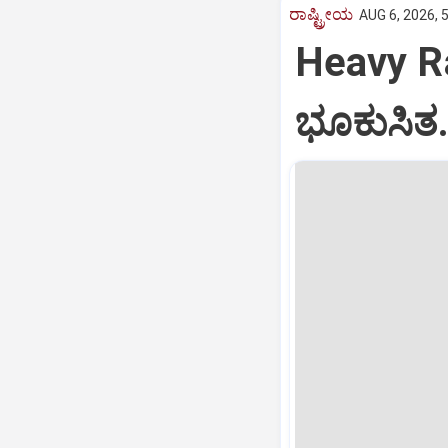
ರಾಷ್ಟ್ರೀಯ
AUG 6, 2026, 
Heavy Ra
ಭೂಕುಸಿತ.