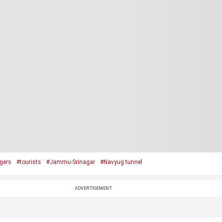
gers
#tourists
#Jammu-Srinagar
#Navyug tunnel
ADVERTISEMENT