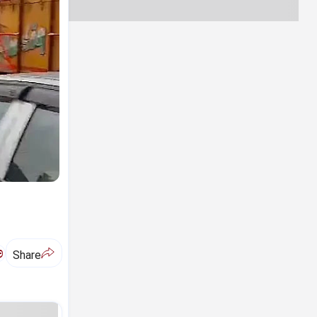
ಅ
Share