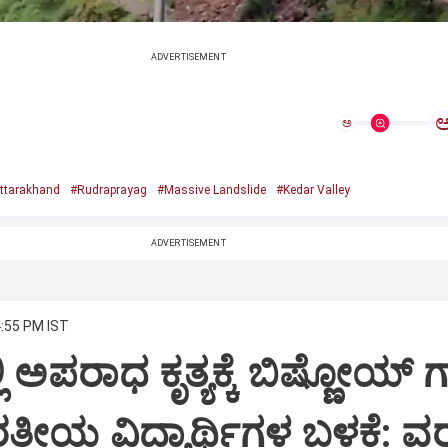
ADVERTISEMENT
ಅ
ttarakhand
#Rudraprayag
#Massive Landslide
#Kedar Valley
ADVERTISEMENT
4:55 PM IST
ಿ ಅಪರಾಧ ಕೃತ್ಯಕ್ಕೆ ಬಿಷ್ಣೋಯ್ ಗ್
ತೀಯ ವಿದ್ಯಾರ್ಥಿಗಳ ಬಳಕೆ: ವ