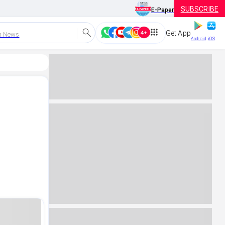
SUBSCRIBE
E-Paper
Get App
h News
Android
iOS