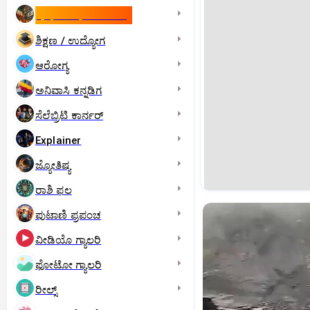
ಇಸ್ರೇಲ್- ಇರಾನ್‌ ಯುದ್ಧ
ಶಿಕ್ಷಣ / ಉದ್ಯೋಗ
ಆರೋಗ್ಯ
ಅನಿವಾಸಿ ಕನ್ನಡಿಗ
ಸೆಲೆಬ್ರಿಟಿ ಕಾರ್ನರ್‌
Explainer
ಜ್ಯೋತಿಷ್ಯ
ರಾಶಿ ಫಲ
ಪುಟಾಣಿ ಪ್ರಪಂಚ
ವೀಡಿಯೊ ಗ್ಯಾಲರಿ
ಫೋಟೋ ಗ್ಯಾಲರಿ
ರೀಲ್ಸ್