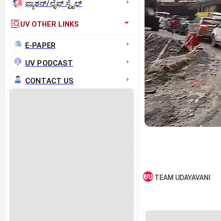
ಫ್ಯಾಶನ್/ಲೈಫ್‌ ಸ್ಟೈಲ್
UV OTHER LINKS
E-PAPER
UV PODCAST
CONTACT US
TEAM UDAYAVANI