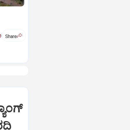
ಅ
Share
ಯಾಂಗ್
ರದಿ