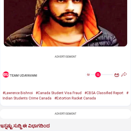
ADVERTISEMENT
ಅ
ಅ
TEAM UDAYAVANI
#Lawrence Bishnoi
#Canada Student Visa Fraud
#CBSA Classified Report
#
Indian Students Crime Canada
#Extortion Racket Canada
ADVERTISEMENT
ಇನ್ನಷ್ಟು ಸುದ್ದಿ ಈ ವಿಭಾಗದಿಂದ