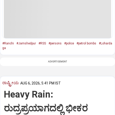
#Ranchi
#Jamshedpur
#RSS
#persons
#police
#petrol bombs
#Loharda
ga
ADVERTISEMENT
ರಾಷ್ಟ್ರೀಯ
AUG 6, 2026, 5:41 PM IST
Heavy Rain:
ರುದ್ರಪ್ರಯಾಗದಲ್ಲಿ ಭೀಕರ