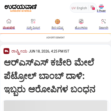
UV
English
E-Paper
ಮುಖಪುಟ
ಸುದ್ದಿ ವಿಭಾಗ
ದಿನ ಭವಿಷ್ಯ
ಹೊಂಗಿರಣ
Search
ADVERTISEMENT
ರಾಷ್ಟ್ರೀಯ
JUN 18, 2026, 4:25 PM IST
ಆರ್‌ಎಸ್ಎಸ್ ಕಚೇರಿ ಮೇಲೆ
ಪೆಟ್ರೋಲ್ ಬಾಂಬ್ ದಾಳಿ:
ಇಬ್ಬರು ಆರೋಪಿಗಳ ಬಂಧನ