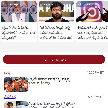
7 hours ago
7 hours ago
7 hours ago
ಪ್ರಧಾನಿ ಮೋದಿ ವಿದೇಶ
ಸಿಜೆಪಿಯಿಂದ 'ಕ್ಯಾ ಬೋಲ್ತಿ
ಕೇಜ್ರಿವಾಲ್‌ ಇನ್‌ಸ್ಟಾ ಖಾತೆ
ಪ್ರವಾಸಗಳಿಗೆ ಈ ವರ್ಷ ಆದ
ಪಬ್ಲಿಕ್' ಅಭಿಯಾನ:
ಭಾರತದಲ್ಲಿ ನಿರ್ಬಂಧ:
ವೆಚ್ಚವೆಷ್ಟು?
ಅಭಿಜೀತ್ ದೀಪ್ಕೆ ಘೋಷಣೆ
ಮೆಟಾ ಬಳಿ ಸ್ಪಷ್ಟನೆ ಕೇಳಿ
ಆಪ್ ನಾಯಕ
LATEST NEWS
ರಾಜ್ಯ
10:20 PM IST
ಅಧಿವೇಶನದಲ್ಲಿ ಸರಕಾರಕ್ಕೆ "ಪ್ರತ್ಯಸ್ತ್ರ':
ಇಂದು ಬಿಜೆಪಿ ಸಭೆ
ಶಿವಮೊಗ್ಗ
9:50 PM IST
Agumbe: ಸರಣಿ ದನ ಕಳ್ಳತನ ಪ್ರಕರಣ:
ಸಿನಿಮೀಯ ಶೈಲಿಯಲ್ಲಿ ಆರೋಪಿಯನ್ನು