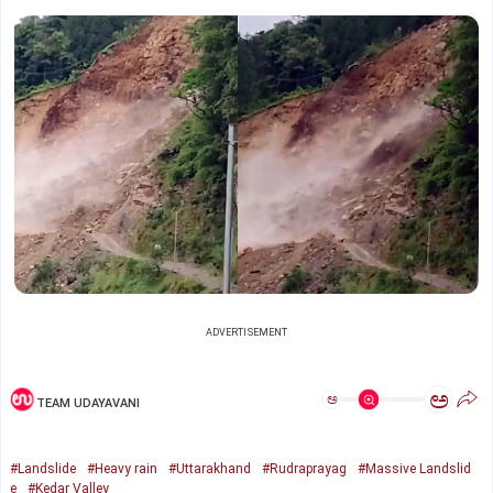
ADVERTISEMENT
ಅ
ಅ
TEAM UDAYAVANI
#Landslide
#Heavy rain
#Uttarakhand
#Rudraprayag
#Massive Landslid
e
#Kedar Valley