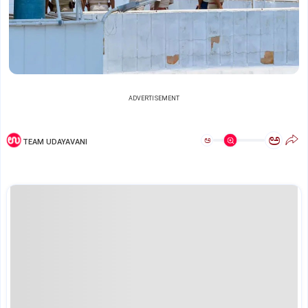
ADVERTISEMENT
ಅ
ಅ
TEAM UDAYAVANI