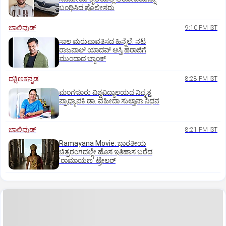
ಬಂಧಿಸಿದ ಪೊಲೀಸರು
ಬಾಲಿವುಡ್‌
9:10 PM IST
ಸಾಲ ಮರುಪಾವತಿಸದ ಹಿನ್ನೆಲೆ: ನಟ
ರಾಜಪಾಲ್ ಯಾದವ್‌ ಆಸ್ತಿ ಹರಾಜಿಗೆ
ಮುಂದಾದ ಬ್ಯಾಂಕ್
ದಕ್ಷಿಣಕನ್ನಡ
8:28 PM IST
ಮಂಗಳೂರು ವಿಶ್ವವಿದ್ಯಾಲಯದ ನಿವೃತ್ತ
ಪ್ರಾಧ್ಯಾಪಕಿ ಡಾ. ವಹೀದಾ ಸುಲ್ತಾನಾ ನಿಧನ
ಬಾಲಿವುಡ್‌
8:21 PM IST
Ramayana Movie: ಭಾರತೀಯ
ಚಿತ್ರರಂಗದಲ್ಲೇ ಹೊಸ ಇತಿಹಾಸ ಬರೆದ
ʼರಾಮಾಯಣʼ ಟ್ರೇಲರ್