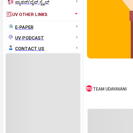
ಫ್ಯಾಶನ್/ಲೈಫ್‌ ಸ್ಟೈಲ್
UV OTHER LINKS
E-PAPER
UV PODCAST
CONTACT US
TEAM UDAYAVANI