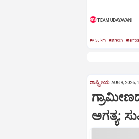
TEAM UDAYAVANI
#A 50 km
#stretch
#territo
ರಾಷ್ಟ್ರೀಯ
AUG 9, 2026, 
ಗ್ರಾಮೀಣದ
ಅಗತ್ಯ: ಸು