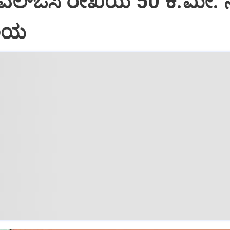
 ಎಲ್‌ಒಸಿ ರೇಖೆಯ 50 ಕಿ.ಮೀ. 
ವಲಯ