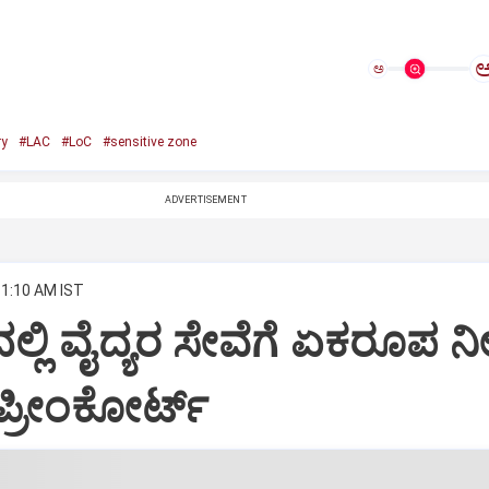
ಅ
ry
#LAC
#LoC
#sensitive zone
ADVERTISEMENT
11:10 AM IST
ಲ್ಲಿ ವೈದ್ಯರ ಸೇವೆಗೆ ಏಕರೂಪ ನೀ
ಪ್ರೀಂಕೋರ್ಟ್‌