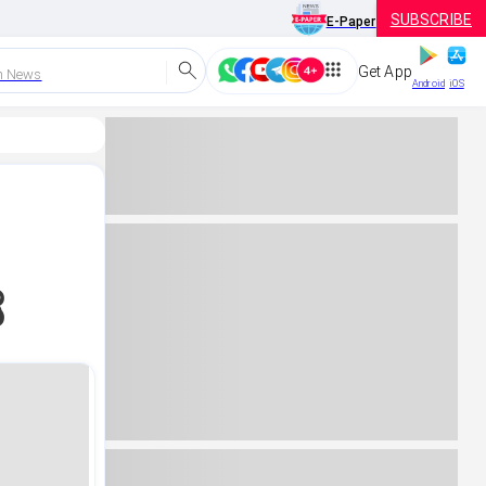
SUBSCRIBE
E-Paper
Get App
h News
Android
iOS
ೆ