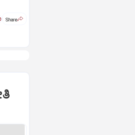
ಅ
Share
ತಿ