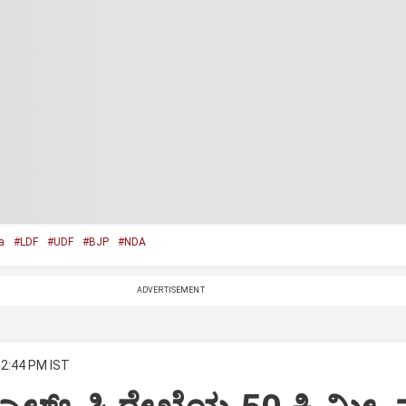
a
#LDF
#UDF
#BJP
#NDA
ADVERTISEMENT
12:44 PM IST