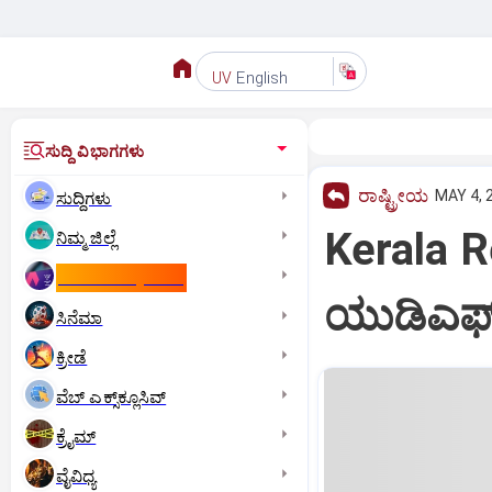
English
UV
ಸುದ್ದಿ ವಿಭಾಗಗಳು
ರಾಷ್ಟ್ರೀಯ
MAY 4, 
ಸುದ್ದಿಗಳು
Kerala Re
ನಿಮ್ಮ ಜಿಲ್ಲೆ
ಕಾಮನ್‌ ವೆಲ್ತ್‌ ಗೇಮ್ಸ್‌
ಯುಡಿಎಫ್‌ 
ಸಿನೆಮಾ
ಕ್ರೀಡೆ
ವೆಬ್ ಎಕ್ಸ್‌ಕ್ಲೂಸಿವ್
ಕ್ರೈಮ್
ವೈವಿಧ್ಯ