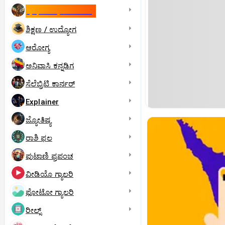
ಇಸ್ರೇಲ್- ಇರಾನ್‌ ಯುದ್ಧ
ಶಿಕ್ಷಣ / ಉದ್ಯೋಗ
ಆರೋಗ್ಯ
ಅನಿವಾಸಿ ಕನ್ನಡಿಗ
ಸೆಲೆಬ್ರಿಟಿ ಕಾರ್ನರ್‌
Explainer
ಜ್ಯೋತಿಷ್ಯ
ರಾಶಿ ಫಲ
ಪುಟಾಣಿ ಪ್ರಪಂಚ
ವೀಡಿಯೊ ಗ್ಯಾಲರಿ
ಫೋಟೋ ಗ್ಯಾಲರಿ
ರೀಲ್ಸ್