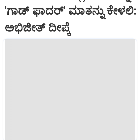
'ಗಾಡ್ ಫಾದರ್' ಮಾತನ್ನು ಕೇಳಲಿ:
ಅಭಿಜೀತ್ ದೀಪ್ಕೆ