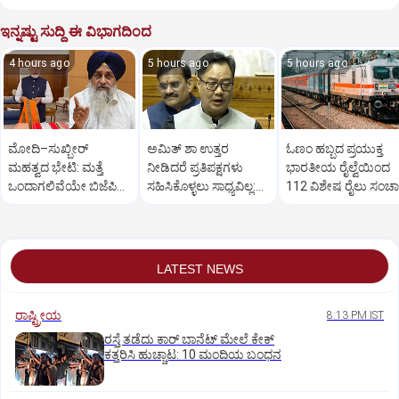
ಇನ್ನಷ್ಟು ಸುದ್ದಿ ಈ ವಿಭಾಗದಿಂದ
4 hours ago
5 hours ago
5 hours ago
ಮೋದಿ–ಸುಖ್ಬೀರ್
ಅಮಿತ್ ಶಾ ಉತ್ತರ
ಓಣಂ ಹಬ್ಬದ ಪ್ರಯುಕ್ತ
ಮಹತ್ವದ ಭೇಟಿ: ಮತ್ತೆ
ನೀಡಿದರೆ ಪ್ರತಿಪಕ್ಷಗಳು
ಭಾರತೀಯ ರೈಲ್ವೆಯಿಂದ
ಒಂದಾಗಲಿವೆಯೇ ಬಿಜೆಪಿ–
ಸಹಿಸಿಕೊಳ್ಳಲು ಸಾಧ್ಯವಿಲ್ಲ:
112 ವಿಶೇಷ ರೈಲು ಸಂಚ
ಶಿರೋಮಣಿ ಅಕಾಲಿ ದಳ?
ರಿಜಿಜು
LATEST NEWS
ರಾಷ್ಟ್ರೀಯ
8:13 PM IST
ರಸ್ತೆ ತಡೆದು ಕಾರ್ ಬಾನೆಟ್ ಮೇಲೆ ಕೇಕ್
ಕತ್ತರಿಸಿ ಹುಚ್ಚಾಟ: 10 ಮಂದಿಯ ಬಂಧನ