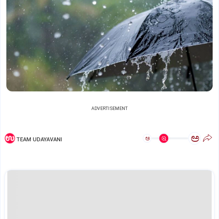
ADVERTISEMENT
ಅ
ಅ
TEAM UDAYAVANI