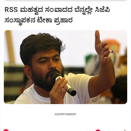
RSS ಮಹತ್ವದ ಸಂವಾದದ ಬೆನ್ನಲ್ಲೇ ಸಿಜೆಪಿ
ಸಂಸ್ಥಾಪಕನ ಟೀಕಾ ಪ್ರಹಾರ
ADVERTISEMENT