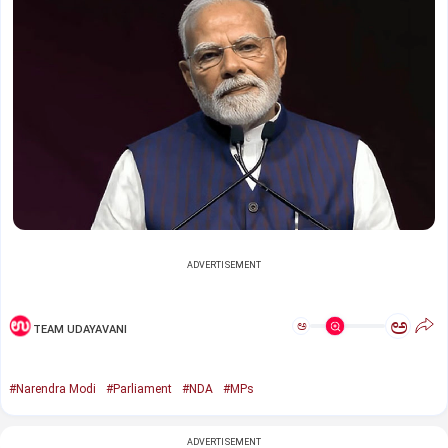
ADVERTISEMENT
ಅ
ಅ
TEAM UDAYAVANI
#Narendra Modi
#Parliament
#NDA
#MPs
ADVERTISEMENT