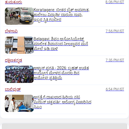
ತುಮಕೂರು
8:06 PM IST
Koratagere: ಭೀಕರ ಬೈಕ್ ಅಪಘಾತ,
ಕಾಲೇಜು ವಿದ್ಯಾರ್ಥಿ ದಾರುಣ ಸಾವು,
ಇಬ್ಬರ ಸ್ಥಿತಿ ಗಂಭೀರ
ಬೆಳಗಾವಿ
7:56 PM IST
Belagavi: ಶಿವಂ ಅಸೋಸಿಯೇಟ್ಸ್
ಮಾಲೀಕ ಶಿವಾನಂದ ನೀಲಣ್ಣವರ ಮನೆ
ಮೇಲೆ ಇಡಿ‌ ದಾಳಿ
ದಕ್ಷಿಣಕನ್ನಡ
7:35 PM IST
ಆಳ್ವಾಸ್‌ ಪ್ರಗತಿ - 2026: ಬೃಹತ್ ಉಚಿತ
ಉದ್ಯೋಗ ಮೇಳದ ಮೊದಲ ದಿನ
ಅಮೋಘ ಪ್ರತಿಕ್ರಿಯೆ
ಬಾಲಿವುಡ್‌
6:54 PM IST
ಆಸ್ಪತ್ರೆಗೆ ದಾಖಲಾದ ಹಿರಿಯ ನಟ
ಮಿಥುನ್ ಚಕ್ರವರ್ತಿ: ಆರೋಗ್ಯ ವಿಚಾರಿಸಿದ
ಸಿಎಂ