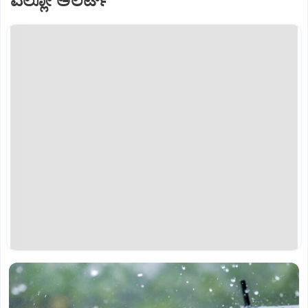
ಎಲ್ಲೋ ಅಲರ್ಟ್