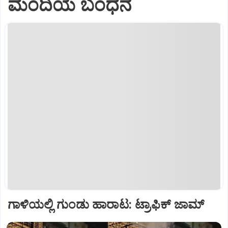
ಮಂದಿಯ ಬಂಧನ
ಗಾಳಿಯಲ್ಲಿ ಗುಂಡು ಹಾರಾಟ: ಟ್ರಾಫಿಕ್‌ ಜಾಮ್