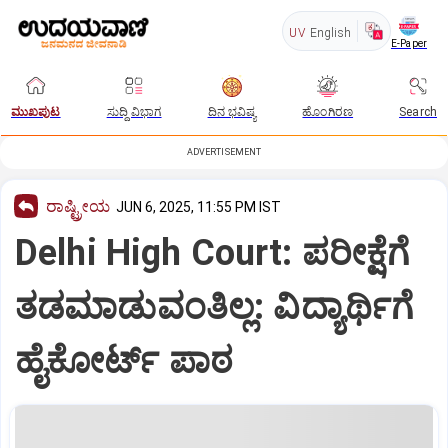
UV
English
E-Paper
ಮುಖಪುಟ
ಸುದ್ದಿ ವಿಭಾಗ
ದಿನ ಭವಿಷ್ಯ
ಹೊಂಗಿರಣ
Search
ADVERTISEMENT
ರಾಷ್ಟ್ರೀಯ
JUN 6, 2025, 11:55 PM IST
Delhi High Court: ಪರೀಕ್ಷೆಗೆ
ತಡಮಾಡುವಂತಿಲ್ಲ: ವಿದ್ಯಾರ್ಥಿಗೆ
ಹೈಕೋರ್ಟ್‌ ಪಾಠ