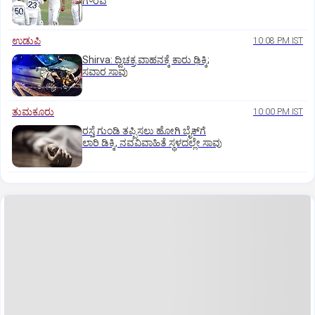
ಗೌರವ
ಉಡುಪಿ
10:08 PM IST
Shirva: ದ್ವಿಚಕ್ರ ವಾಹನಕ್ಕೆ ಕಾರು ಢಿಕ್ಕಿ;
ಸವಾರ ಸಾವು
ತುಮಕೂರು
10:00 PM IST
ರಸ್ತೆ ಗುಂಡಿ ತಪ್ಪಿಸಲು ಹೋಗಿ ಬೈಕ್‌ಗೆ
ಲಾರಿ ಡಿಕ್ಕಿ, ನವವಿವಾಹಿತೆ ಸ್ಥಳದಲ್ಲೇ ಸಾವು