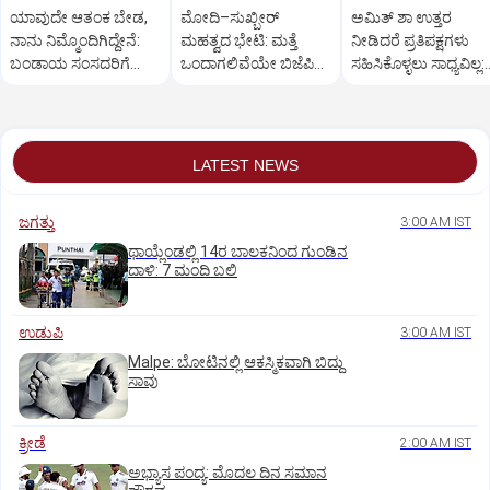
ಯಾವುದೇ ಆತಂಕ ಬೇಡ,
ಮೋದಿ–ಸುಖ್ಬೀರ್
ಅಮಿತ್ ಶಾ ಉತ್ತರ
ನಾನು ನಿಮ್ಮೊಂದಿಗಿದ್ದೇನೆ:
ಮಹತ್ವದ ಭೇಟಿ: ಮತ್ತೆ
ನೀಡಿದರೆ ಪ್ರತಿಪಕ್ಷಗಳು
ಬಂಡಾಯ ಸಂಸದರಿಗೆ
ಒಂದಾಗಲಿವೆಯೇ ಬಿಜೆಪಿ–
ಸಹಿಸಿಕೊಳ್ಳಲು ಸಾಧ್ಯವಿಲ್ಲ:
ಪ್ರಧಾನಿ ಮೋದಿ ಅಭಯ
ಶಿರೋಮಣಿ ಅಕಾಲಿ ದಳ?
ರಿಜಿಜು
LATEST NEWS
ಜಗತ್ತು
3:00 AM IST
ಥಾಯ್ಲೆಂಡಲ್ಲಿ 14ರ ಬಾಲಕನಿಂದ ಗುಂಡಿನ
ದಾಳಿ: 7 ಮಂದಿ ಬಲಿ
ಉಡುಪಿ
3:00 AM IST
Malpe: ಬೋಟಿನಲ್ಲಿ ಆಕಸ್ಮಿಕವಾಗಿ ಬಿದ್ದು
ಸಾವು
ಕ್ರೀಡೆ
2:00 AM IST
ಅಭ್ಯಾಸ ಪಂದ್ಯ: ಮೊದಲ ದಿನ ಸಮಾನ