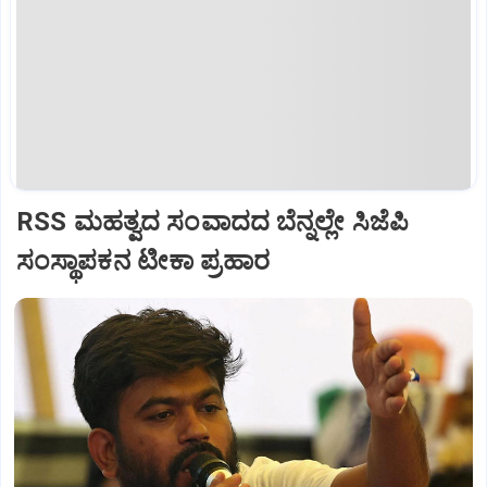
RSS ಮಹತ್ವದ ಸಂವಾದದ ಬೆನ್ನಲ್ಲೇ ಸಿಜೆಪಿ
ಸಂಸ್ಥಾಪಕನ ಟೀಕಾ ಪ್ರಹಾರ