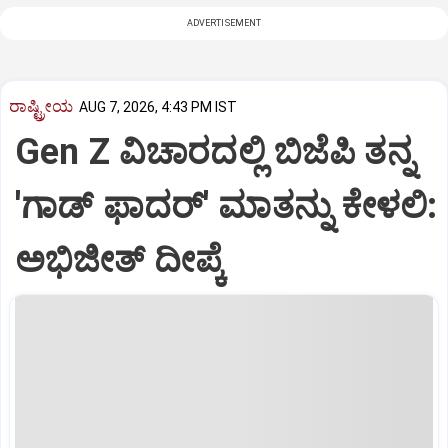
ADVERTISEMENT
ರಾಷ್ಟ್ರೀಯ
AUG 7, 2026, 4:43 PM IST
Gen Z ವಿಚಾರದಲ್ಲಿ ಬಿಜೆಪಿ ತನ್ನ
'ಗಾಡ್ ಫಾದರ್' ಮಾತನ್ನು ಕೇಳಲಿ:
ಅಭಿಜೀತ್ ದೀಪ್ಕೆ