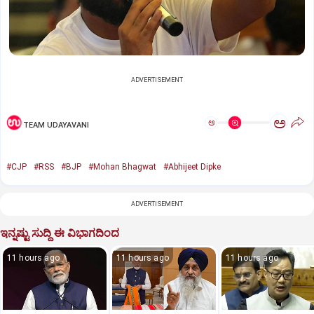
ADVERTISEMENT
ಅ
ಅ
TEAM UDAYAVANI
#CJP
#RSS
#BJP
#Mohan Bhagwat
#Abhijeet Dipke
ADVERTISEMENT
ಇನ್ನಷ್ಟು ಸುದ್ದಿ ಈ ವಿಭಾಗದಿಂದ
11 hours ago
11 hours ago
11 hours ago