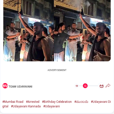
ADVERTISEMENT
ಅ
ಅ
TEAM UDAYAVANI
#Mumbai Road
#Arrested
#Birthday Celebration
#ಮುಂಬಯಿ
#Udayavani Di
gital
#Udayavani Kannada
#Udayavani