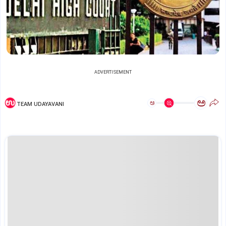
ADVERTISEMENT
ಅ
ಅ
TEAM UDAYAVANI