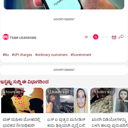
ADVERTISEMENT
ಅ
ಅ
TEAM UDAYAVANI
#No
#UPI charges
#ordinary customers
#Government
ADVERTISEMENT
ಇನ್ನಷ್ಟು ಸುದ್ದಿ ಈ ವಿಭಾಗದಿಂದ
4 hours ago
17 hours ago
19 hours ago
ಪಾಕ್‌ ಮಹಿಳಾ ಮೋಹದಲ್ಲಿ
ಎಸ್ ಐ ಪುತ್ರನ ಮರ್ಸಿಡಿಸ್‌
ಖಾಸಗಿ ವಿಡಿಯೋಗಳನ್ನು
ಭಾರತದ ಸೇನಾಧಿಕಾರಿ!:
ಕಾರು ಢಿಕ್ಕಿಯಾಗಿ ವೃದ್ಧೆ ಬಲಿ:
ಬಳಸಿ ಹಲವು ಪುರುಷರಿಗೆ