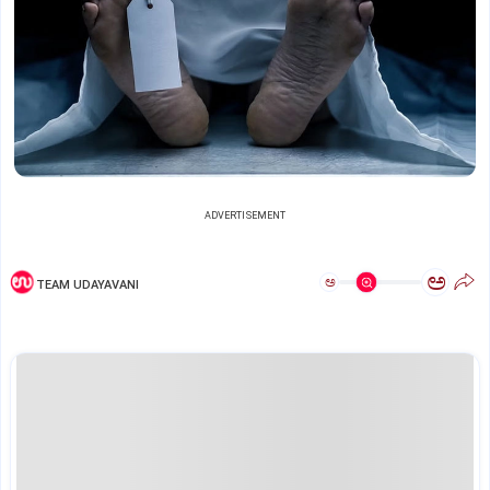
ADVERTISEMENT
ಅ
ಅ
TEAM UDAYAVANI