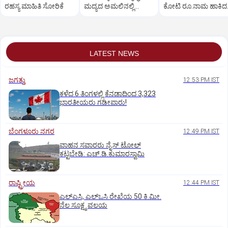
ರಹಸ್ಯ ಮಾಹಿತಿ ಸೋರಿಕೆ
ಮದ್ಯದ ಅಮಲಿನಲ್ಲಿ
ಕೋಟಿ ರೂ.ನಾಮ ಹಾಕಿದ
ಚಾಲನೆ!
ಮಹಿಳೆ
LATEST NEWS
ಜಗತ್ತು
12:53 PM IST
ಕಳೆದ 6 ತಿಂಗಳಲ್ಲಿ ಕೆನಡಾದಿಂದ 3,323
ಭಾರತೀಯರು ಗಡೀಪಾರು!
ಬೆಂಗಳೂರು ನಗರ
12:49 PM IST
ವಾಹನ ಸವಾರರು ನೈಸ್‌ ಟೋಲ್‌
ಕಟ್ಟಬೇಡಿ: ಎಚ್‌.ಡಿ.ಕುಮಾರಸ್ವಾಮಿ
ರಾಷ್ಟ್ರೀಯ
12:44 PM IST
ಎಲ್‌ಎಸಿ, ಎಲ್‌ಒಸಿ ರೇಖೆಯ 50 ಕಿ.ಮೀ.
ನೆಲ ಸೂಕ್ಷ್ಮ ವಲಯ