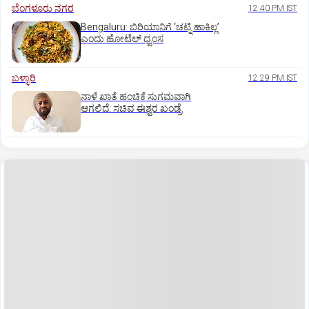
ಬೆಂಗಳೂರು ನಗರ
12:40 PM IST
Bengaluru: ಬಿರಿಯಾನಿಗೆ ‘ಚಟ್ನಿ ಹಾಕಿಲ್ಲ’
ಎಂದು ಹೋಟೆಲ್‌ ಧ್ವಂಸ
ಬಳ್ಳಾರಿ
12:29 PM IST
ನಾಳೆ ಖಾತೆ ಹಂಚಿಕೆ ಸುಗಮವಾಗಿ
ಆಗಲಿದೆ: ಸಚಿವ ಈಶ್ವರ ಖಂಡ್ರೆ