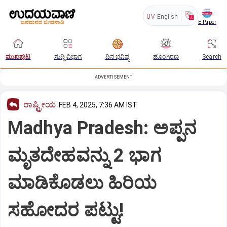
UV
English
E-Paper
ಮುಖಪುಟ
ಸುದ್ದಿ ವಿಭಾಗ
ದಿನ ಭವಿಷ್ಯ
ಹೊಂಗಿರಣ
Search
ADVERTISEMENT
ರಾಷ್ಟ್ರೀಯ
FEB 4, 2025, 7:36 AM IST
Madhya Pradesh: ಅಪ್ಪನ
ಮೃತದೇಹವನ್ನು 2 ಭಾಗ
ಮಾಡಿಕೊಡಲು ಹಿರಿಯ
ಸಹೋದರ ಪಟ್ಟು!