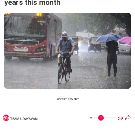
years this month
ADVERTISEMENT
ಅ
ಅ
TEAM UDAYAVANI