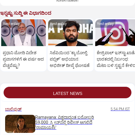
ADVERTISEMENT
ಇನ್ನಷ್ಟು ಸುದ್ದಿ ಈ ವಿಭಾಗದಿಂದ
Yesterday
Yesterday
Yesterday
ಪ್ರಧಾನಿ ಮೋದಿ ವಿದೇಶ
ಸಿಜೆಪಿಯಿಂದ 'ಕ್ಯಾ ಬೋಲ್ತಿ
ಕೇಜ್ರಿವಾಲ್‌ ಇನ್‌ಸ್ಟಾ ಖಾತೆ
ಪ್ರವಾಸಗಳಿಗೆ ಈ ವರ್ಷ ಆದ
ಪಬ್ಲಿಕ್' ಅಭಿಯಾನ:
ಭಾರತದಲ್ಲಿ ನಿರ್ಬಂಧ:
ವೆಚ್ಚವೆಷ್ಟು?
ಅಭಿಜೀತ್ ದೀಪ್ಕೆ ಘೋಷಣೆ
ಮೆಟಾ ಬಳಿ ಸ್ಪಷ್ಟನೆ ಕೇಳಿ
ಆಪ್ ನಾಯಕ
LATEST NEWS
ಬಾಲಿವುಡ್‌
5:54 PM IST
Ramayana: ವಿಶ್ವದಾದ್ಯಂತ ಬರೋಬ್ಬರಿ
59,000 ಸ್ಕ್ರೀನ್‌ನಲ್ಲಿ ರಿಲೀಸ್‌ ಆಗಲಿದೆ
'ರಾಮಾಯಣ'