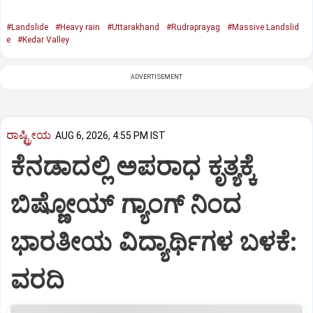
#Landslide
#Heavy rain
#Uttarakhand
#Rudraprayag
#Massive Landslid
e
#Kedar Valley
ADVERTISEMENT
ರಾಷ್ಟ್ರೀಯ
AUG 6, 2026, 4:55 PM IST
ಕೆನಡಾದಲ್ಲಿ ಅಪರಾಧ ಕೃತ್ಯಕ್ಕೆ
ಬಿಷ್ಣೋಯ್ ಗ್ಯಾಂಗ್ ನಿಂದ
ಭಾರತೀಯ ವಿದ್ಯಾರ್ಥಿಗಳ ಬಳಕೆ:
ವರದಿ