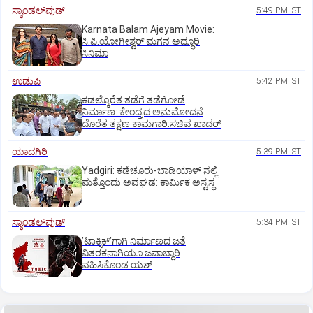
ಸ್ಯಾಂಡಲ್‌ವುಡ್‌
5:49 PM IST
Karnata Balam Ajeyam Movie:
ಸಿ.ಪಿ.ಯೋಗೀಶ್ವರ್‌ ಮಗನ ಅದ್ಧೂರಿ
ಸಿನಿಮಾ
ಉಡುಪಿ
5:42 PM IST
ಕಡಲ್ಕೊರೆತ ತಡೆಗೆ ತಡೆಗೋಡೆ
ನಿರ್ಮಾಣ: ಕೇಂದ್ರದ ಅನುಮೋದನೆ
ದೊರೆತ ತಕ್ಷಣ ಕಾಮಗಾರಿ:ಸಚಿವ ಖಾದರ್
ಯಾದಗಿರಿ
5:39 PM IST
Yadgiri: ಕಡೆಚೂರು-ಬಾಡಿಯಾಳ್ ನಲ್ಲಿ
ಮತ್ತೊಂದು ಅವಘಡ: ಕಾರ್ಮಿಕ ಅಸ್ವಸ್ಥ
ಸ್ಯಾಂಡಲ್‌ವುಡ್‌
5:34 PM IST
ʼಟಾಕ್ಸಿಕ್‌ʼಗಾಗಿ ನಿರ್ಮಾಣದ ಜತೆ
ವಿತರಕನಾಗಿಯೂ ಜವಾಬ್ದಾರಿ
ವಹಿಸಿಕೊಂಡ ಯಶ್