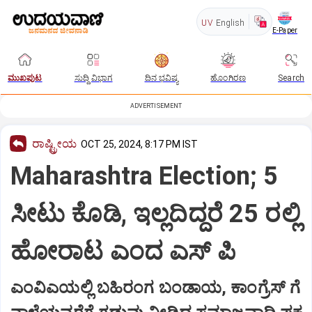
UV
English
E-Paper
ಮುಖಪುಟ
ಸುದ್ದಿ ವಿಭಾಗ
ದಿನ ಭವಿಷ್ಯ
ಹೊಂಗಿರಣ
Search
ADVERTISEMENT
ರಾಷ್ಟ್ರೀಯ
OCT 25, 2024, 8:17 PM IST
Maharashtra Election; 5
ಸೀಟು ಕೊಡಿ, ಇಲ್ಲದಿದ್ದರೆ 25 ರಲ್ಲಿ
ಹೋರಾಟ ಎಂದ ಎಸ್ ಪಿ
ಎಂವಿಎಯಲ್ಲಿ ಬಹಿರಂಗ ಬಂಡಾಯ, ಕಾಂಗ್ರೆಸ್ ಗೆ