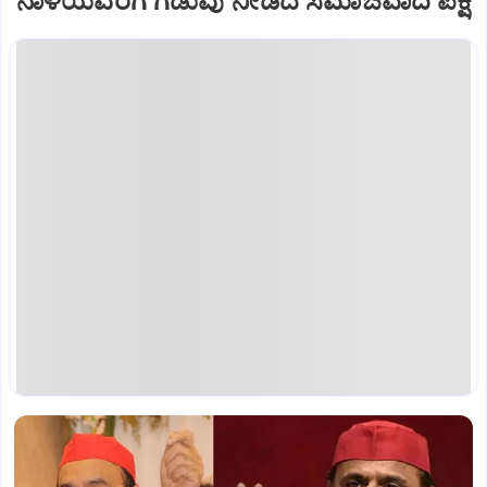
ನಾಳೆಯವರೆಗೆ ಗಡುವು ನೀಡಿದ ಸಮಾಜವಾದಿ ಪಕ್ಷ