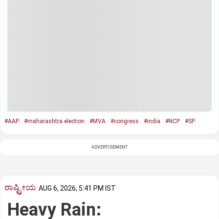
#AAP
#maharashtra election
#MVA
#congress
#india
#NCP
#SP
ADVERTISEMENT
ರಾಷ್ಟ್ರೀಯ
AUG 6, 2026, 5:41 PM IST
Heavy Rain: