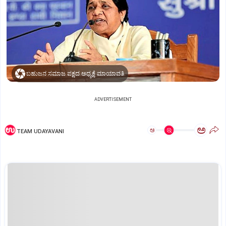
ಬಹುಜನ ಸಮಾಜ ಪಕ್ಷದ ಅಧ್ಯಕ್ಷೆ ಮಾಯಾವತಿ.
ADVERTISEMENT
ಅ
ಅ
TEAM UDAYAVANI