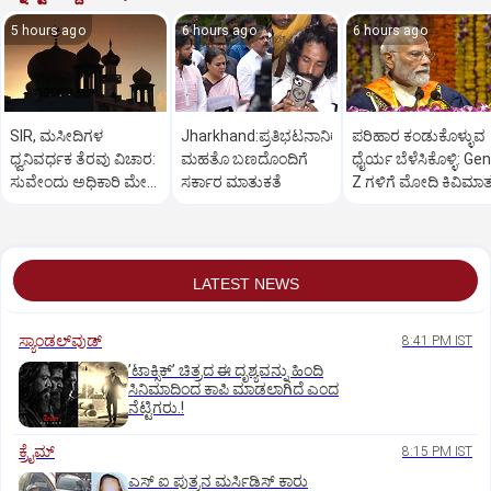
5 hours ago
6 hours ago
6 hours ago
SIR, ಮಸೀದಿಗಳ
Jharkhand:ಪ್ರತಿಭಟನಾನಿರತ
ಪರಿಹಾರ ಕಂಡುಕೊಳ್ಳುವ
ಧ್ವನಿವರ್ಧಕ ತೆರವು ವಿಚಾರ:
ಮಹತೊ ಬಣದೊಂದಿಗೆ
ಧೈರ್ಯ ಬೆಳೆಸಿಕೊಳ್ಳಿ: Gen
ಸುವೇಂದು ಅಧಿಕಾರಿ ಮೇಲೆ
ಸರ್ಕಾರ ಮಾತುಕತೆ
Z ಗಳಿಗೆ ಮೋದಿ ಕಿವಿಮಾ
ಒತ್ತಡ
LATEST NEWS
ಸ್ಯಾಂಡಲ್‌ವುಡ್‌
8:41 PM IST
ʼಟಾಕ್ಸಿಕ್‌ʼ ಚಿತ್ರದ ಈ ದೃಶ್ಯವನ್ನು ಹಿಂದಿ
ಸಿನಿಮಾದಿಂದ ಕಾಪಿ ಮಾಡಲಾಗಿದೆ ಎಂದ
ನೆಟ್ಟಿಗರು.!
ಕ್ರೈಮ್
8:15 PM IST
ಎಸ್ ಐ ಪುತ್ರನ ಮರ್ಸಿಡಿಸ್‌ ಕಾರು