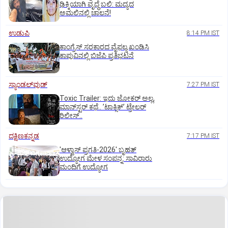
ಢಿಕ್ಕಿಯಾಗಿ ವೃದ್ಧೆ ಬಲಿ: ಮದ್ಯದ
ಅಮಲಿನಲ್ಲಿ ಚಾಲನೆ!
ಉಡುಪಿ
8:14 PM IST
ಕಾಂಗ್ರೆಸ್ ಸರಕಾರದ ವೈಫಲ್ಯ ಖಂಡಿಸಿ
ಕಾಪುವಿನಲ್ಲಿ ಬಿಜೆಪಿ ಪ್ರತಿಭಟನೆ
ಸ್ಯಾಂಡಲ್‌ವುಡ್‌
7:27 PM IST
Toxic Trailer: ಇದು ಜೋಕರ್‌ ಅಲ್ಲ,
ಮಾನ್‌ಸ್ಟರ್‌ ಕಥೆ.. ʼಟಾಕ್ಸಿಕ್‌ʼ ಟ್ರೇಲರ್‌
ರಿಲೀಸ್..
ದಕ್ಷಿಣಕನ್ನಡ
7:17 PM IST
'ಆಳ್ವಾಸ್‌ ಪ್ರಗತಿ-2026' ಬೃಹತ್
ಉದ್ಯೋಗ ಮೇಳ ಸಂಪನ್ನ: ಸಾವಿರಾರು
ಮಂದಿಗೆ ಉದ್ಯೋಗ