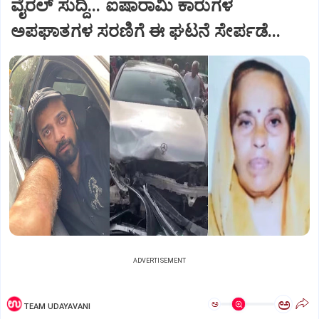
ವೈರಲ್ ಸುದ್ದಿ... ಐಷಾರಾಮಿ ಕಾರುಗಳ
ಅಪಘಾತಗಳ ಸರಣಿಗೆ ಈ ಘಟನೆ ಸೇರ್ಪಡೆ...
ADVERTISEMENT
ಅ
ಅ
TEAM UDAYAVANI