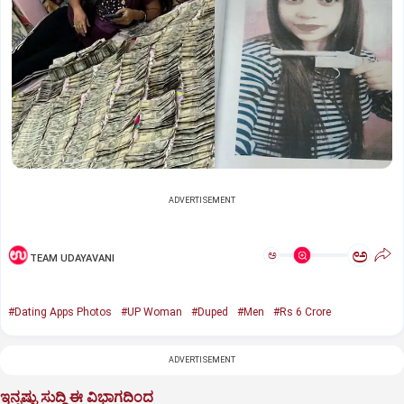
ADVERTISEMENT
ಅ
ಅ
TEAM UDAYAVANI
#Dating Apps Photos
#UP Woman
#Duped
#Men
#Rs 6 Crore
ADVERTISEMENT
ಇನ್ನಷ್ಟು ಸುದ್ದಿ ಈ ವಿಭಾಗದಿಂದ