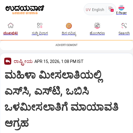
UV
English
E-Paper
ಮುಖಪುಟ
ಸುದ್ದಿ ವಿಭಾಗ
ದಿನ ಭವಿಷ್ಯ
ಹೊಂಗಿರಣ
Search
ADVERTISEMENT
ರಾಷ್ಟ್ರೀಯ
APR 15, 2026, 1:08 PM IST
ಮಹಿಳಾ ಮೀಸಲಾತಿಯಲ್ಲಿ
ಎಸ್‍ಸಿ, ಎಸ್‍ಟಿ, ಒಬಿಸಿ
ಒಳಮೀಸಲಾತಿಗೆ ಮಾಯಾವತಿ
ಆಗ್ರಹ