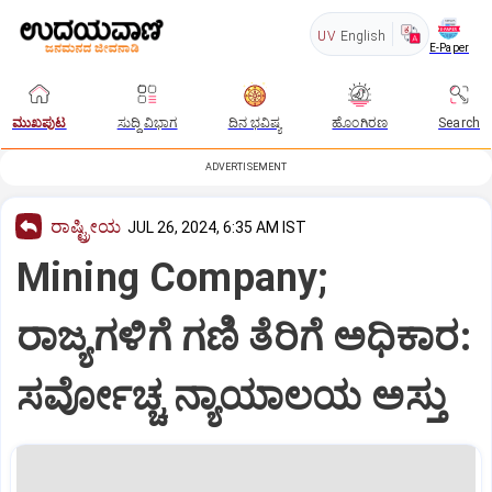
UV
English
E-Paper
ಮುಖಪುಟ
ಸುದ್ದಿ ವಿಭಾಗ
ದಿನ ಭವಿಷ್ಯ
ಹೊಂಗಿರಣ
Search
ADVERTISEMENT
ರಾಷ್ಟ್ರೀಯ
JUL 26, 2024, 6:35 AM IST
Mining Company;
ರಾಜ್ಯಗಳಿಗೆ ಗಣಿ ತೆರಿಗೆ ಅಧಿಕಾರ:
ಸರ್ವೋಚ್ಚ ನ್ಯಾಯಾಲಯ ಅಸ್ತು