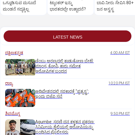
ಒಗ್ಗೂಡಿಸುವ ಮಸೂದೆ
ಟ್ಯಾಂಕರ್‌ ಇನ್ನು
ಬಾವಿ ನೀರು ಸೇವಿಸಿ 80+
ಮಂಡನೆ ಸದ್ಯಕ್ಕಿಲ್ಲ
ಭಾರತದಲ್ಲೇ ಉತ್ಪಾದನೆ?
ಜನ ಅಸ್ವಸ್ಥ
LATEST NEWS
ದಕ್ಷಿಣಕನ್ನಡ
4:00 AM IST
ಚೆಂಬು ಅರಣ್ಯದಲ್ಲಿ ಕಾಡುಕೋಣ ಬೇಟೆ:
ಮಾಂಸ, ಕೋವಿ, ಕಾರು ಸಮೇತ
ಆರೋಪಿಗಳ ಬಂಧನ
ರಾಜ್ಯ
10:20 PM IST
ಅಧಿವೇಶನದಲ್ಲಿ ಸರಕಾರಕ್ಕೆ "ಪ್ರತ್ಯಸ್ತ್ರ':
ಇಂದು ಬಿಜೆಪಿ ಸಭೆ
ಶಿವಮೊಗ್ಗ
9:50 PM IST
Agumbe: ಸರಣಿ ದನ ಕಳ್ಳತನ ಪ್ರಕರಣ:
ಸಿನಿಮೀಯ ಶೈಲಿಯಲ್ಲಿ ಆರೋಪಿಯನ್ನು
ಬಂಧಿಸಿದ ಪೊಲೀಸರು