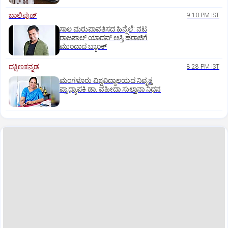
ಬಾಲಿವುಡ್‌
9:10 PM IST
ಸಾಲ ಮರುಪಾವತಿಸದ ಹಿನ್ನೆಲೆ: ನಟ
ರಾಜಪಾಲ್ ಯಾದವ್‌ ಆಸ್ತಿ ಹರಾಜಿಗೆ
ಮುಂದಾದ ಬ್ಯಾಂಕ್
ದಕ್ಷಿಣಕನ್ನಡ
8:28 PM IST
ಮಂಗಳೂರು ವಿಶ್ವವಿದ್ಯಾಲಯದ ನಿವೃತ್ತ
ಪ್ರಾಧ್ಯಾಪಕಿ ಡಾ. ವಹೀದಾ ಸುಲ್ತಾನಾ ನಿಧನ