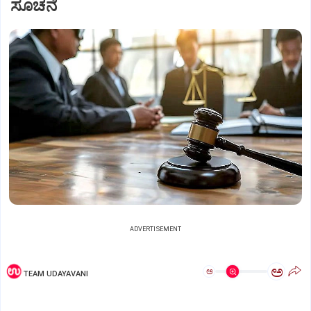
ಸೂಚನೆ
ADVERTISEMENT
ಅ
ಅ
TEAM UDAYAVANI