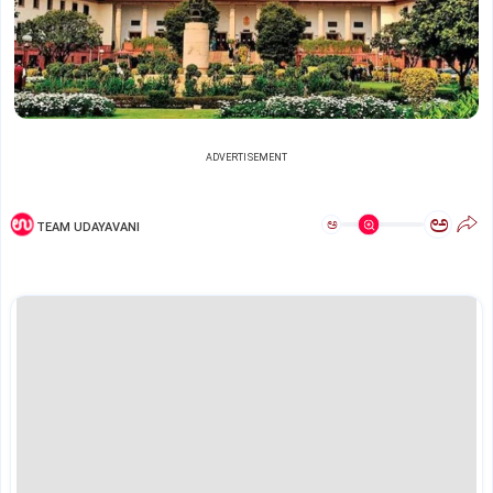
ADVERTISEMENT
ಅ
ಅ
TEAM UDAYAVANI