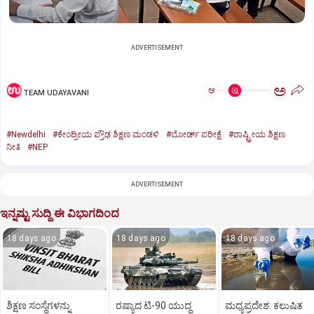
ADVERTISEMENT
ಅ
ಅ
TEAM UDAYAVANI
#Newdelhi
#ಕೇಂದ್ರೀಯ ಪ್ರೌಢ ಶಿಕ್ಷಣ ಮಂಡಳಿ
#ಬೋರ್ಡ್‌ ಪರೀಕ್ಷೆ
#ರಾಷ್ಟ್ರೀಯ ಶಿಕ್ಷಣ
ನೀತಿ
#NEP
ADVERTISEMENT
ಇನ್ನಷ್ಟು ಸುದ್ದಿ ಈ ವಿಭಾಗದಿಂದ
18 days ago
18 days ago
18 days ago
ಶಿಕ್ಷಣ ಸಂಸ್ಥೆಗಳನ್ನು
ರಷ್ಯಾದ ಟಿ-90 ಯುದ್ಧ
ಮಧ್ಯಪ್ರದೇಶ: ಕಲುಷಿತ