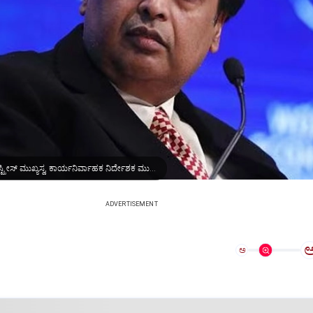
ಉದ್ಯಮಿ, ರಿಲಯನ್ಸ್ ಇಂಡಸ್ಟ್ರೀಸ್ ಮುಖ್ಯಸ್ಥ, ಕಾರ್ಯನಿರ್ವಾಹಕ ನಿರ್ದೇಶಕ ಮುಕೇಶ್ ಅಂಬಾನಿ
ADVERTISEMENT
ಅ