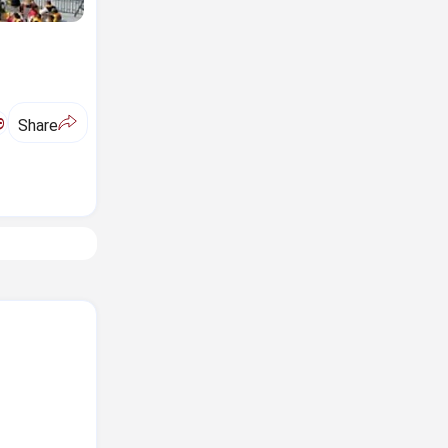
ಅ
Share