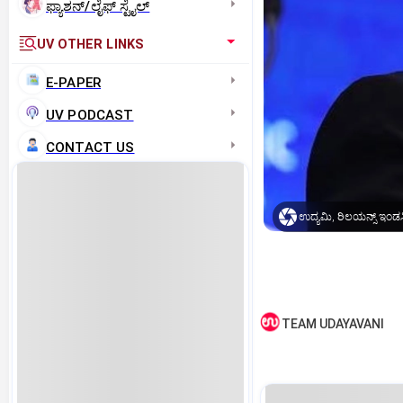
ಫ್ಯಾಶನ್/ಲೈಫ್‌ ಸ್ಟೈಲ್
UV OTHER LINKS
E-PAPER
UV PODCAST
CONTACT US
TEAM UDAYAVANI