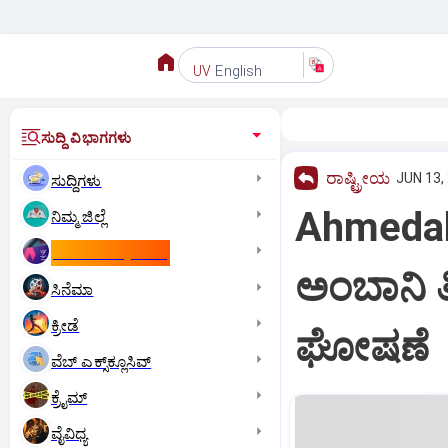
English
UV
ಸುದ್ದಿ ವಿಭಾಗಗಳು
ರಾಷ್ಟ್ರೀಯ
JUN 13,
ಸುದ್ದಿಗಳು
Ahmedaba
ನಿಮ್ಮ ಜಿಲ್ಲೆ
ಕಾಮನ್‌ ವೆಲ್ತ್‌ ಗೇಮ್ಸ್‌
ಅಂಬಾನಿ ತ
ಸಿನೆಮಾ
ಕ್ರೀಡೆ
ಘೋಷಣೆ
ವೆಬ್ ಎಕ್ಸ್‌ಕ್ಲೂಸಿವ್
ಕ್ರೈಮ್
ವೈವಿಧ್ಯ