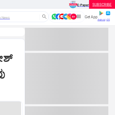
SUBSCRIBE
E-Paper
Get App
h News
Android
iOS
ೇಶ್
ವು