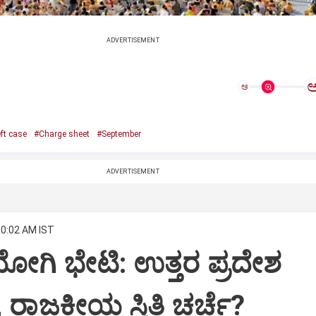
ADVERTISEMENT
ಅ
ft case
#Charge sheet
#September
ADVERTISEMENT
10:02 AM IST
ಗಿ ಭೇಟಿ: ಉತ್ತರ ಪ್ರದೇಶ
 ರಾಜಕೀಯ ಸ್ಥಿತಿ ಚರ್ಚೆ?