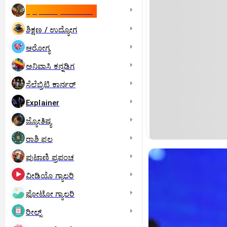
ಇಸ್ರೇಲ್- ಇರಾನ್‌ ಯುದ್ಧ
ಶಿಕ್ಷಣ / ಉದ್ಯೋಗ
ಆರೋಗ್ಯ
ಅನಿವಾಸಿ ಕನ್ನಡಿಗ
ಸೆಲೆಬ್ರಿಟಿ ಕಾರ್ನರ್‌
Explainer
ಜ್ಯೋತಿಷ್ಯ
ರಾಶಿ ಫಲ
ಪುಟಾಣಿ ಪ್ರಪಂಚ
ವೀಡಿಯೊ ಗ್ಯಾಲರಿ
ಫೋಟೋ ಗ್ಯಾಲರಿ
ರೀಲ್ಸ್