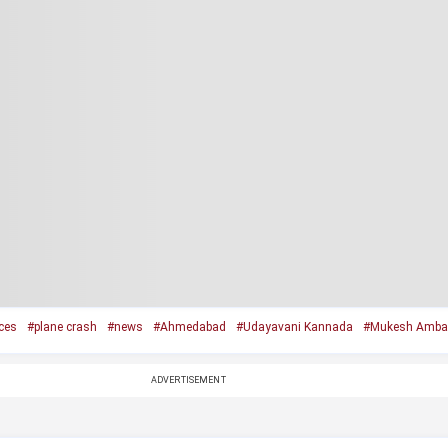
ces
#plane crash
#news
#Ahmedabad
#Udayavani Kannada
#Mukesh Amba
ADVERTISEMENT