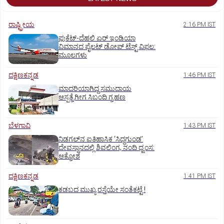
ರಾಷ್ಟ್ರೀಯ
2:16 PM IST
ಫುಕೆಟ್‌-ದೆಹಲಿ ಏರ್‌ ಇಂಡಿಯಾ
ವಿಮಾನದ ಪೈಲಟ್‌ ಡೋಪ್‌ ಟೆಸ್ಟ್‌ ವಿಫಲ:
ಮೂಲಗಳು
ದಕ್ಷಿಣಕನ್ನಡ
1:46 PM IST
ಮಾದರಿಯಾಗಿದ್ದ ಸಮುದಾಯ
ಆಸ್ಪತ್ರೆಗೀಗ ಸಿಬಂದಿ ಗ್ರಹಣ
ಬೆಳಗಾವಿ
1:43 PM IST
ನಿಡಗಲ್‌ನ ಐತಿಹಾಸಿಕ ‘ಸಿದ್ಧಗುಂಡ’
ದೇವಸ್ಥಾನದಲ್ಲಿ ಶಿವಲಿಂಗ, ನಂದಿ ಧ್ವಂಸ:
ಆಕ್ರೋಶ
ದಕ್ಷಿಣಕನ್ನಡ
1:41 PM IST
ಕಡಬದ ಮುಖ್ಯ ರಸ್ತೆಯೇ ಸಂತೆಕಟ್ಟೆ !