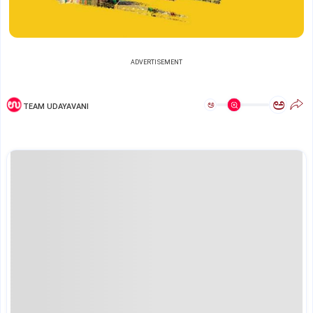
ADVERTISEMENT
ಅ
ಅ
TEAM UDAYAVANI