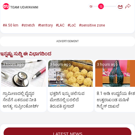
ಅ
ಅ
TEAM UDAYAVANI
#A 50 km
#stretch
#territory
#LAC
#LoC
#sensitive zone
ADVERTISEMENT
ಇನ್ನಷ್ಟು ಸುದ್ದಿ ಈ ವಿಭಾಗದಿಂದ
3 hours ago
3 hours ago
3 hours ago
ಗ್ರಾಮೀಣದಲ್ಲಿ ವೈದ್ಯರ
ಭಕ್ತರಿಗೆ ಇನ್ನು ಚಲಿಸುವ
8.1 ಅಡಿ ಉದ್ದನೆಯ ಕೇಶ
ಸೇವೆಗೆ ಏಕರೂಪ ನೀತಿ
ಮೇಜಿನಲ್ಲಿ ಬರಲಿದೆ
ಉತ್ತರಾಖಂಡ ಮಹಿಳೆ
ಅಗತ್ಯ: ಸುಪ್ರೀಂಕೋರ್ಟ್‌
ತಿರುಪತಿ ಪ್ರಸಾದ!
ಗಿನ್ನೆಸ್‌ ದಾಖಲೆ
LATEST NEWS