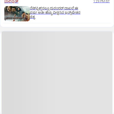
ಬಾಲಿವುಡ್‌
1:29 PM IST
ನೆಟ್‌ಫ್ಲಿಕ್ಸ್‌ನಲ್ಲೂ ಧುರಂಧರ್‌ ದಾಖಲೆ:ಈ
ವರ್ಷ ಅತೀ ಹೆಚ್ಚು ವೀಕ್ಷಿಸಿದ ಇಂಗ್ಲಿಷೇತರ
ಚಿತ್ರ