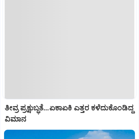
ತೀವ್ರ ಪ್ರಕ್ಷುಬ್ಧತೆ...ಏಕಾಏಕಿ ಎತ್ತರ ಕಳೆದುಕೊಂಡಿದ್ದ
ವಿಮಾನ