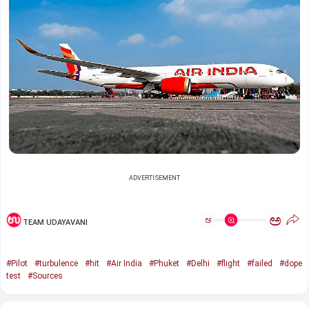
ADVERTISEMENT
ಅ
ಅ
TEAM UDAYAVANI
#Pilot
#turbulence
#hit
#Air India
#Phuket
#Delhi
#flight
#failed
#dope
test
#Sources