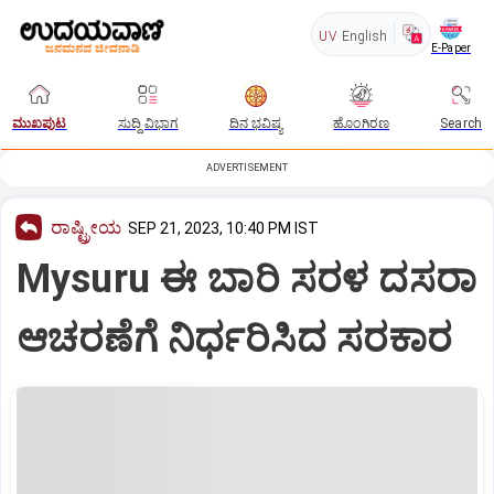
UV
English
E-Paper
ಮುಖಪುಟ
ಸುದ್ದಿ ವಿಭಾಗ
ದಿನ ಭವಿಷ್ಯ
ಹೊಂಗಿರಣ
Search
ADVERTISEMENT
ರಾಷ್ಟ್ರೀಯ
SEP 21, 2023, 10:40 PM IST
Mysuru ಈ ಬಾರಿ ಸರಳ ದಸರಾ
ಆಚರಣೆಗೆ ನಿರ್ಧರಿಸಿದ ಸರಕಾರ