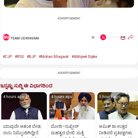
ADVERTISEMENT
ಅ
ಅ
TEAM UDAYAVANI
#CJP
#RSS
#BJP
#Mohan Bhagwat
#Abhijeet Dipke
ADVERTISEMENT
ಇನ್ನಷ್ಟು ಸುದ್ದಿ ಈ ವಿಭಾಗದಿಂದ
4 hours ago
4 hours ago
5 hours ago
ಯಾವುದೇ ಆತಂಕ ಬೇಡ,
ಮೋದಿ–ಸುಖ್ಬೀರ್
ಅಮಿತ್ ಶಾ ಉತ್ತರ
ನಾನು ನಿಮ್ಮೊಂದಿಗಿದ್ದೇನೆ:
ಮಹತ್ವದ ಭೇಟಿ: ಮತ್ತೆ
ನೀಡಿದರೆ ಪ್ರತಿಪಕ್ಷಗಳು