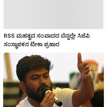
RSS ಮಹತ್ವದ ಸಂವಾದದ ಬೆನ್ನಲ್ಲೇ ಸಿಜೆಪಿ
ಸಂಸ್ಥಾಪಕನ ಟೀಕಾ ಪ್ರಹಾರ