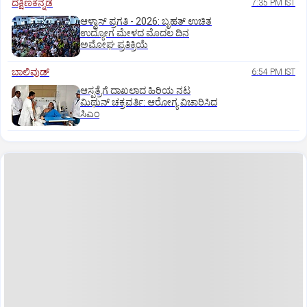
ದಕ್ಷಿಣಕನ್ನಡ
7:35 PM IST
ಆಳ್ವಾಸ್‌ ಪ್ರಗತಿ - 2026: ಬೃಹತ್ ಉಚಿತ
ಉದ್ಯೋಗ ಮೇಳದ ಮೊದಲ ದಿನ
ಅಮೋಘ ಪ್ರತಿಕ್ರಿಯೆ
ಬಾಲಿವುಡ್‌
6:54 PM IST
ಆಸ್ಪತ್ರೆಗೆ ದಾಖಲಾದ ಹಿರಿಯ ನಟ
ಮಿಥುನ್ ಚಕ್ರವರ್ತಿ: ಆರೋಗ್ಯ ವಿಚಾರಿಸಿದ
ಸಿಎಂ