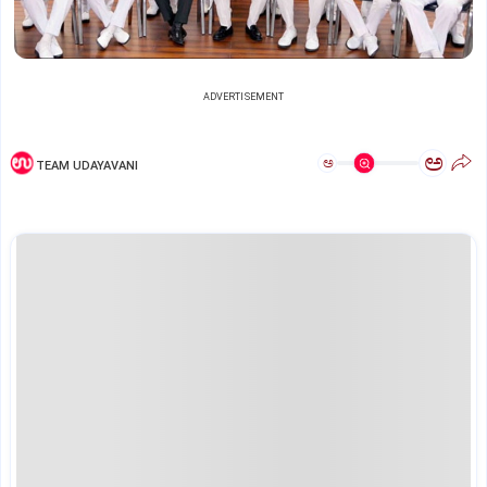
ADVERTISEMENT
ಅ
ಅ
TEAM UDAYAVANI