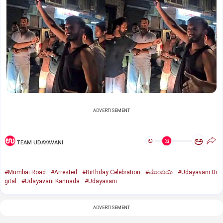
ADVERTISEMENT
ಅ
ಅ
TEAM UDAYAVANI
#Mumbai Road
#Arrested
#Birthday Celebration
#ಮುಂಬಯಿ
#Udayavani Di
gital
#Udayavani Kannada
#Udayavani
ADVERTISEMENT