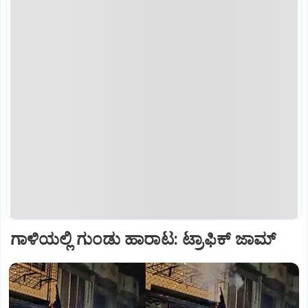
ಗಾಳಿಯಲ್ಲಿ ಗುಂಡು ಹಾರಾಟ: ಟ್ರಾಫಿಕ್‌ ಜಾಮ್