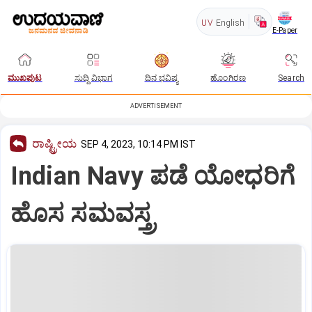
UV
English
E-Paper
ಮುಖಪುಟ
ಸುದ್ದಿ ವಿಭಾಗ
ದಿನ ಭವಿಷ್ಯ
ಹೊಂಗಿರಣ
Search
ADVERTISEMENT
ರಾಷ್ಟ್ರೀಯ
SEP 4, 2023, 10:14 PM IST
Indian Navy ಪಡೆ ಯೋಧರಿಗೆ
ಹೊಸ ಸಮವಸ್ತ್ರ