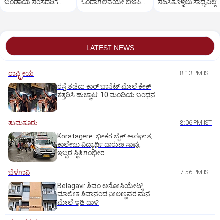
ಬಂಡಾಯ ಸಂಸದರಿಗೆ
ಒಂದಾಗಲಿವೆಯೇ ಬಿಜೆಪಿ–
ಸಹಿಸಿಕೊಳ್ಳಲು ಸಾಧ್ಯವಿಲ್ಲ:
ಪ್ರಧಾನಿ ಮೋದಿ ಅಭಯ
ಶಿರೋಮಣಿ ಅಕಾಲಿ ದಳ?
ರಿಜಿಜು
LATEST NEWS
ರಾಷ್ಟ್ರೀಯ
8:13 PM IST
ರಸ್ತೆ ತಡೆದು ಕಾರ್ ಬಾನೆಟ್ ಮೇಲೆ ಕೇಕ್
ಕತ್ತರಿಸಿ ಹುಚ್ಚಾಟ: 10 ಮಂದಿಯ ಬಂಧನ
ತುಮಕೂರು
8:06 PM IST
Koratagere: ಭೀಕರ ಬೈಕ್ ಅಪಘಾತ,
ಕಾಲೇಜು ವಿದ್ಯಾರ್ಥಿ ದಾರುಣ ಸಾವು,
ಇಬ್ಬರ ಸ್ಥಿತಿ ಗಂಭೀರ
ಬೆಳಗಾವಿ
7:56 PM IST
Belagavi: ಶಿವಂ ಅಸೋಸಿಯೇಟ್ಸ್
ಮಾಲೀಕ ಶಿವಾನಂದ ನೀಲಣ್ಣವರ ಮನೆ
ಮೇಲೆ ಇಡಿ‌ ದಾಳಿ