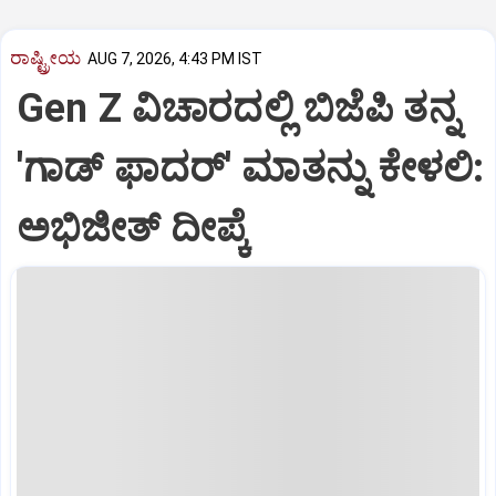
ರಾಷ್ಟ್ರೀಯ
AUG 7, 2026, 4:43 PM IST
Gen Z ವಿಚಾರದಲ್ಲಿ ಬಿಜೆಪಿ ತನ್ನ
'ಗಾಡ್ ಫಾದರ್' ಮಾತನ್ನು ಕೇಳಲಿ:
ಅಭಿಜೀತ್ ದೀಪ್ಕೆ