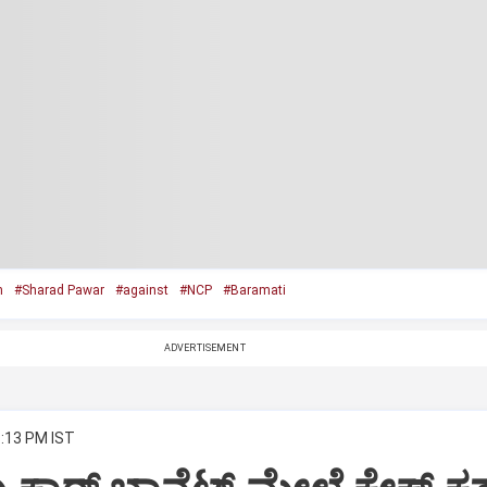
n
#Sharad Pawar
#against
#NCP
#Baramati
ADVERTISEMENT
8:13 PM IST