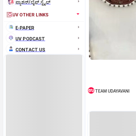
ಫ್ಯಾಶನ್/ಲೈಫ್‌ ಸ್ಟೈಲ್
UV OTHER LINKS
E-PAPER
UV PODCAST
CONTACT US
TEAM UDAYAVANI