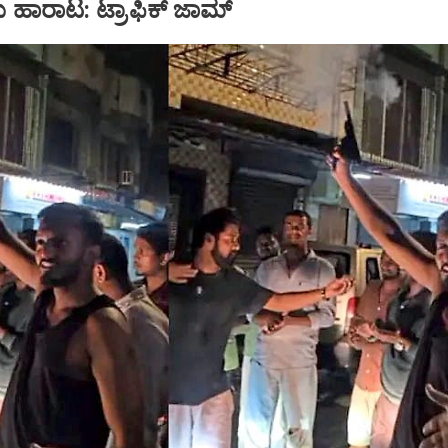
ು ಹಾರಾಟ: ಟ್ರಾಫಿಕ್‌ ಜಾಮ್