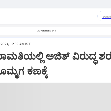
Searc
ADVERTISEMENT
 2024, 12:39 AM IST
ಮತಿಯಲ್ಲಿ ಅಜಿತ್‌ ವಿರುದ್ಧ ಶರ
ೊಮ್ಮಗ ಕಣಕ್ಕೆ