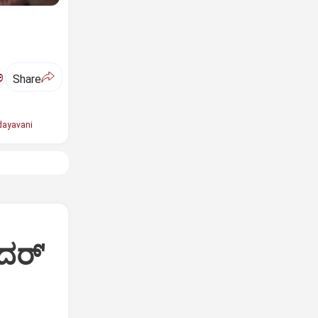
ಅ
Share
ayavani
ದರ್'