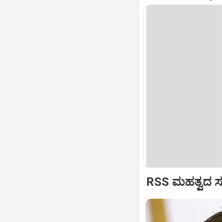
RSS ಮಹತ್ವದ ಸಂವ