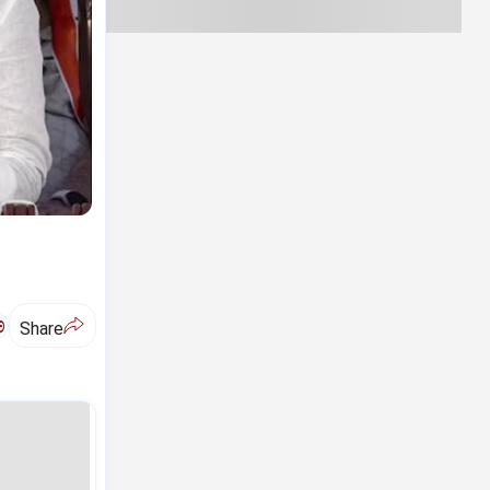
ಅ
Share