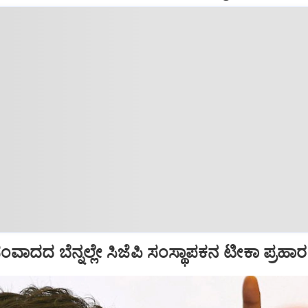
ಾದದ ಬೆನ್ನಲ್ಲೇ ಸಿಜೆಪಿ ಸಂಸ್ಥಾಪಕನ ಟೀಕಾ ಪ್ರಹಾರ