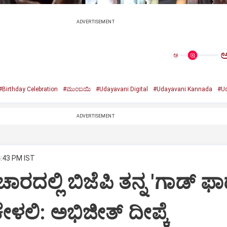
ADVERTISEMENT
ಅ
#Birthday Celebration
#ಮುಂಬಯಿ
#Udayavani Digital
#Udayavani Kannada
#Ud
ADVERTISEMENT
4:43 PM IST
ಾರದಲ್ಲಿ ಬಿಜೆಪಿ ತನ್ನ 'ಗಾಡ್ ಫಾ
ೇಳಲಿ: ಅಭಿಜೀತ್ ದೀಪ್ಕೆ