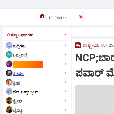
English
UV
ಸುದ್ದಿ ವಿಭಾಗಗಳು
ರಾಷ್ಟ್ರೀಯ
OCT 25,
ಸುದ್ದಿಗಳು
NCP;ಬಾರಾ
ನಿಮ್ಮ ಜಿಲ್ಲೆ
ಕಾಮನ್‌ ವೆಲ್ತ್‌ ಗೇಮ್ಸ್‌
ಪವಾರ್‌ ಮ
ಸಿನೆಮಾ
ಕ್ರೀಡೆ
ವೆಬ್ ಎಕ್ಸ್‌ಕ್ಲೂಸಿವ್
ಕ್ರೈಮ್
ವೈವಿಧ್ಯ