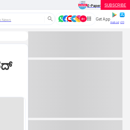
SUBSCRIBE
E-Paper
Get App
h News
Android
iOS
ದ್‌