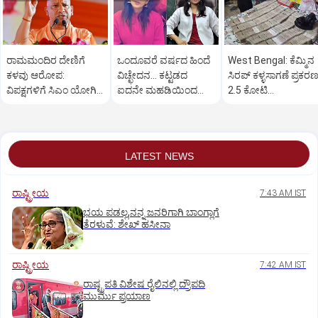
ರಾಮಮಂದಿರ ದೇಣಿಗೆ
ಒಂದೂವರೆ ವರ್ಷದ ಹಿಂದೆ
West Bengal: ಕೆಮ್ಮಿನ
ಕಳವು ಆರೋಪ:
ವಿಚ್ಛೇದನ... ಕಟ್ಟಡದ
ಸಿರಪ್ ಕಳ್ಳಸಾಗಣೆ ಪ್ರಕರಣ
ವಿಪಕ್ಷಗಳಿಗೆ ಸಿಎಂ ಯೋಗಿ
ಐದನೇ ಮಹಡಿಯಿಂದ
2.5 ಕೋಟಿ
ಆದಿತ್ಯನಾಥ್ ತಿರುಗೇಟು
ಜಿಗಿದು ಮನೋವೈದ್ಯೆ
ರೂ.ನಗದು,ಚಿನ್ನಾಭರಣ
ಆತ್ಮಹತ್ಯೆ
ವಶ
LATEST NEWS
ರಾಷ್ಟ್ರೀಯ
7:43 AM IST
ಭಯ ಪಡಲ್ಲ,ನನ್ನ ಜನರಿಗಾಗಿ ಬಾಂಗ್ಲಾಗೆ
ತೆರಳುವೆ: ಶೇಖ್‌ ಹಸೀನಾ
ರಾಷ್ಟ್ರೀಯ
7:42 AM IST
ರಾಷ್ಟ್ರಪತಿ ವಿಶೇಷ ರೈಲಿನಲ್ಲಿ ದ್ರೌಪದಿ
ಮುರ್ಮು ಪ್ರಯಾಣ