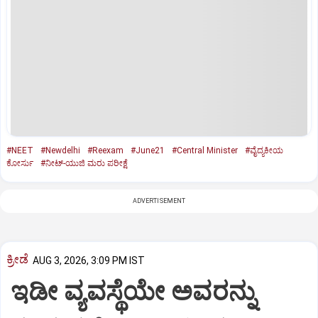
#NEET
#Newdelhi
#Reexam
#June21
#Central Minister
#ವೈದ್ಯಕೀಯ
ಕೋರ್ಸು
#ನೀಟ್-ಯುಜಿ ಮರು ಪರೀಕ್ಷೆ
ADVERTISEMENT
ಕ್ರೀಡೆ
AUG 3, 2026, 3:09 PM IST
ಇಡೀ ವ್ಯವಸ್ಥೆಯೇ ಅವರನ್ನು