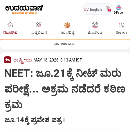
UV
English
E-Paper
ಮುಖಪುಟ
ಸುದ್ದಿ ವಿಭಾಗ
ದಿನ ಭವಿಷ್ಯ
ಹೊಂಗಿರಣ
Search
ADVERTISEMENT
ರಾಷ್ಟ್ರೀಯ
MAY 16, 2026, 8:13 AM IST
NEET: ಜೂ.21ಕ್ಕೆ ನೀಟ್ ಮರು
ಪರೀಕ್ಷೆ... ಅಕ್ರಮ ನಡೆದರೆ ಕಠಿಣ
ಕ್ರಮ
ಜೂ.14ಕ್ಕೆ ಪ್ರವೇಶ ಪತ್ರ ।