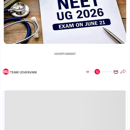
ADVERTISEMENT
ಅ
ಅ
TEAM UDAYAVANI