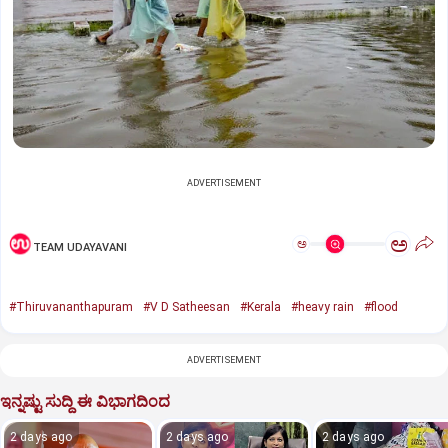
ADVERTISEMENT
ಅ
ಅ
TEAM UDAYAVANI
#Thiruvananthapuram
#V D Satheesan
#Kerala
#heavy rain
#flood
ADVERTISEMENT
ಇನ್ನಷ್ಟು ಸುದ್ದಿ ಈ ವಿಭಾಗದಿಂದ
2 days ago
2 days ago
2 days ago