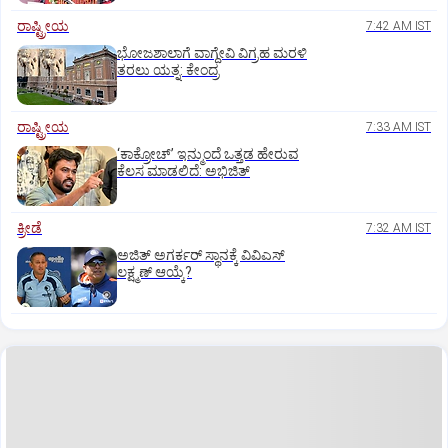
ರಾಷ್ಟ್ರೀಯ
7:42 AM IST
ಭೋಜಶಾಲಾಗೆ ವಾಗ್ದೇವಿ ವಿಗ್ರಹ ಮರಳಿ
ತರಲು ಯತ್ನ: ಕೇಂದ್ರ
ರಾಷ್ಟ್ರೀಯ
7:33 AM IST
‘ಕಾಕ್ರೋಚ್’ ಇನ್ಮುಂದೆ ಒತ್ತಡ ಹೇರುವ
ಕೆಲಸ ಮಾಡಲಿದೆ: ಅಭಿಜಿತ್
ಕ್ರೀಡೆ
7:32 AM IST
ಅಜಿತ್‌ ಅಗರ್ಕರ್‌ ಸ್ಥಾನಕ್ಕೆ ವಿವಿಎಸ್‌
ಲಕ್ಷ್ಮಣ್‌ ಆಯ್ಕೆ?