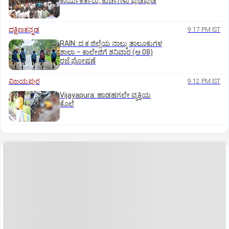
ಕಾರ್ಯಕರ್ತರು, ಕುರ್ಚಿಗಳು ಪುಡಿಪುಡಿ
ದಕ್ಷಿಣಕನ್ನಡ
9:17 PM IST
RAIN: ದ.ಕ ಜಿಲ್ಲೆಯ ನಾಲ್ಕು ತಾಲೂಕುಗಳ
ಶಾಲಾ – ಕಾಲೇಜಿಗೆ ಶನಿವಾರ (ಆ.08)
ರಜೆ ಘೋಷಣೆ
ವಿಜಯಪುರ
9:12 PM IST
Vijayapura: ಹಾಡಹಗಲೇ ವ್ಯಕ್ತಿಯ
ಕೊಲೆ