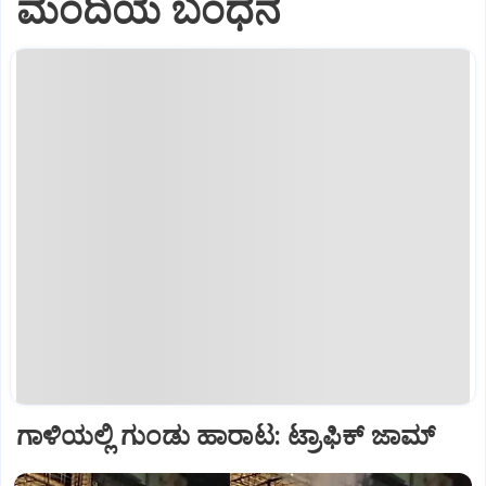
ಮಂದಿಯ ಬಂಧನ
ಗಾಳಿಯಲ್ಲಿ ಗುಂಡು ಹಾರಾಟ: ಟ್ರಾಫಿಕ್‌ ಜಾಮ್