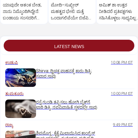
ಯಾವುದೇ ಆತಂಕ ಬೇಡ,
ಮೋದಿ–ಸುಖ್ಬೀರ್
ಅಮಿತ್ ಶಾ ಉತ್ತರ
ನಾನು ನಿಮ್ಮೊಂದಿಗಿದ್ದೇನೆ:
ಮಹತ್ವದ ಭೇಟಿ: ಮತ್ತೆ
ನೀಡಿದರೆ ಪ್ರತಿಪಕ್ಷಗಳು
ಬಂಡಾಯ ಸಂಸದರಿಗೆ
ಒಂದಾಗಲಿವೆಯೇ ಬಿಜೆಪಿ–
ಸಹಿಸಿಕೊಳ್ಳಲು ಸಾಧ್ಯವಿಲ್ಲ:
ಪ್ರಧಾನಿ ಮೋದಿ ಅಭಯ
ಶಿರೋಮಣಿ ಅಕಾಲಿ ದಳ?
ರಿಜಿಜು
LATEST NEWS
ಉಡುಪಿ
10:08 PM IST
Shirva: ದ್ವಿಚಕ್ರ ವಾಹನಕ್ಕೆ ಕಾರು ಢಿಕ್ಕಿ;
ಸವಾರ ಸಾವು
ತುಮಕೂರು
10:00 PM IST
ರಸ್ತೆ ಗುಂಡಿ ತಪ್ಪಿಸಲು ಹೋಗಿ ಬೈಕ್‌ಗೆ
ಲಾರಿ ಡಿಕ್ಕಿ, ನವವಿವಾಹಿತೆ ಸ್ಥಳದಲ್ಲೇ ಸಾವು
ರಾಜ್ಯ
9:49 PM IST
ಶಿವಮೊಗ್ಗ : ಕೈಕೈ ಮಿಲಾಯಿಸಿದ ಕಾಂಗ್ರೆಸ್