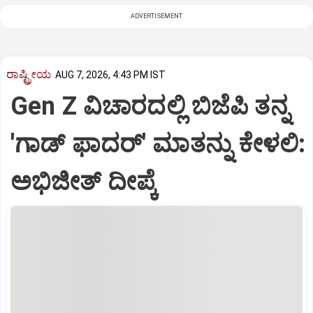
ADVERTISEMENT
ರಾಷ್ಟ್ರೀಯ
AUG 7, 2026, 4:43 PM IST
Gen Z ವಿಚಾರದಲ್ಲಿ ಬಿಜೆಪಿ ತನ್ನ
'ಗಾಡ್ ಫಾದರ್' ಮಾತನ್ನು ಕೇಳಲಿ:
ಅಭಿಜೀತ್ ದೀಪ್ಕೆ