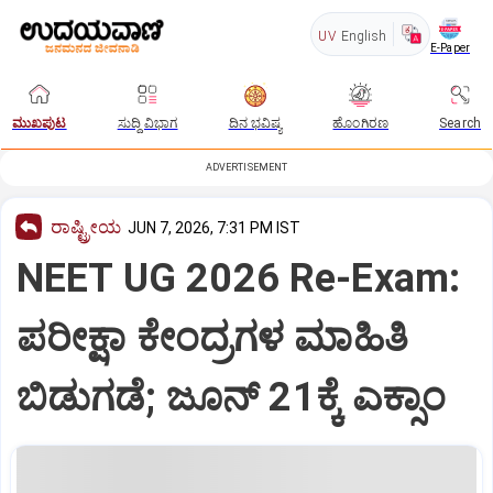
UV
English
E-Paper
ಮುಖಪುಟ
ಸುದ್ದಿ ವಿಭಾಗ
ದಿನ ಭವಿಷ್ಯ
ಹೊಂಗಿರಣ
Search
ADVERTISEMENT
ರಾಷ್ಟ್ರೀಯ
JUN 7, 2026, 7:31 PM IST
NEET UG 2026 Re-Exam:
ಪರೀಕ್ಷಾ ಕೇಂದ್ರಗಳ ಮಾಹಿತಿ
ಬಿಡುಗಡೆ; ಜೂನ್ 21ಕ್ಕೆ ಎಕ್ಸಾಂ