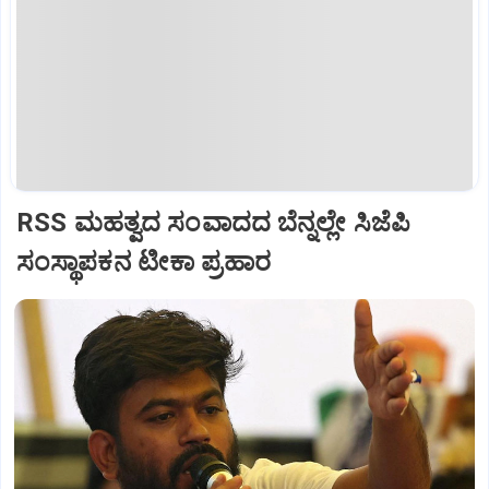
RSS ಮಹತ್ವದ ಸಂವಾದದ ಬೆನ್ನಲ್ಲೇ ಸಿಜೆಪಿ
ಸಂಸ್ಥಾಪಕನ ಟೀಕಾ ಪ್ರಹಾರ