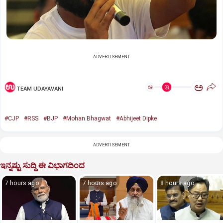
ADVERTISEMENT
ಅ
ಅ
TEAM UDAYAVANI
#CJP
#RSS
#BJP
#Mohan Bhagwat
#Abhijeet Dipke
ADVERTISEMENT
ಇನ್ನಷ್ಟು ಸುದ್ದಿ ಈ ವಿಭಾಗದಿಂದ
7 hours ago
7 hours ago
8 hours ago