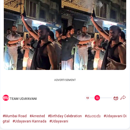
ADVERTISEMENT
ಅ
ಅ
TEAM UDAYAVANI
#Mumbai Road
#Arrested
#Birthday Celebration
#ಮುಂಬಯಿ
#Udayavani Di
gital
#Udayavani Kannada
#Udayavani