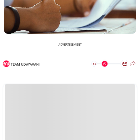
ADVERTISEMENT
ಅ
ಅ
TEAM UDAYAVANI