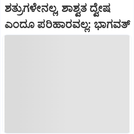
ಶತ್ರುಗಳೇನಲ್ಲ, ಶಾಶ್ವತ ದ್ವೇಷ
ಎಂದೂ ಪರಿಹಾರವಲ್ಲ: ಭಾಗವತ್‌