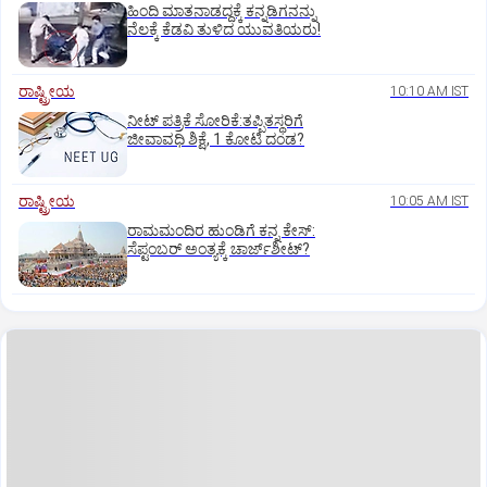
ಹಿಂದಿ ಮಾತನಾಡದ್ದಕ್ಕೆ ಕನ್ನಡಿಗನನ್ನು
ನೆಲಕ್ಕೆ ಕೆಡವಿ ತುಳಿದ ಯುವತಿಯರು!
ರಾಷ್ಟ್ರೀಯ
10:10 AM IST
ನೀಟ್‌ ಪತ್ರಿಕೆ ಸೋರಿಕೆ:ತಪ್ಪಿತಸ್ಥರಿಗೆ
ಜೀವಾವಧಿ ಶಿಕ್ಷೆ, 1 ಕೋಟಿ ದಂಡ?
ರಾಷ್ಟ್ರೀಯ
10:05 AM IST
ರಾಮಮಂದಿರ ಹುಂಡಿಗೆ ಕನ್ನ ಕೇಸ್‌:
ಸೆಪ್ಟಂಬರ್‌ ಅಂತ್ಯಕ್ಕೆ ಚಾರ್ಜ್‌ಶೀಟ್‌?