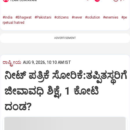
TEAM UDAYAVANI
#India
#Bhagwat
#Pakistani
#citizens
#never
#solution
#enemies
#pe
rpetual hatred
ADVERTISEMENT
ರಾಷ್ಟ್ರೀಯ
AUG 9, 2026, 10:10 AM IST
ನೀಟ್‌ ಪತ್ರಿಕೆ ಸೋರಿಕೆ:ತಪ್ಪಿತಸ್ಥರಿಗೆ
ಜೀವಾವಧಿ ಶಿಕ್ಷೆ, 1 ಕೋಟಿ
ದಂಡ?