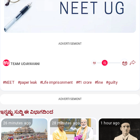
ADVERTISEMENT
ಅ
ಅ
TEAM UDAYAVANI
#NEET
#paper leak
#Life imprisonment
#₹1 crore
#fine
#guilty
ADVERTISEMENT
ಇನ್ನಷ್ಟು ಸುದ್ದಿ ಈ ವಿಭಾಗದಿಂದ
26 minutes ago
28 minutes ago
1 hour ago