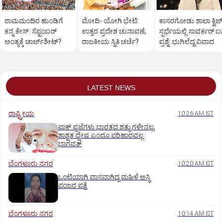
ರಾಮಮಂದಿರ ಹುಂಡಿಗೆ
ಮೋದಿ- ಯೋಗಿ ಭೇಟಿ:
ಕಾಸರಗೋಡು ಶಾಲಾ ಕ್ವಿಜ್‌
ಕನ್ನ ಕೇಸ್‌: ಸೆಪ್ಟಂಬರ್‌
ಉತ್ತರ ಪ್ರದೇಶ ಚುನಾವಣೆ,
ಸ್ಪರ್ಧೆಯಲ್ಲಿ ಸಾವರ್ಕರ್‌ ಬಗ್
ಅಂತ್ಯಕ್ಕೆ ಚಾರ್ಜ್‌ಶೀಟ್‌?
ರಾಜಕೀಯ ಸ್ಥಿತಿ ಚರ್ಚೆ?
ಪ್ರಶ್ನೆ: ಭುಗಿಲೆದ್ದ ವಿವಾದ
LATEST NEWS
ರಾಷ್ಟ್ರೀಯ
10:26 AM IST
ಪಾಕ್‌ ಪ್ರಜೆಗಳು ಭಾರತದ ಶತ್ರುಗಳೇನಲ್ಲ,
ಶಾಶ್ವತ ದ್ವೇಷ ಎಂದೂ ಪರಿಹಾರವಲ್ಲ:
ಭಾಗವತ್‌
ಬೆಂಗಳೂರು ನಗರ
10:20 AM IST
ಒಂಟಿಯಾಗಿ ವಾಸವಾಗಿದ್ದ ಮಹಿಳೆ ಅಸ್ಥಿ
ಪಂಜರ ಪತ್ತೆ
ಬೆಂಗಳೂರು ನಗರ
10:14 AM IST