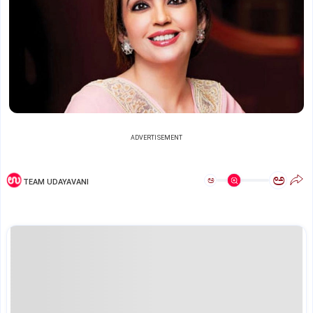
ADVERTISEMENT
ಅ
ಅ
TEAM UDAYAVANI