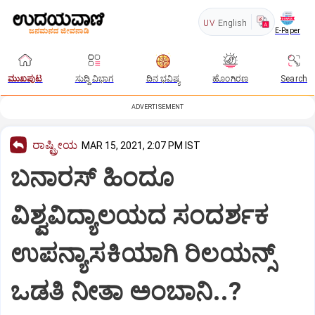
UV
English
E-Paper
ಮುಖಪುಟ
ಸುದ್ದಿ ವಿಭಾಗ
ದಿನ ಭವಿಷ್ಯ
ಹೊಂಗಿರಣ
Search
ADVERTISEMENT
ರಾಷ್ಟ್ರೀಯ
MAR 15, 2021, 2:07 PM IST
ಬನಾರಸ್ ಹಿಂದೂ
ವಿಶ್ವವಿದ್ಯಾಲಯದ ಸಂದರ್ಶಕ
ಉಪನ್ಯಾಸಕಿಯಾಗಿ ರಿಲಯನ್ಸ್
ಒಡತಿ ನೀತಾ ಅಂಬಾನಿ..?