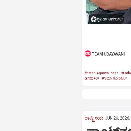
ಪ್ರವೀಣ್‌ ಅಗರ್ವಾಲ್‌
TEAM UDAYAVANI
#Ketan Agarwal case
#Fath
ಅಗರ್ವಾಲ್‌
#ಸಿಯಾ ಗೋಯಲ್
ರಾಷ್ಟ್ರೀಯ
JUN 26, 2026,