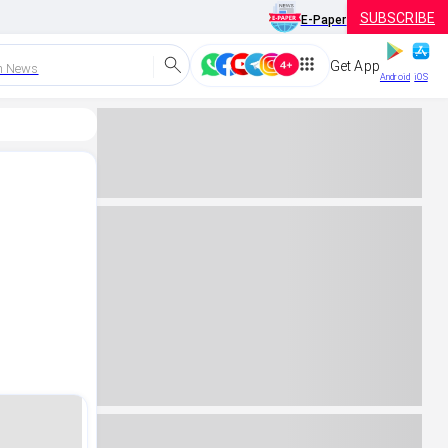
SUBSCRIBE
E-Paper
Get App
h News
Android
iOS