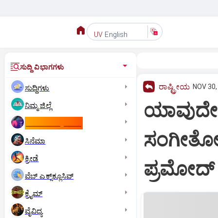
English
UV
ಸುದ್ದಿ ವಿಭಾಗಗಳು
ರಾಷ್ಟ್ರೀಯ
NOV 30,
ಸುದ್ದಿಗಳು
ಯಾವುದೇ 
ನಿಮ್ಮ ಜಿಲ್ಲೆ
ಕಾಮನ್‌ ವೆಲ್ತ್‌ ಗೇಮ್ಸ್‌
ಸಂಗೀತೋತ್
ಸಿನೆಮಾ
ಕ್ರೀಡೆ
ಪ್ರಮೋದ್
ವೆಬ್ ಎಕ್ಸ್‌ಕ್ಲೂಸಿವ್
ಕ್ರೈಮ್
ವೈವಿಧ್ಯ