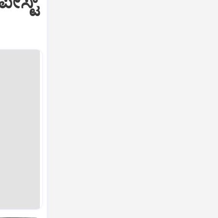
ೇಸ್ಟ್