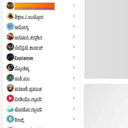
ಇಸ್ರೇಲ್- ಇರಾನ್‌ ಯುದ್ಧ
ಶಿಕ್ಷಣ / ಉದ್ಯೋಗ
ಆರೋಗ್ಯ
ಅನಿವಾಸಿ ಕನ್ನಡಿಗ
ಸೆಲೆಬ್ರಿಟಿ ಕಾರ್ನರ್‌
Explainer
ಜ್ಯೋತಿಷ್ಯ
ರಾಶಿ ಫಲ
ಪುಟಾಣಿ ಪ್ರಪಂಚ
ವೀಡಿಯೊ ಗ್ಯಾಲರಿ
ಫೋಟೋ ಗ್ಯಾಲರಿ
ರೀಲ್ಸ್