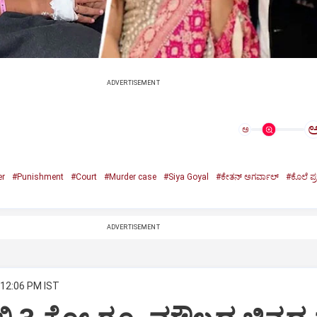
ADVERTISEMENT
ಅ
er
#Punishment
#Court
#Murder case
#Siya Goyal
#ಕೇತನ್‌ ಅಗರ್ವಾಲ್‌
#ಕೊಲೆ ಪ
ADVERTISEMENT
 12:06 PM IST