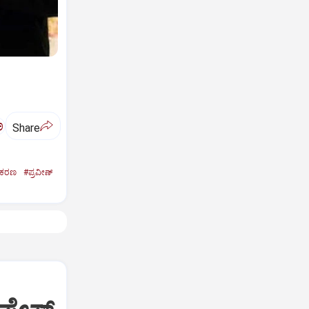
ಅ
Share
್ರಕರಣ
#ಪ್ರವೀಣ್‌