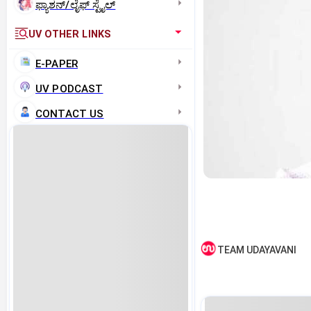
ಫ್ಯಾಶನ್/ಲೈಫ್‌ ಸ್ಟೈಲ್
UV OTHER LINKS
E-PAPER
UV PODCAST
CONTACT US
TEAM UDAYAVANI