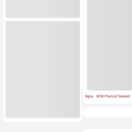
#goa
#CM Pramod Sawant