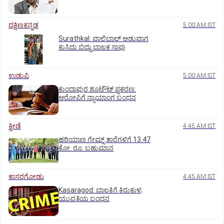
ದಕ್ಷಿಣಕನ್ನಡ
5:00 AM IST
Surathkal: ವಾಲಿಬಾಲ್ ಆಡುವಾಗ
ಕುಸಿದು ಬಿದ್ದು ಬಾಲಕ ಸಾವು
ಉಡುಪಿ
5:00 AM IST
ಕುಂದಾಪುರ ಶೂಟೌಟ್ ಪ್ರಕರಣ:
ಆರೋಪಿಗೆ ನ್ಯಾಯಾಂಗ ಬಂಧನ
ಕ್ರೀಡೆ
4:45 AM IST
ಹರಿಯಾಣ ಗೇಮ್ಸ್‌ ತಾರೆಗಳಿಗೆ 13.47
ಕೋ. ರೂ. ಬಹುಮಾನ
ಕಾಸರಗೋಡು
4:45 AM IST
Kasaragod: ಬಾಲಕಿಗೆ ಕಿರುಕುಳ;
ಯುವತಿಯ ಬಂಧನ