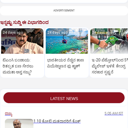
ADVERTISEMENT
ಇನ್ನಷ್ಟು ಸುದ್ದಿ ಈ ವಿಭಾಗದಿಂದ
24 days ago
24 days ago
24 days ago
ಟಿಎಂಸಿ ಬಂಡಾಯ:
ಭಾರತೀಯರ ನೆಚ್ಚಿನ ತಾಣ
ಇ-20 ಪೆಟ್ರೋಲ್‌ನಿಂದ 5
ರಿತಬ್ರತ ಬಣ ಸೇರಲು
ವಿಯೆಟ್ನಾಣನ ಫು ಕ್ವಾಕ್‌!
ಮೈಲೇಜ್‌ ಇಳಿಕೆ: ಕೇಂದ್ರ
ಮಮತಾ ಆಪ್ತ ಸಜ್ಜು?
ಸರಕಾರ ಸ್ಪಷ್ಟನೆ
LATEST NEWS
ರಾಜ್ಯ
5:05 AM IST
1.10 ಕೋಟಿ ಮತದಾರರಿಗೆ ಕೊಕ್‌