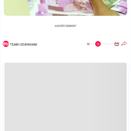
ADVERTISEMENT
ಅ
ಅ
TEAM UDAYAVANI