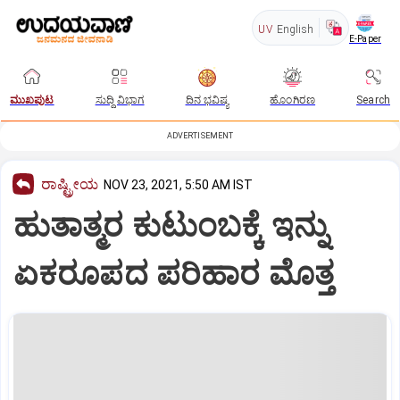
UV
English
E-Paper
ಮುಖಪುಟ
ಸುದ್ದಿ ವಿಭಾಗ
ದಿನ ಭವಿಷ್ಯ
ಹೊಂಗಿರಣ
Search
ADVERTISEMENT
ರಾಷ್ಟ್ರೀಯ
NOV 23, 2021, 5:50 AM IST
ಹುತಾತ್ಮರ ಕುಟುಂಬಕ್ಕೆ ಇನ್ನು
ಏಕರೂಪದ ಪರಿಹಾರ ಮೊತ್ತ