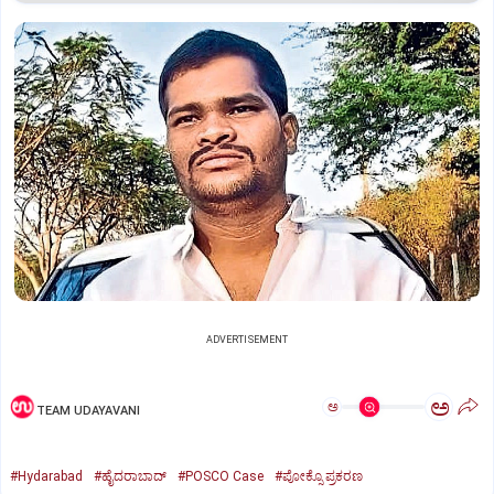
ADVERTISEMENT
ಅ
ಅ
TEAM UDAYAVANI
#Hydarabad
#ಹೈದರಾಬಾದ್‌
#POSCO Case
#ಪೋಕ್ಸೊ ಪ್ರಕರಣ