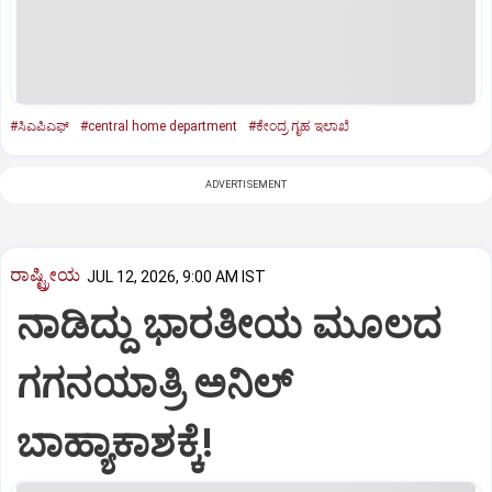
#ಸಿಎಪಿಎಫ್
#central home department
#ಕೇಂದ್ರ ಗೃಹ ಇಲಾಖೆ
ADVERTISEMENT
ರಾಷ್ಟ್ರೀಯ
JUL 12, 2026, 9:00 AM IST
ನಾಡಿದ್ದು ಭಾರತೀಯ ಮೂಲದ
ಗಗನಯಾತ್ರಿ ಅನಿಲ್‌
ಬಾಹ್ಯಾಕಾಶಕ್ಕೆ!