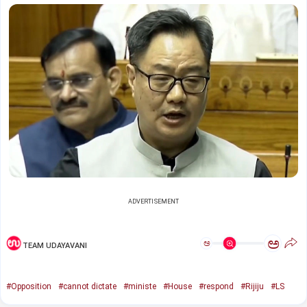
ADVERTISEMENT
ಅ
ಅ
TEAM UDAYAVANI
#Opposition
#cannot dictate
#ministe
#House
#respond
#Rijiju
#LS