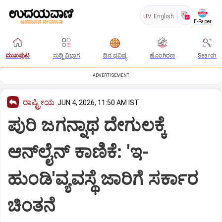
UV
English
E-Paper
ಮುಖಪುಟ
ಸುದ್ದಿ ವಿಭಾಗ
ದಿನ ಭವಿಷ್ಯ
ಹೊಂಗಿರಣ
Search
ADVERTISEMENT
ರಾಷ್ಟ್ರೀಯ
JUN 4, 2026, 11:50 AM IST
ಪುರಿ ಜಗನ್ನಾಥ ದೇಗುಲಕ್ಕೆ
ಆನ್‌ಲೈನ್ ಕಾಣಿಕೆ: 'ಇ-
ಹುಂಡಿ'ವ್ಯವಸ್ಥೆ ಜಾರಿಗೆ ಸರ್ಕಾರ
ಚಿಂತನೆ