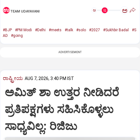
ಅ
ಅ
TEAM UDAYAVANI
#BJP
#PM Modi
#Delhi
#meets
#talk
#solo
#2027
#Sukhbir Badal
#S
AD
#going
ADVERTISEMENT
ರಾಷ್ಟ್ರೀಯ
AUG 7, 2026, 3:40 PM IST
ಅಮಿತ್ ಶಾ ಉತ್ತರ ನೀಡಿದರೆ
ಪ್ರತಿಪಕ್ಷಗಳು ಸಹಿಸಿಕೊಳ್ಳಲು
ಸಾಧ್ಯವಿಲ್ಲ: ರಿಜಿಜು