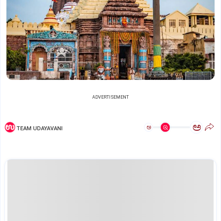
ADVERTISEMENT
ಅ
ಅ
TEAM UDAYAVANI