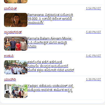
ಬಾಲಿವುಡ್‌
5:54 PM IST
Ramayana: ವಿಶ್ವದಾದ್ಯಂತ ಬರೋಬ್ಬರಿ
59,000 ಸ್ಕ್ರೀನ್‌ನಲ್ಲಿ ರಿಲೀಸ್‌ ಆಗಲಿದೆ
'ರಾಮಾಯಣ'
ಸ್ಯಾಂಡಲ್‌ವುಡ್‌
5:49 PM IST
Karnata Balam Ajeyam Movie:
ಸಿ.ಪಿ.ಯೋಗೀಶ್ವರ್‌ ಮಗನ ಅದ್ಧೂರಿ
ಸಿನಿಮಾ
ಉಡುಪಿ
5:42 PM IST
ಕಡಲ್ಕೊರೆತ ತಡೆಗೆ ತಡೆಗೋಡೆ
ನಿರ್ಮಾಣ: ಕೇಂದ್ರದ ಅನುಮೋದನೆ
ದೊರೆತ ತಕ್ಷಣ ಕಾಮಗಾರಿ:ಸಚಿವ ಖಾದರ್
ಯಾದಗಿರಿ
5:39 PM IST
Yadgiri: ಕಡೆಚೂರು-ಬಾಡಿಯಾಳ್ ನಲ್ಲಿ
ಮತ್ತೊಂದು ಅವಘಡ: ಕಾರ್ಮಿಕ ಅಸ್ವಸ್ಥ