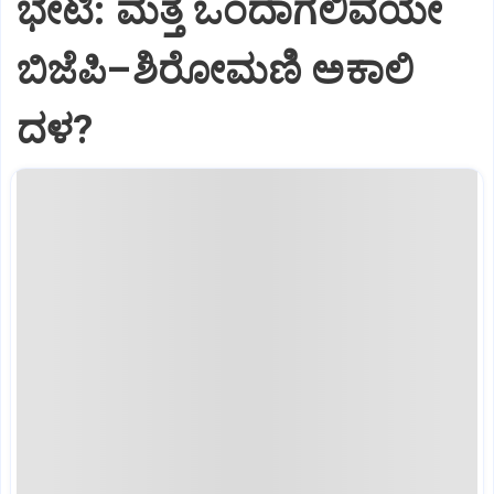
ಭೇಟಿ: ಮತ್ತೆ ಒಂದಾಗಲಿವೆಯೇ
ಬಿಜೆಪಿ–ಶಿರೋಮಣಿ ಅಕಾಲಿ
ದಳ?