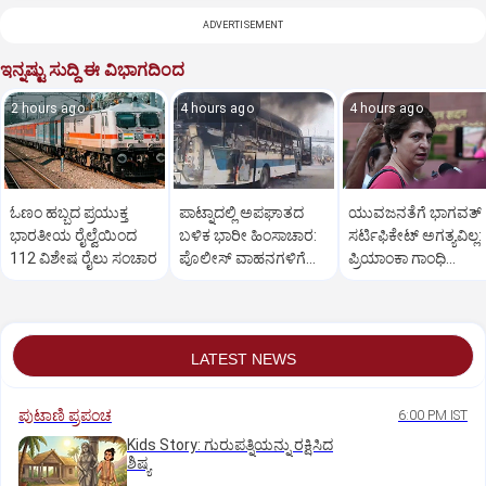
ADVERTISEMENT
ಇನ್ನಷ್ಟು ಸುದ್ದಿ ಈ ವಿಭಾಗದಿಂದ
2 hours ago
4 hours ago
4 hours ago
ಓಣಂ ಹಬ್ಬದ ಪ್ರಯುಕ್ತ
ಪಾಟ್ನಾದಲ್ಲಿ ಅಪಘಾತದ
ಯುವಜನತೆಗೆ ಭಾಗವತ್
ಭಾರತೀಯ ರೈಲ್ವೆಯಿಂದ
ಬಳಿಕ ಭಾರೀ ಹಿಂಸಾಚಾರ:
ಸರ್ಟಿಫಿಕೇಟ್ ಅಗತ್ಯವಿಲ್ಲ:
112 ವಿಶೇಷ ರೈಲು ಸಂಚಾರ
ಪೊಲೀಸ್‌ ವಾಹನಗಳಿಗೆ
ಪ್ರಿಯಾಂಕಾ ಗಾಂಧಿ
ಬೆಂಕಿ
ತಿರುಗೇಟು
LATEST NEWS
ಪುಟಾಣಿ ಪ್ರಪಂಚ
6:00 PM IST
Kids Story: ಗುರುಪತ್ನಿಯನ್ನು ರಕ್ಷಿಸಿದ
ಶಿಷ್ಯ