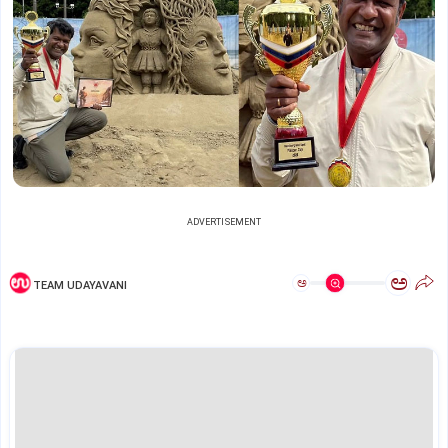
ADVERTISEMENT
ಅ
ಅ
TEAM UDAYAVANI