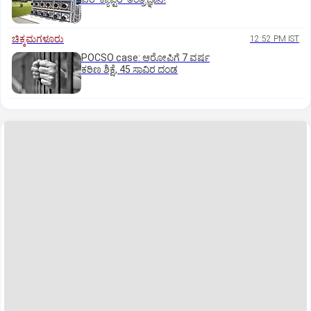
ಚಿಕ್ಕಮಗಳೂರು
12:52 PM IST
POCSO case: ಆರೋಪಿಗೆ 7 ವರ್ಷ
ಕಠಿಣ ಶಿಕ್ಷೆ, 45 ಸಾವಿರ ದಂಡ