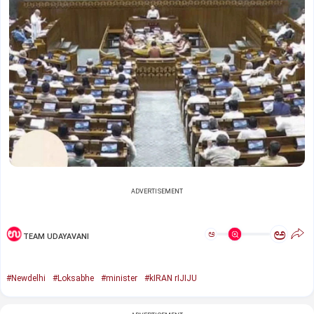
ADVERTISEMENT
ಅ
ಅ
TEAM UDAYAVANI
#Newdelhi
#Loksabhe
#minister
#kIRAN rIJIJU