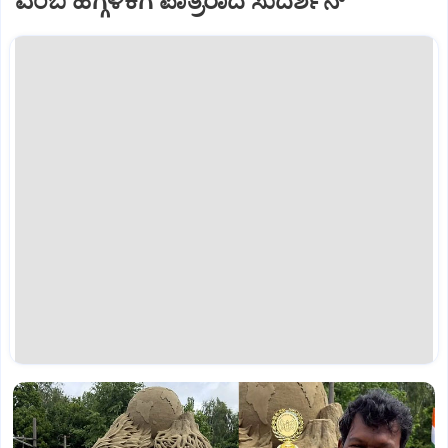
ಎಂಬ ಹೆಗ್ಗಳಿಕೆಗೆ ಪಾತ್ರರಾದ ಸುದರ್ಶನ್