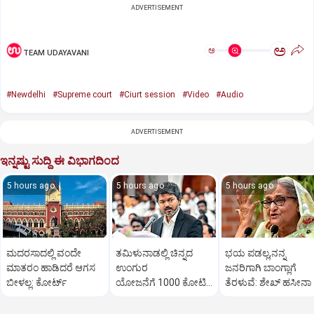
ADVERTISEMENT
ಅ
ಅ
TEAM UDAYAVANI
#Newdelhi
#Supreme court
#Ciurt session
#Video
#Audio
ADVERTISEMENT
ಇನ್ನಷ್ಟು ಸುದ್ದಿ ಈ ವಿಭಾಗದಿಂದ
5 hours ago
5 hours ago
5 hours ago
ಮದರಸಾದಲ್ಲಿ ವಂದೇ
ತಮಿಳುನಾಡಲ್ಲಿ ಚಿನ್ನದ
ಭಯ ಪಡಲ್ಲ,ನನ್ನ
ಮಾತರಂ ಹಾಡಿದರೆ ಆಗಸ
ಉಂಗುರ
ಜನರಿಗಾಗಿ ಬಾಂಗ್ಲಾಗೆ
ಬೀಳಲ್ಲ: ಕೋರ್ಟ್‌
ಯೋಜನೆಗೆ 1000 ಕೋಟಿ
ತೆರಳುವೆ: ಶೇಖ್‌ ಹಸೀನಾ
ರೂ.ಮೀಸಲು