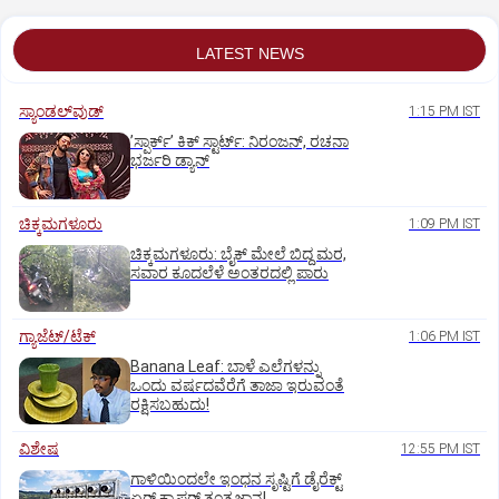
LATEST NEWS
ಸ್ಯಾಂಡಲ್‌ವುಡ್‌
1:15 PM IST
ʼಸ್ಪಾರ್ಕ್ʼ ಕಿಕ್‌ ಸ್ಟಾರ್ಟ್‌: ನಿರಂಜನ್‌, ರಚನಾ
ಭರ್ಜರಿ ಡ್ಯಾನ್‌
ಚಿಕ್ಕಮಗಳೂರು
1:09 PM IST
ಚಿಕ್ಕಮಗಳೂರು: ಬೈಕ್ ಮೇಲೆ ಬಿದ್ದ ಮರ,
ಸವಾರ ಕೂದಲೆಳೆ ಅಂತರದಲ್ಲಿ ಪಾರು
ಗ್ಯಾಜೆಟ್/ಟೆಕ್
1:06 PM IST
Banana Leaf: ಬಾಳೆ ಎಲೆಗಳನ್ನು
ಒಂದು ವರ್ಷದವೆರೆಗೆ ತಾಜಾ ಇರುವಂತೆ
ರಕ್ಷಿಸಬಹುದು!
ವಿಶೇಷ
12:55 PM IST
ಗಾಳಿಯಿಂದಲೇ ಇಂಧನ ಸೃಷ್ಟಿಗೆ ಡೈರೆಕ್ಟ್
ಏರ್‌ ಕ್ಯಾಪ್ಟರ್ ತಂತ್ರಜ್ಞಾನ!