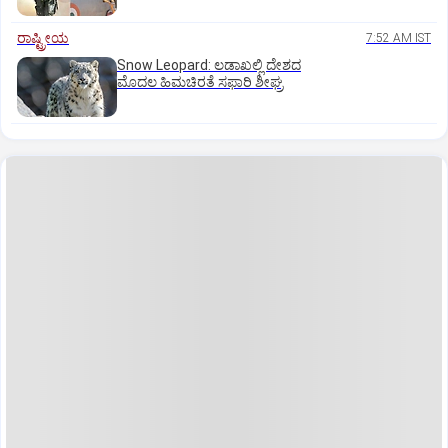
ರಾಷ್ಟ್ರೀಯ
7:52 AM IST
Snow Leopard: ಲಡಾಖಲ್ಲಿ ದೇಶದ
ಮೊದಲ ಹಿಮಚಿರತೆ ಸಫಾರಿ ಶೀಘ್ರ