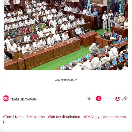
ADVERTISEMENT
ಅ
ಅ
TEAM UDAYAVANI
#Tamil Nadu
#resolution
#fair tax distribution
#CM Vijay
#Kannada new
s