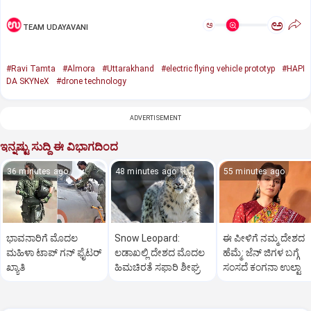
ಅ
ಅ
TEAM UDAYAVANI
#Ravi Tamta
#Almora
#Uttarakhand
#electric flying vehicle prototyp
#HAPI
DA SKYNeX
#drone technology
ADVERTISEMENT
ಇನ್ನಷ್ಟು ಸುದ್ದಿ ಈ ವಿಭಾಗದಿಂದ
36 minutes ago
48 minutes ago
55 minutes ago
ಭಾವನಾರಿಗೆ ಮೊದಲ
Snow Leopard:
ಈ ಪೀಳಿಗೆ ನಮ್ಮ ದೇಶದ
ಮಹಿಳಾ ಟಾಪ್‌ ಗನ್‌ ಫೈಟರ್‌
ಲಡಾಖಲ್ಲಿ ದೇಶದ ಮೊದಲ
ಹೆಮ್ಮೆ: ಜೆನ್‌ ಜಿಗಳ ಬಗ್ಗೆ
ಖ್ಯಾತಿ
ಹಿಮಚಿರತೆ ಸಫಾರಿ ಶೀಘ್ರ
ಸಂಸದೆ ಕಂಗನಾ ಉಲ್ಟಾ