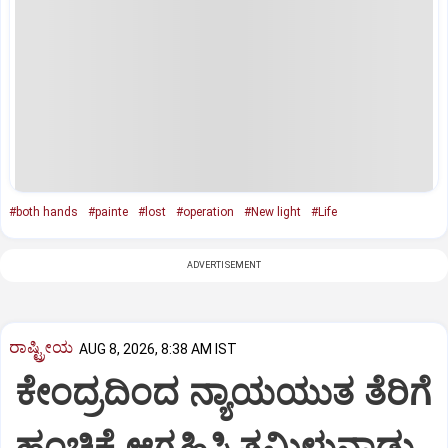
#both hands
#painte
#lost
#operation
#New light
#Life
ADVERTISEMENT
ರಾಷ್ಟ್ರೀಯ
AUG 8, 2026, 8:38 AM IST
ಕೇಂದ್ರದಿಂದ ನ್ಯಾಯಯುತ ತೆರಿಗೆ
ಹಂಚಿಕೆ ಆಗ್ರಹಿಸಿ ತಮಿಳುನಾಡು