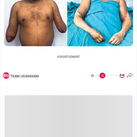
ADVERTISEMENT
ಅ
ಅ
TEAM UDAYAVANI