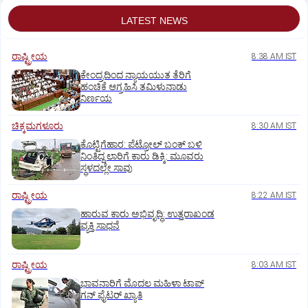
LATEST NEWS
ರಾಷ್ಟ್ರೀಯ
8:38 AM IST
ಕೇಂದ್ರದಿಂದ ನ್ಯಾಯಯುತ ತೆರಿಗೆ
ಹಂಚಿಕೆ ಆಗ್ರಹಿಸಿ ತಮಿಳುನಾಡು
ನಿರ್ಣಯ
ಚಿಕ್ಕಮಗಳೂರು
8:30 AM IST
ಕೊಟ್ಟಿಗೆಹಾರ: ಪೆಟ್ರೋಲ್ ಬಂಕ್ ಬಳಿ
ನಿಂತಿದ್ದ ಲಾರಿಗೆ ಕಾರು ಡಿಕ್ಕಿ: ಮೂವರು
ಸ್ಥಳದಲ್ಲೇ ಸಾವು
ರಾಷ್ಟ್ರೀಯ
8:22 AM IST
ಹಾರುವ ಕಾರು ಅಭಿವೃದ್ಧಿ: ಉತ್ತರಾಖಂಡ
ವ್ಯಕ್ತಿ ಸಾಧನೆ
ರಾಷ್ಟ್ರೀಯ
8:03 AM IST
ಭಾವನಾರಿಗೆ ಮೊದಲ ಮಹಿಳಾ ಟಾಪ್‌
ಗನ್‌ ಫೈಟರ್‌ ಖ್ಯಾತಿ