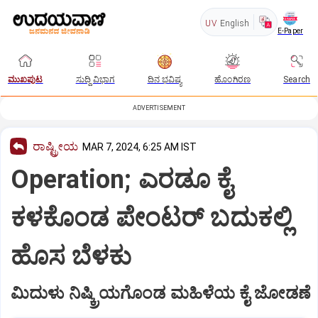
UV
English
E-Paper
ಮುಖಪುಟ
ಸುದ್ದಿ ವಿಭಾಗ
ದಿನ ಭವಿಷ್ಯ
ಹೊಂಗಿರಣ
Search
ADVERTISEMENT
ರಾಷ್ಟ್ರೀಯ
MAR 7, 2024, 6:25 AM IST
Operation; ಎರಡೂ ಕೈ
ಕಳಕೊಂಡ ಪೇಂಟರ್‌ ಬದುಕಲ್ಲಿ
ಹೊಸ ಬೆಳಕು
ಮಿದುಳು ನಿಷ್ಕ್ರಿಯಗೊಂಡ ಮಹಿಳೆಯ ಕೈ ಜೋಡಣೆ