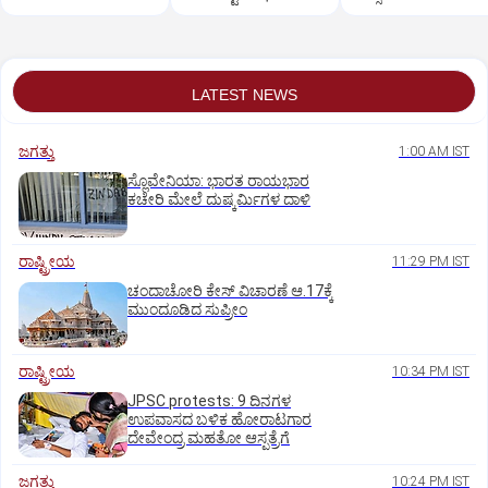
ಮಾತರಂ'
ಗಂಡನಿಗೆ ಶಾಕ್!‌
LATEST NEWS
ಜಗತ್ತು
1:00 AM IST
ಸ್ಲೊವೇನಿಯಾ: ಭಾರತ ರಾಯಭಾರ
ಕಚೇರಿ ಮೇಲೆ ದುಷ್ಕರ್ಮಿಗಳ ದಾಳಿ
ರಾಷ್ಟ್ರೀಯ
11:29 PM IST
ಚಂದಾಚೋರಿ ಕೇಸ್‌ ವಿಚಾರಣೆ ಆ.17ಕ್ಕೆ
ಮುಂದೂಡಿದ ಸುಪ್ರೀಂ
ರಾಷ್ಟ್ರೀಯ
10:34 PM IST
JPSC protests: 9 ದಿನಗಳ
ಉಪವಾಸದ ಬಳಿಕ ಹೋರಾಟಗಾರ
ದೇವೇಂದ್ರ ಮಹತೋ ಆಸ್ಪತ್ರೆಗೆ
ಜಗತ್ತು
10:24 PM IST