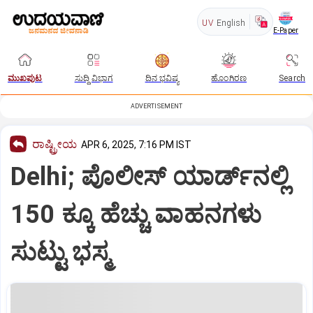
UV
English
E-Paper
ಮುಖಪುಟ
ಸುದ್ದಿ ವಿಭಾಗ
ದಿನ ಭವಿಷ್ಯ
ಹೊಂಗಿರಣ
Search
ADVERTISEMENT
ರಾಷ್ಟ್ರೀಯ
APR 6, 2025, 7:16 PM IST
Delhi; ಪೊಲೀಸ್ ಯಾರ್ಡ್‌ನಲ್ಲಿ
150 ಕ್ಕೂ ಹೆಚ್ಚು ವಾಹನಗಳು
ಸುಟ್ಟು ಭಸ್ಮ