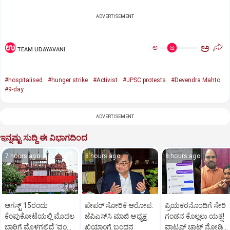
ADVERTISEMENT
ಅ
ಅ
TEAM UDAYAVANI
#hospitalised
#hunger strike
#Activist
#JPSC protests
#Devendra Mahto
#9-day
ADVERTISEMENT
ಇನ್ನಷ್ಟು ಸುದ್ದಿ ಈ ವಿಭಾಗದಿಂದ
7 hours ago
8 hours ago
8 hours ago
ಆಗಸ್ಟ್ 15ರಂದು
ಪೇಪರ್‌ ಸೋರಿಕೆ ಆರೋಪ:
ಪ್ರಿಯಕರನೊಂದಿಗೆ ಸೇರಿ
ಕೆಂಪುಕೋಟೆಯಲ್ಲಿ ಮೊದಲ
ಜೆಪಿಎಸ್‌ಸಿ ಮಾಜಿ ಅಧ್ಯಕ್ಷ
ಗಂಡನ ಕೊಲ್ಲಲು ಯತ್ನ!
ಬಾರಿಗೆ ಮೊಳಗಲಿದೆ 'ವಂದೇ
ಖಿಯಾಂಗ್ಟೆ ಬಂಧನ
ವಾಟ್ಸಪ್‌ ಚಾಟ್‌ ನೋಡಿ