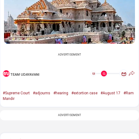
ADVERTISEMENT
ಅ
ಅ
TEAM UDAYAVANI
#Supreme Court
#adjourns
#hearing
#extortion case
#August 17
#Ram
Mandir
ADVERTISEMENT