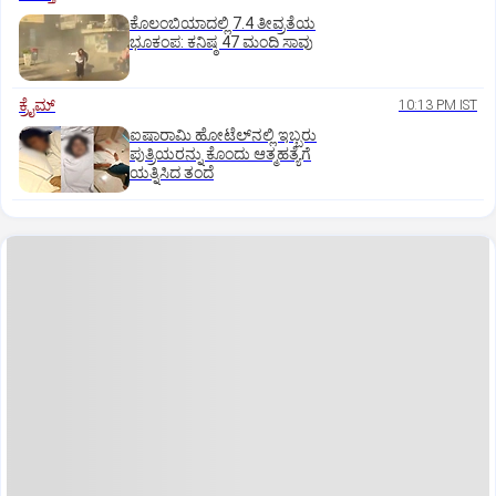
ಕೊಲಂಬಿಯಾದಲ್ಲಿ 7.4 ತೀವ್ರತೆಯ
ಭೂಕಂಪ: ಕನಿಷ್ಠ 47 ಮಂದಿ ಸಾವು
ಕ್ರೈಮ್
10:13 PM IST
ಐಷಾರಾಮಿ ಹೋಟೆಲ್‌ನಲ್ಲಿ ಇಬ್ಬರು
ಪುತ್ರಿಯರನ್ನು ಕೊಂದು ಆತ್ಮಹತ್ಯೆಗೆ
ಯತ್ನಿಸಿದ ತಂದೆ