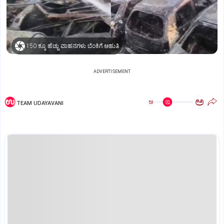
150 ಕ್ಕೂ ಹೆಚ್ಚು ವಾಹನಗಳು ಬೆಂಕಿಗೆ ಆಹುತಿ
ADVERTISEMENT
ಅ
ಅ
TEAM UDAYAVANI