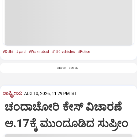
#Delhi
#yard
#Wazirabad
#150 vehicles
#Police
ADVERTISEMENT
ರಾಷ್ಟ್ರೀಯ
AUG 10, 2026, 11:29 PM IST
ಚಂದಾಚೋರಿ ಕೇಸ್‌ ವಿಚಾರಣೆ
ಆ.17ಕ್ಕೆ ಮುಂದೂಡಿದ ಸುಪ್ರೀಂ