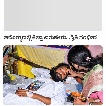
ಆರೋಗ್ಯದಲ್ಲಿ ತೀವ್ರ ಏರುಪೇರು...ಸ್ಥಿತಿ ಗಂಭೀರ