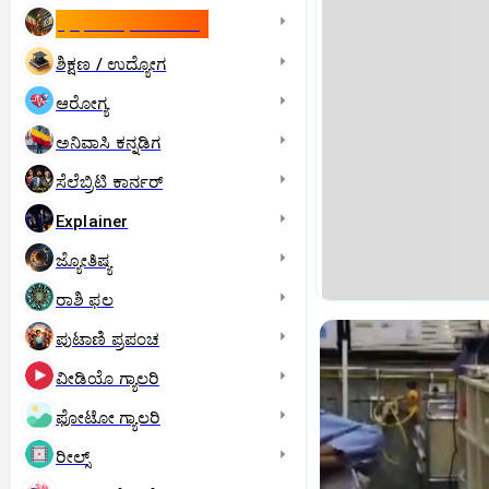
ಇಸ್ರೇಲ್- ಇರಾನ್‌ ಯುದ್ಧ
ಶಿಕ್ಷಣ / ಉದ್ಯೋಗ
ಆರೋಗ್ಯ
ಅನಿವಾಸಿ ಕನ್ನಡಿಗ
ಸೆಲೆಬ್ರಿಟಿ ಕಾರ್ನರ್‌
Explainer
ಜ್ಯೋತಿಷ್ಯ
ರಾಶಿ ಫಲ
ಪುಟಾಣಿ ಪ್ರಪಂಚ
ವೀಡಿಯೊ ಗ್ಯಾಲರಿ
ಫೋಟೋ ಗ್ಯಾಲರಿ
ರೀಲ್ಸ್