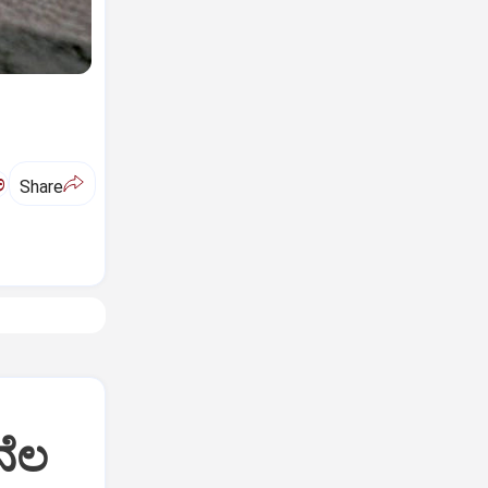
ಅ
Share
ನೆಲ