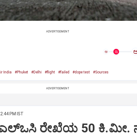
ADVERTISEMENT
ಅ
ir India
#Phuket
#Delhi
#flight
#failed
#dope test
#Sources
ADVERTISEMENT
12:44 PM IST
 ಎಲ್‌ಒಸಿ ರೇಖೆಯ 50 ಕಿ.ಮೀ. 