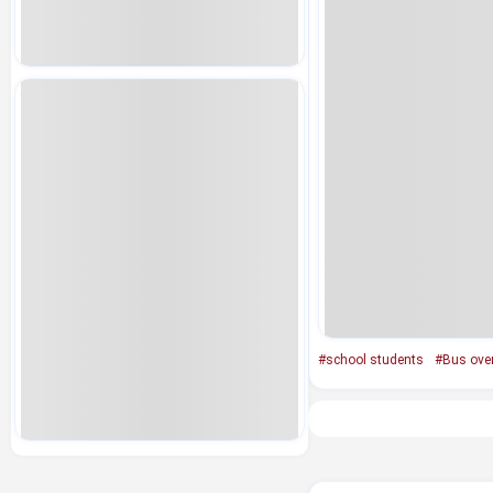
#school students
#Bus ove