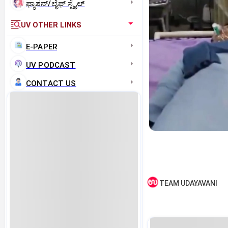
ಫ್ಯಾಶನ್/ಲೈಫ್‌ ಸ್ಟೈಲ್
UV OTHER LINKS
E-PAPER
UV PODCAST
CONTACT US
TEAM UDAYAVANI