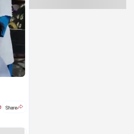
ಅ
Share