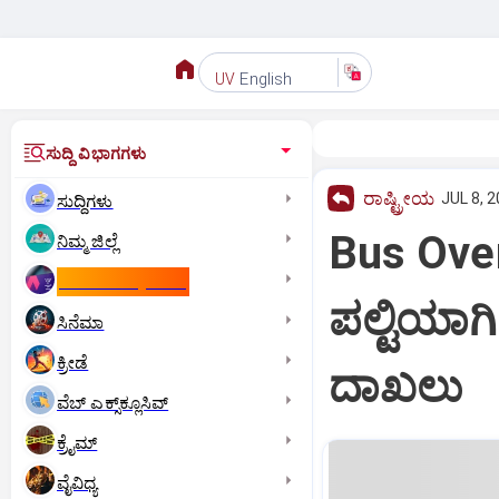
English
UV
ಸುದ್ದಿ ವಿಭಾಗಗಳು
ರಾಷ್ಟ್ರೀಯ
JUL 8, 2
ಸುದ್ದಿಗಳು
Bus Over
ನಿಮ್ಮ ಜಿಲ್ಲೆ
ಕಾಮನ್‌ ವೆಲ್ತ್‌ ಗೇಮ್ಸ್‌
ಪಲ್ಟಿಯಾಗಿ
ಸಿನೆಮಾ
ಕ್ರೀಡೆ
ದಾಖಲು
ವೆಬ್ ಎಕ್ಸ್‌ಕ್ಲೂಸಿವ್
ಕ್ರೈಮ್
ವೈವಿಧ್ಯ