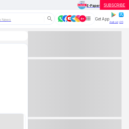
SUBSCRIBE
E-Paper
Get App
h News
Android
iOS