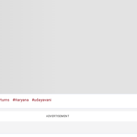
rturns
#Haryana
#udayavani
ADVERTISEMENT