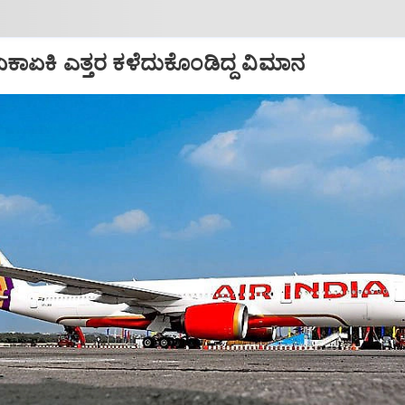
ತೆ...ಏಕಾಏಕಿ ಎತ್ತರ ಕಳೆದುಕೊಂಡಿದ್ದ ವಿಮಾನ