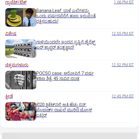
ಗ್ಯಾಜೆಟ್/ಟೆಕ್
1:06 PM IST
Banana Leaf: ಬಾಳೆ ಎಲೆಗಳನ್ನು
ಒಂದು ವರ್ಷದವೆರೆಗೆ ತಾಜಾ ಇರುವಂತೆ
ರಕ್ಷಿಸಬಹುದು!
ವಿಶೇಷ
12:55 PM IST
ಗಾಳಿಯಿಂದಲೇ ಇಂಧನ ಸೃಷ್ಟಿಗೆ ಡೈರೆಕ್ಟ್
ಏರ್‌ ಕ್ಯಾಪ್ಟರ್ ತಂತ್ರಜ್ಞಾನ!
ಚಿಕ್ಕಮಗಳೂರು
12:52 PM IST
POCSO case: ಆರೋಪಿಗೆ 7 ವರ್ಷ
ಕಠಿಣ ಶಿಕ್ಷೆ, 45 ಸಾವಿರ ದಂಡ
ಕ್ರೀಡೆ
12:45 PM IST
ಟಿ20 ಕ್ರಿಕೆಟ್‌ನಲ್ಲಿ ಅತಿ ಹೆಚ್ಚು ರನ್:
ಪೊಲಾರ್ಡ್ ದಾಖಲೆ ಮುರಿದ ಜೋಸ್
ಬಟ್ಲರ್