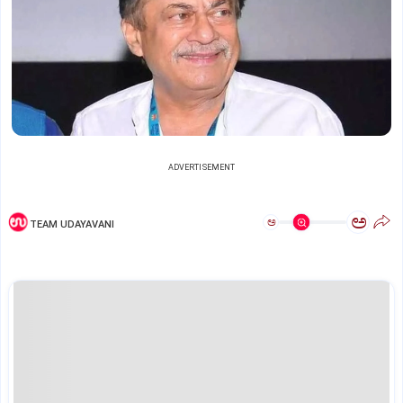
ADVERTISEMENT
ಅ
ಅ
TEAM UDAYAVANI