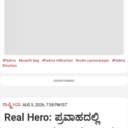
#Padma
#Ananth Nag
#Padma Vibhushan
#violin Laxminarayan
#Padma
Bhushan
ADVERTISEMENT
ರಾಷ್ಟ್ರೀಯ
AUG 5, 2026, 7:58 PM IST
Real Hero: ಪ್ರವಾಹದಲ್ಲಿ