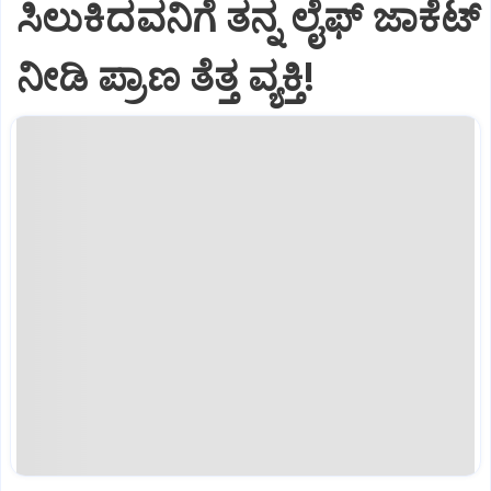
ಸಿಲುಕಿದವನಿಗೆ ತನ್ನ ಲೈಫ್ ಜಾಕೆಟ್
ನೀಡಿ ಪ್ರಾಣ ತೆತ್ತ ವ್ಯಕ್ತಿ!