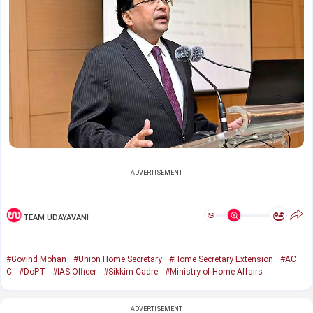
ADVERTISEMENT
ಅ
ಅ
TEAM UDAYAVANI
#Govind Mohan
#Union Home Secretary
#Home Secretary Extension
#AC
C
#DoPT
#IAS Officer
#Sikkim Cadre
#Ministry of Home Affairs
ADVERTISEMENT