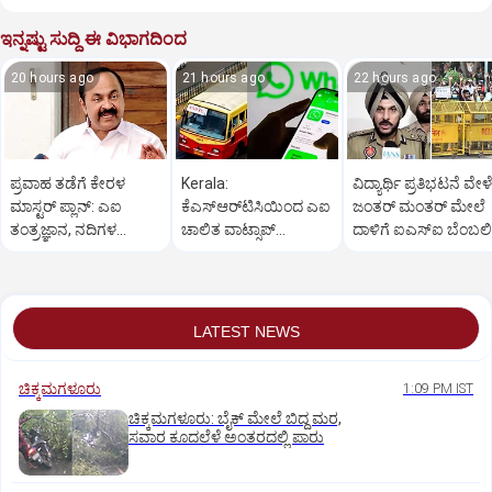
ಇನ್ನಷ್ಟು ಸುದ್ದಿ ಈ ವಿಭಾಗದಿಂದ
20 hours ago
21 hours ago
22 hours ago
ಪ್ರವಾಹ ತಡೆಗೆ ಕೇರಳ
Kerala:
ವಿದ್ಯಾರ್ಥಿ ಪ್ರತಿಭಟನೆ ವೇಳೆ
ಮಾಸ್ಟರ್ ಪ್ಲಾನ್: ಎಐ
ಕೆಎಸ್‌ಆರ್‌ಟಿಸಿಯಿಂದ ಎಐ
ಜಂತರ್ ಮಂತರ್ ಮೇಲೆ
ತಂತ್ರಜ್ಞಾನ, ನದಿಗಳ
ಚಾಲಿತ ವಾಟ್ಸಾಪ್
ದಾಳಿಗೆ ಐಎಸ್‌ಐ ಬೆಂಬಲ
ಹೂಳೆತ್ತಲು ನಿರ್ಧಾರ
ಟಿಕೆಟಿಂಗ್ ಸೇವೆ ಶೀಘ್ರ
ಉಗ್ರರ ಸಂಚು!
ಆರಂಭ
LATEST NEWS
ಚಿಕ್ಕಮಗಳೂರು
1:09 PM IST
ಚಿಕ್ಕಮಗಳೂರು: ಬೈಕ್ ಮೇಲೆ ಬಿದ್ದ ಮರ,
ಸವಾರ ಕೂದಲೆಳೆ ಅಂತರದಲ್ಲಿ ಪಾರು