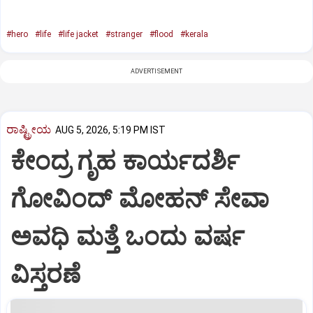
#hero
#life
#life jacket
#stranger
#flood
#kerala
ADVERTISEMENT
ರಾಷ್ಟ್ರೀಯ
AUG 5, 2026, 5:19 PM IST
ಕೇಂದ್ರ ಗೃಹ ಕಾರ್ಯದರ್ಶಿ
ಗೋವಿಂದ್ ಮೋಹನ್ ಸೇವಾ
ಅವಧಿ ಮತ್ತೆ ಒಂದು ವರ್ಷ
ವಿಸ್ತರಣೆ