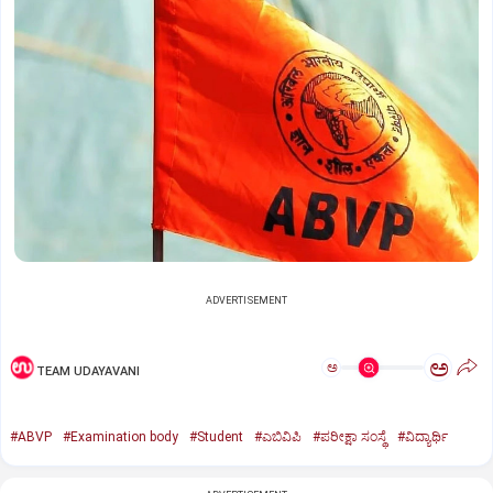
ADVERTISEMENT
ಅ
ಅ
TEAM UDAYAVANI
#ABVP
#Examination body
#Student
#ಎಬಿವಿಪಿ
#ಪರೀಕ್ಷಾ ಸಂಸ್ಥೆ
#ವಿದ್ಯಾರ್ಥಿ