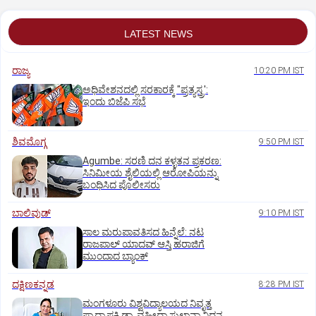
LATEST NEWS
ರಾಜ್ಯ
10:20 PM IST
ಅಧಿವೇಶನದಲ್ಲಿ ಸರಕಾರಕ್ಕೆ "ಪ್ರತ್ಯಸ್ತ್ರ':
ಇಂದು ಬಿಜೆಪಿ ಸಭೆ
ಶಿವಮೊಗ್ಗ
9:50 PM IST
Agumbe: ಸರಣಿ ದನ ಕಳ್ಳತನ ಪ್ರಕರಣ:
ಸಿನಿಮೀಯ ಶೈಲಿಯಲ್ಲಿ ಆರೋಪಿಯನ್ನು
ಬಂಧಿಸಿದ ಪೊಲೀಸರು
ಬಾಲಿವುಡ್‌
9:10 PM IST
ಸಾಲ ಮರುಪಾವತಿಸದ ಹಿನ್ನೆಲೆ: ನಟ
ರಾಜಪಾಲ್ ಯಾದವ್‌ ಆಸ್ತಿ ಹರಾಜಿಗೆ
ಮುಂದಾದ ಬ್ಯಾಂಕ್
ದಕ್ಷಿಣಕನ್ನಡ
8:28 PM IST
ಮಂಗಳೂರು ವಿಶ್ವವಿದ್ಯಾಲಯದ ನಿವೃತ್ತ
ಪ್ರಾಧ್ಯಾಪಕಿ ಡಾ. ವಹೀದಾ ಸುಲ್ತಾನಾ ನಿಧನ