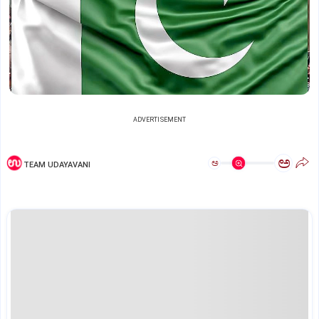
ADVERTISEMENT
ಅ
ಅ
TEAM UDAYAVANI