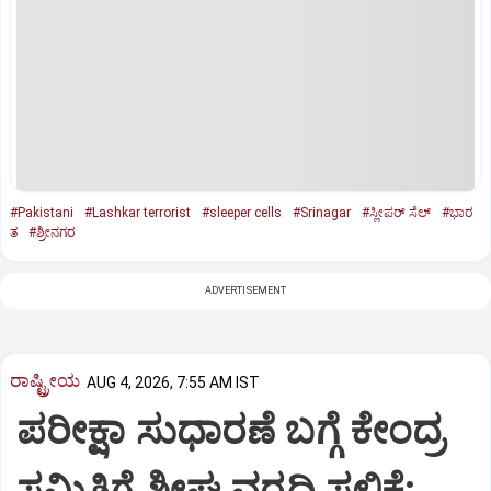
#Pakistani
#Lashkar terrorist
#sleeper cells
#Srinagar
#ಸ್ಲೀಪರ್‌ ಸೆಲ್‌
#ಭಾರ
ತ
#ಶ್ರೀನಗರ
ADVERTISEMENT
ರಾಷ್ಟ್ರೀಯ
AUG 4, 2026, 7:55 AM IST
ಪರೀಕ್ಷಾ ಸುಧಾರಣೆ ಬಗ್ಗೆ ಕೇಂದ್ರ
ಸಮಿತಿಗೆ ಶೀಘ್ರ ವರದಿ ಸಲ್ಲಿಕೆ: