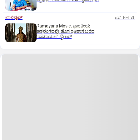
ಬಾಲಿವುಡ್‌
8:21 PM IST
Ramayana Movie: ಭಾರತೀಯ
ಚಿತ್ರರಂಗದಲ್ಲೇ ಹೊಸ ಇತಿಹಾಸ ಬರೆದ
ʼರಾಮಾಯಣʼ ಟ್ರೇಲರ್