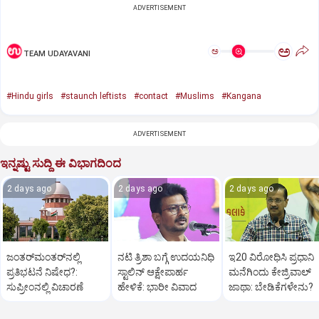
ADVERTISEMENT
ಅ
ಅ
TEAM UDAYAVANI
#Hindu girls
#staunch leftists
#contact
#Muslims
#Kangana
ADVERTISEMENT
ಇನ್ನಷ್ಟು ಸುದ್ದಿ ಈ ವಿಭಾಗದಿಂದ
2 days ago
2 days ago
2 days ago
ಜಂತರ್‌ಮಂತರ್‌ನಲ್ಲಿ
ನಟಿ ತ್ರಿಶಾ ಬಗ್ಗೆ ಉದಯನಿಧಿ
ಇ20 ವಿರೋಧಿಸಿ ಪ್ರಧಾನಿ
ಪ್ರತಿಭಟನೆ ನಿಷೇಧ?:
ಸ್ಟಾಲಿನ್‌ ಆಕ್ಷೇಪಾರ್ಹ
ಮನೆಗಿಂದು ಕೇಜ್ರಿವಾಲ್‌
ಸುಪ್ರೀಂನಲ್ಲಿ ವಿಚಾರಣೆ
ಹೇಳಿಕೆ: ಭಾರೀ ವಿವಾದ
ಜಾಥಾ: ಬೇಡಿಕೆಗಳೇನು?