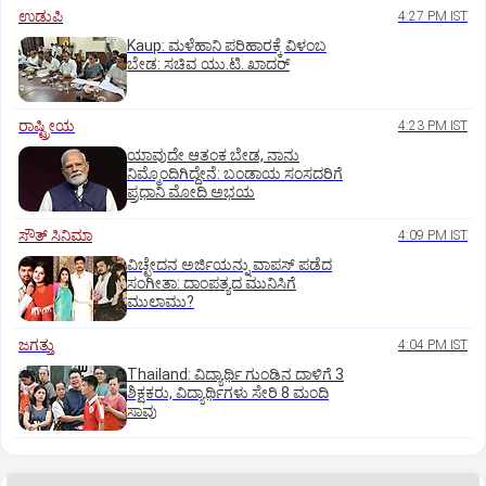
ಉಡುಪಿ
4:27 PM IST
Kaup: ಮಳೆಹಾನಿ ಪರಿಹಾರಕ್ಕೆ ವಿಳಂಬ
ಬೇಡ: ಸಚಿವ ಯು.ಟಿ. ಖಾದರ್
ರಾಷ್ಟ್ರೀಯ
4:23 PM IST
ಯಾವುದೇ ಆತಂಕ ಬೇಡ, ನಾನು
ನಿಮ್ಮೊಂದಿಗಿದ್ದೇನೆ: ಬಂಡಾಯ ಸಂಸದರಿಗೆ
ಪ್ರಧಾನಿ ಮೋದಿ ಅಭಯ
ಸೌತ್‌ ಸಿನಿಮಾ
4:09 PM IST
ವಿಚ್ಛೇದನ ಅರ್ಜಿಯನ್ನು ವಾಪಸ್‌ ಪಡೆದ
ಸಂಗೀತಾ: ದಾಂಪತ್ಯದ ಮುನಿಸಿಗೆ
ಮುಲಾಮು?
ಜಗತ್ತು
4:04 PM IST
Thailand: ವಿದ್ಯಾರ್ಥಿ ಗುಂಡಿನ ದಾಳಿಗೆ 3
ಶಿಕ್ಷಕರು, ವಿದ್ಯಾರ್ಥಿಗಳು ಸೇರಿ 8 ಮಂದಿ
ಸಾವು