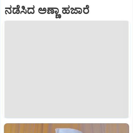
ನಡೆಸಿದ ಅಣ್ಣಾ ಹಜಾರೆ