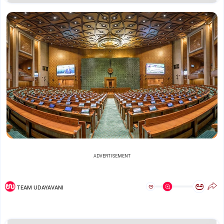
ADVERTISEMENT
ಅ
ಅ
TEAM UDAYAVANI