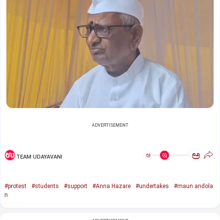
ADVERTISEMENT
ಅ
ಅ
TEAM UDAYAVANI
#protest
#students
#support
#Anna Hazare
#undertakes
#maun andola
n