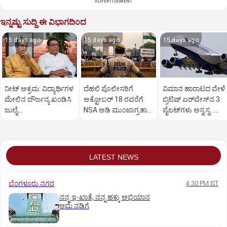
ADVERTISEMENT
ಇನ್ನಷ್ಟು ಸುದ್ದಿ ಈ ವಿಭಾಗದಿಂದ
15 days ago
15 days ago
15 days ago
ನೀಟ್ ಅಕ್ರಮ: ವಿದ್ಯಾರ್ಥಿಗಳ
ದೆಹಲಿ ಪೊಲೀಸರಿಗೆ
ವಿಮಾನ ಹಾರಾಟದ ವೇಳೆ
ಮೇಲಿನ ದೌರ್ಜನ್ಯ ಖಂಡಿಸಿ
ಅಕ್ಟೋಬರ್ 18 ರವರೆಗೆ
ಬ್ರಿಟಿಷ್ ಏರ್‌ವೇಸ್‌ನ 3
ಜುಲೈ
NSA ಅಡಿ ಮುಂಜಾಗ್ರತಾ
ಪೈಲಟ್‌ಗಳು ಅಸ್ವಸ್ಥ...
26ರಂದು ಮುಂಬೈನಲ್ಲಿ
ಬಂಧನಾಧಿಕಾರ ವಿಸ್ತರಣೆ
ತನಿಖೆಗೆ ಆದೇಶ
ಪ್ರತಿಭಟನೆ
LATEST NEWS
ಬೆಂಗಳೂರು ನಗರ
4:30 PM IST
ನನ್ನ ಇ-ಖಾತೆ, ನನ್ನ ಹಕ್ಕು ಅಭಿಯಾನ
ಆಮೆ ನಡಿಗೆ