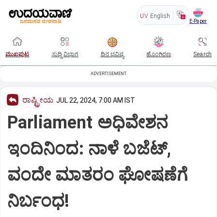
UV
English
E-Paper
ಮುಖಪುಟ
ಸುದ್ದಿ ವಿಭಾಗ
ದಿನ ಭವಿಷ್ಯ
ಹೊಂಗಿರಣ
Search
ADVERTISEMENT
ರಾಷ್ಟ್ರೀಯ
JUL 22, 2024, 7:00 AM IST
Parliament ಅಧಿವೇಶನ
ಇಂದಿನಿಂದ: ನಾಳೆ ಬಜೆಟ್‌,
ವಂದೇ ಮಾತರಂ ಘೋಷಣೆಗೆ
ನಿರ್ಬಂಧ!