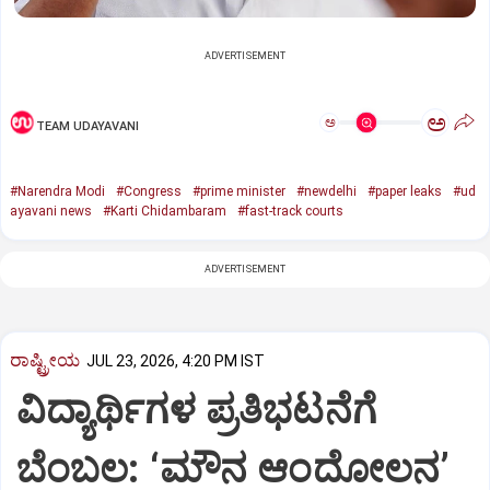
ADVERTISEMENT
ಅ
ಅ
TEAM UDAYAVANI
#Narendra Modi
#Congress
#prime minister
#newdelhi
#paper leaks
#ud
ayavani news
#Karti Chidambaram
#fast-track courts
ADVERTISEMENT
ರಾಷ್ಟ್ರೀಯ
JUL 23, 2026, 4:20 PM IST
ವಿದ್ಯಾರ್ಥಿಗಳ ಪ್ರತಿಭಟನೆಗೆ
ಬೆಂಬಲ: ‘ಮೌನ ಆಂದೋಲನ’