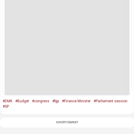
#DMK
#Budget
#congress
#bjp
#Finance Minister
#Parliament session
#SP
ADVERTISEMENT