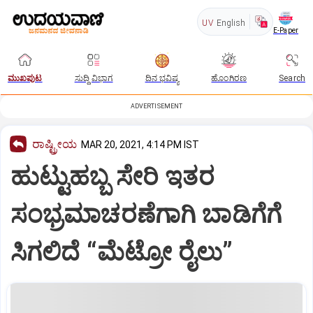
UV
English
E-Paper
ಮುಖಪುಟ
ಸುದ್ದಿ ವಿಭಾಗ
ದಿನ ಭವಿಷ್ಯ
ಹೊಂಗಿರಣ
Search
ADVERTISEMENT
ರಾಷ್ಟ್ರೀಯ
MAR 20, 2021, 4:14 PM IST
ಹುಟ್ಟುಹಬ್ಬ ಸೇರಿ ಇತರ
ಸಂಭ್ರಮಾಚರಣೆಗಾಗಿ ಬಾಡಿಗೆಗೆ
ಸಿಗಲಿದೆ “ಮೆಟ್ರೋ ರೈಲು”