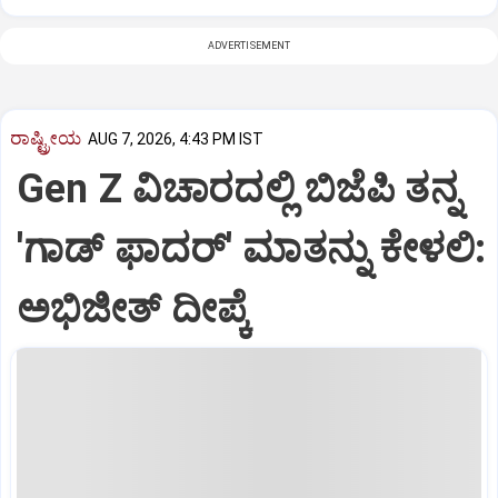
ADVERTISEMENT
ರಾಷ್ಟ್ರೀಯ
AUG 7, 2026, 4:43 PM IST
Gen Z ವಿಚಾರದಲ್ಲಿ ಬಿಜೆಪಿ ತನ್ನ
'ಗಾಡ್ ಫಾದರ್' ಮಾತನ್ನು ಕೇಳಲಿ:
ಅಭಿಜೀತ್ ದೀಪ್ಕೆ