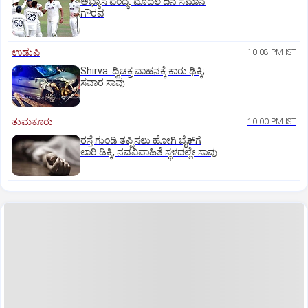
ಅಭ್ಯಾಸ ಪಂದ್ಯ: ಮೊದಲ ದಿನ ಸಮಾನ
ಗೌರವ
ಉಡುಪಿ
10:08 PM IST
Shirva: ದ್ವಿಚಕ್ರ ವಾಹನಕ್ಕೆ ಕಾರು ಢಿಕ್ಕಿ;
ಸವಾರ ಸಾವು
ತುಮಕೂರು
10:00 PM IST
ರಸ್ತೆ ಗುಂಡಿ ತಪ್ಪಿಸಲು ಹೋಗಿ ಬೈಕ್‌ಗೆ
ಲಾರಿ ಡಿಕ್ಕಿ, ನವವಿವಾಹಿತೆ ಸ್ಥಳದಲ್ಲೇ ಸಾವು