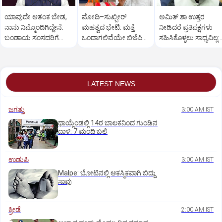
ಯಾವುದೇ ಆತಂಕ ಬೇಡ,
ಮೋದಿ–ಸುಖ್ಬೀರ್
ಅಮಿತ್ ಶಾ ಉತ್ತರ
ನಾನು ನಿಮ್ಮೊಂದಿಗಿದ್ದೇನೆ:
ಮಹತ್ವದ ಭೇಟಿ: ಮತ್ತೆ
ನೀಡಿದರೆ ಪ್ರತಿಪಕ್ಷಗಳು
ಬಂಡಾಯ ಸಂಸದರಿಗೆ
ಒಂದಾಗಲಿವೆಯೇ ಬಿಜೆಪಿ–
ಸಹಿಸಿಕೊಳ್ಳಲು ಸಾಧ್ಯವಿಲ್ಲ:
ಪ್ರಧಾನಿ ಮೋದಿ ಅಭಯ
ಶಿರೋಮಣಿ ಅಕಾಲಿ ದಳ?
ರಿಜಿಜು
LATEST NEWS
ಜಗತ್ತು
3:00 AM IST
ಥಾಯ್ಲೆಂಡಲ್ಲಿ 14ರ ಬಾಲಕನಿಂದ ಗುಂಡಿನ
ದಾಳಿ: 7 ಮಂದಿ ಬಲಿ
ಉಡುಪಿ
3:00 AM IST
Malpe: ಬೋಟಿನಲ್ಲಿ ಆಕಸ್ಮಿಕವಾಗಿ ಬಿದ್ದು
ಸಾವು
ಕ್ರೀಡೆ
2:00 AM IST