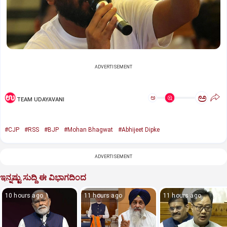
ADVERTISEMENT
ಅ
ಅ
TEAM UDAYAVANI
#CJP
#RSS
#BJP
#Mohan Bhagwat
#Abhijeet Dipke
ADVERTISEMENT
ಇನ್ನಷ್ಟು ಸುದ್ದಿ ಈ ವಿಭಾಗದಿಂದ
10 hours ago
11 hours ago
11 hours ago