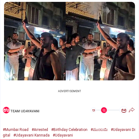
ADVERTISEMENT
ಅ
ಅ
TEAM UDAYAVANI
#Mumbai Road
#Arrested
#Birthday Celebration
#ಮುಂಬಯಿ
#Udayavani Di
gital
#Udayavani Kannada
#Udayavani