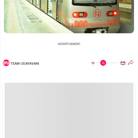
ADVERTISEMENT
ಅ
ಅ
TEAM UDAYAVANI