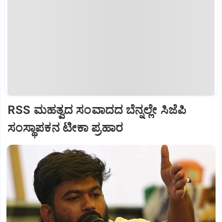
RSS ಮಹತ್ವದ ಸಂವಾದದ ಬೆನ್ನಲ್ಲೇ ಸಿಜೆಪಿ
ಸಂಸ್ಥಾಪಕನ ಟೀಕಾ ಪ್ರಹಾರ