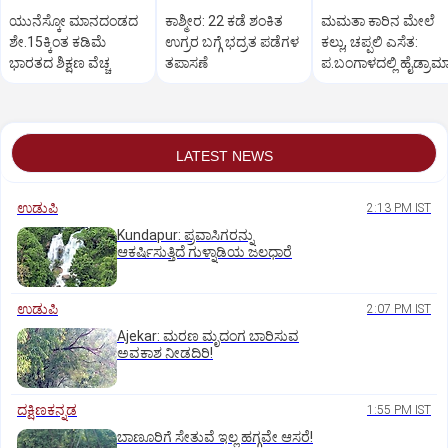
ಯುನೆಸ್ಕೋ ಮಾನದಂಡದ
ಕಾಶ್ಮೀರ: 22 ಕಡೆ ಶಂಕಿತ
ಮಮತಾ ಕಾರಿನ ಮೇಲೆ
ಶೇ.15ಕ್ಕಿಂತ ಕಡಿಮೆ
ಉಗ್ರರ ಬಗ್ಗೆ ಭದ್ರತ ಪಡೆಗಳ
ಕಲ್ಲು, ಚಪ್ಪಲಿ ಎಸೆತ:
ಭಾರತದ ಶಿಕ್ಷಣ ವೆಚ್ಚ
ತಪಾಸಣೆ
ಪ.ಬಂಗಾಳದಲ್ಲಿ ಹೈಡ್ರಾಮಾ
LATEST NEWS
ಉಡುಪಿ
2:13 PM IST
Kundapur: ಪ್ರವಾಸಿಗರನ್ನು
ಆಕರ್ಷಿಸುತ್ತಿದೆ ಗುಳ್ನಾಡಿಯ ಜಲಧಾರೆ
ಉಡುಪಿ
2:07 PM IST
Ajekar: ಮರಣ ಮೃದಂಗ ಬಾರಿಸುವ
ಅವಕಾಶ ನೀಡದಿರಿ!
ದಕ್ಷಿಣಕನ್ನಡ
1:55 PM IST
ಬಾಣೂರಿಗೆ ಸೇತುವೆ ಇಲ್ಲ ಹಗ್ಗವೇ ಆಸರೆ!