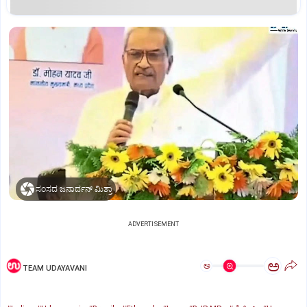
ಸಂಸದ ಜನಾರ್ದನ್‌ ಮಿಶ್ರಾ
ADVERTISEMENT
ಅ
ಅ
TEAM UDAYAVANI