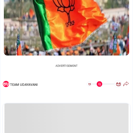
ADVERTISEMENT
ಅ
ಅ
TEAM UDAYAVANI