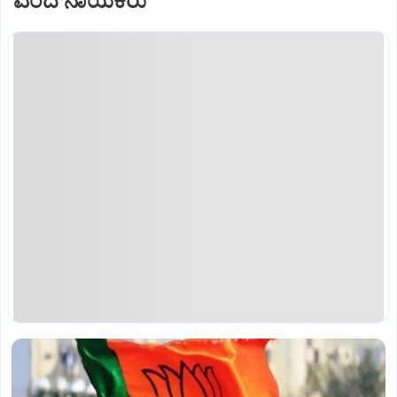
ಎಂದ ನಾಯಕರು