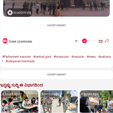
ಸಾಂದರ್ಭಿಕ ಚಿತ್ರ
ADVERTISEMENT
ಅ
ಅ
TEAM UDAYAVANI
#Parliament session
#central govt
#monsoon
#session
#news
#nationa
l
#udayavani kannada
ADVERTISEMENT
ಇನ್ನಷ್ಟು ಸುದ್ದಿ ಈ ವಿಭಾಗದಿಂದ
6 hours ago
6 hours ago
6 hours ago