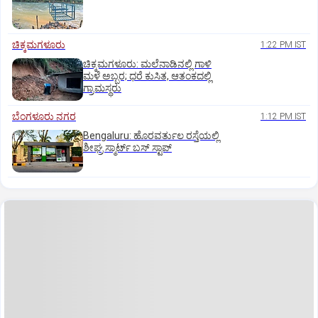
ಚಿಕ್ಕಮಗಳೂರು
1:22 PM IST
ಚಿಕ್ಕಮಗಳೂರು: ಮಲೆನಾಡಿನಲ್ಲಿ ಗಾಳಿ
ಮಳೆ ಅಬ್ಬರ; ಧರೆ ಕುಸಿತ, ಆತಂಕದಲ್ಲಿ
ಗ್ರಾಮಸ್ಥರು
ಬೆಂಗಳೂರು ನಗರ
1:12 PM IST
Bengaluru: ಹೊರವರ್ತುಲ ರಸ್ತೆಯಲ್ಲಿ
ಶೀಘ್ರ ಸ್ಮಾರ್ಟ್‌ ಬಸ್‌ ಸ್ಟಾಪ್‌