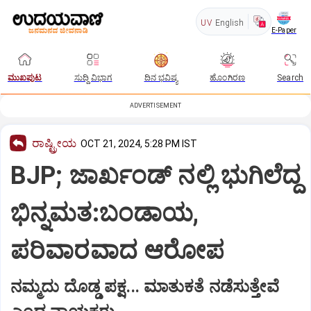
UV
English
E-Paper
ಮುಖಪುಟ
ಸುದ್ದಿ ವಿಭಾಗ
ದಿನ ಭವಿಷ್ಯ
ಹೊಂಗಿರಣ
Search
ADVERTISEMENT
ರಾಷ್ಟ್ರೀಯ
OCT 21, 2024, 5:28 PM IST
BJP; ಜಾರ್ಖಂಡ್ ನಲ್ಲಿ ಭುಗಿಲೆದ್ದ
ಭಿನ್ನಮತ:ಬಂಡಾಯ,
ಪರಿವಾರವಾದ ಆರೋಪ
ನಮ್ಮದು ದೊಡ್ಡ ಪಕ್ಷ... ಮಾತುಕತೆ ನಡೆಸುತ್ತೇವೆ