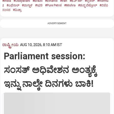
#India
#Udayavani
#Brazil
#Ethanol
#Iran
#BJP MP
#ಬ್ರೆಜಿಲ್‌
#Hormu
z
#ಎಥೆನಾಲ್‌
#ವಾಗ್ದಾಳಿ
#ಇ20
#Pure Petrol
#Mishra
#ಶುದ್ಧ ಪೆಟ್ರೋಲ್‌
#ಬಿಜೆಪಿ
ಸಂಸದ
#ಮಿಶ್ರಾ
ADVERTISEMENT
ರಾಷ್ಟ್ರೀಯ
AUG 10, 2026, 8:10 AM IST
Parliament session:
ಸಂಸತ್‌ ಅಧಿವೇಶನ ಅಂತ್ಯಕ್ಕೆ
ಇನ್ನು ನಾಲ್ಕೇ ದಿನಗಳು ಬಾಕಿ!