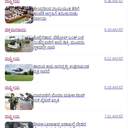
ರಾಷ್ಟ್ರೀಯ
8:38 AM IST
ಕೇಂದ್ರದಿಂದ ನ್ಯಾಯಯುತ ತೆರಿಗೆ
ಹಂಚಿಕೆ ಆಗ್ರಹಿಸಿ ತಮಿಳುನಾಡು
ನಿರ್ಣಯ
ಚಿಕ್ಕಮಗಳೂರು
8:30 AM IST
ಕೊಟ್ಟಿಗೆಹಾರ: ಪೆಟ್ರೋಲ್ ಬಂಕ್ ಬಳಿ
ನಿಂತಿದ್ದ ಲಾರಿಗೆ ಕಾರು ಡಿಕ್ಕಿ: ಮೂವರು
ಸ್ಥಳದಲ್ಲೇ ಸಾವು
ರಾಷ್ಟ್ರೀಯ
8:22 AM IST
ಹಾರುವ ಕಾರು ಅಭಿವೃದ್ಧಿ: ಉತ್ತರಾಖಂಡ
ವ್ಯಕ್ತಿ ಸಾಧನೆ
ರಾಷ್ಟ್ರೀಯ
8:03 AM IST
ಭಾವನಾರಿಗೆ ಮೊದಲ ಮಹಿಳಾ ಟಾಪ್‌
ಗನ್‌ ಫೈಟರ್‌ ಖ್ಯಾತಿ
ರಾಷ್ಟ್ರೀಯ
7:52 AM IST
Snow Leopard: ಲಡಾಖಲ್ಲಿ ದೇಶದ