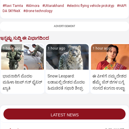
#Ravi Tamta
#Almora
#Uttarakhand
#electric flying vehicle prototyp
#HAPI
DA SKYNeX
#drone technology
ADVERTISEMENT
ಇನ್ನಷ್ಟು ಸುದ್ದಿ ಈ ವಿಭಾಗದಿಂದ
1 hour ago
1 hour ago
1 hour ago
ಭಾವನಾರಿಗೆ ಮೊದಲ
Snow Leopard:
ಈ ಪೀಳಿಗೆ ನಮ್ಮ ದೇಶದ
ಮಹಿಳಾ ಟಾಪ್‌ ಗನ್‌ ಫೈಟರ್‌
ಲಡಾಖಲ್ಲಿ ದೇಶದ ಮೊದಲ
ಹೆಮ್ಮೆ: ಜೆನ್‌ ಜಿಗಳ ಬಗ್ಗೆ
ಖ್ಯಾತಿ
ಹಿಮಚಿರತೆ ಸಫಾರಿ ಶೀಘ್ರ
ಸಂಸದೆ ಕಂಗನಾ ಉಲ್ಟಾ
LATEST NEWS