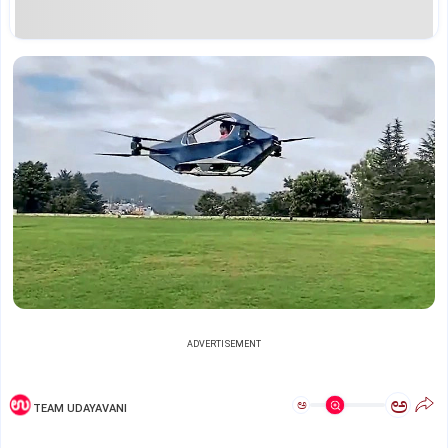
ADVERTISEMENT
ಅ
ಅ
TEAM UDAYAVANI