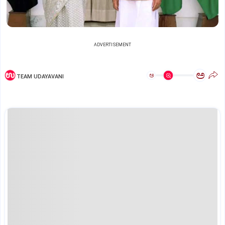
ADVERTISEMENT
ಅ
ಅ
TEAM UDAYAVANI