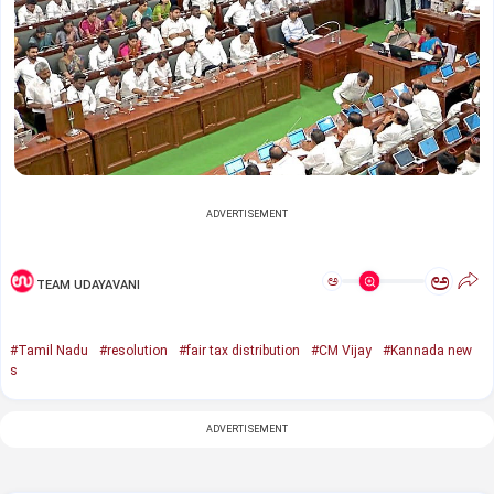
ADVERTISEMENT
ಅ
ಅ
TEAM UDAYAVANI
#Tamil Nadu
#resolution
#fair tax distribution
#CM Vijay
#Kannada new
s
ADVERTISEMENT