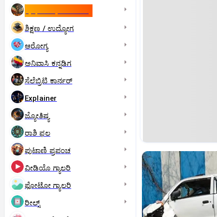
ಇಸ್ರೇಲ್- ಇರಾನ್‌ ಯುದ್ಧ
ಶಿಕ್ಷಣ / ಉದ್ಯೋಗ
ಆರೋಗ್ಯ
ಅನಿವಾಸಿ ಕನ್ನಡಿಗ
ಸೆಲೆಬ್ರಿಟಿ ಕಾರ್ನರ್‌
Explainer
ಜ್ಯೋತಿಷ್ಯ
ರಾಶಿ ಫಲ
ಪುಟಾಣಿ ಪ್ರಪಂಚ
ವೀಡಿಯೊ ಗ್ಯಾಲರಿ
ಫೋಟೋ ಗ್ಯಾಲರಿ
ರೀಲ್ಸ್