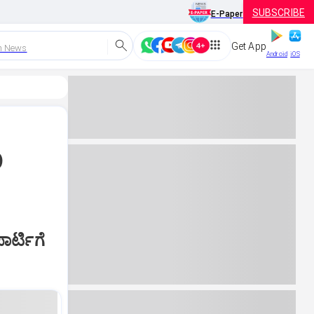
SUBSCRIBE
E-Paper
Get App
h News
Android
iOS
ಣ
ರ್ಟಿಗೆ