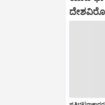
ದೇಶವಿರೋಧಿ
ಪ್ರತಿಭಟನಾಕಾರರ 