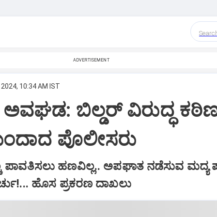
Searc
ADVERTISEMENT
 2024, 10:34 AM IST
ಅವಘಡ: ಬಿಲ್ಡರ್ ವಿರುದ್ಧ ಕಠಿ
 ಮುಂದಾದ ಪೊಲೀಸರು
ಕ ಪಾವತಿಸಲು ಹಣವಿಲ್ಲ.. ಅಪಘಾತ ನಡೆಸುವ ಮದ್ಯ ಪಾ
್ಚು!... ಹೊಸ ಪ್ರಕರಣ ದಾಖಲು