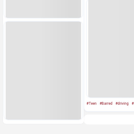
#Teen
#Barred
#driving
#