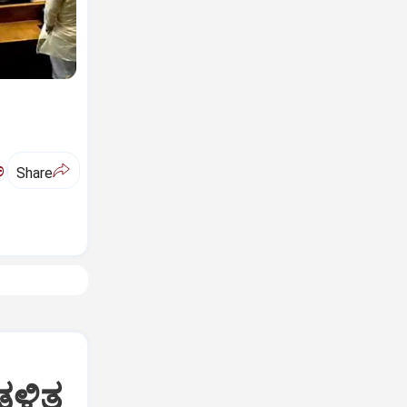
ಅ
Share
ಡಳಿತ