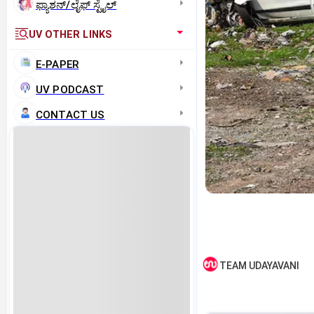
ಫ್ಯಾಶನ್/ಲೈಫ್‌ ಸ್ಟೈಲ್
UV OTHER LINKS
E-PAPER
UV PODCAST
CONTACT US
TEAM UDAYAVANI