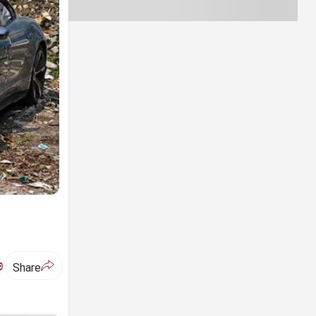
ಅ
Share