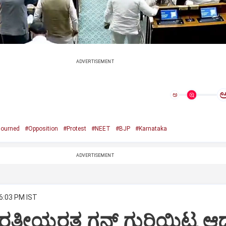
ADVERTISEMENT
ಅ
journed
#Opposition
#Protest
#NEET
#BJP
#Karnataka
ADVERTISEMENT
 6:03 PM IST
ತೀಯರತ್ತ ಗನ್ ಗುರಿಯಿಟ್ಟ ಆ