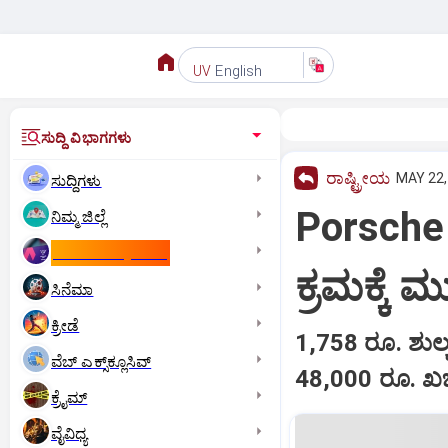
English
UV
ಸುದ್ದಿ ವಿಭಾಗಗಳು
ರಾಷ್ಟ್ರೀಯ
MAY 22,
ಸುದ್ದಿಗಳು
Porsche 
ನಿಮ್ಮ ಜಿಲ್ಲೆ
ಕಾಮನ್‌ ವೆಲ್ತ್‌ ಗೇಮ್ಸ್‌
ಕ್ರಮಕ್ಕೆ
ಸಿನೆಮಾ
ಕ್ರೀಡೆ
1,758 ರೂ. ಶುಲ್
ವೆಬ್ ಎಕ್ಸ್‌ಕ್ಲೂಸಿವ್
48,000 ರೂ. ಖರ
ಕ್ರೈಮ್
ವೈವಿಧ್ಯ